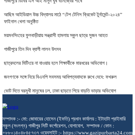
গাজীপুরে ডিবির এস আই মাসুদ ঘুষ বানিজ্যের শীর্ষে
আছিম আইডিয়াল উচ্চ বিদ্যালয় মাঠে “টেপ টেনিস ক্রিকেট টুর্নামেন্ট-২০২৪”
ফাইনাল খেলা অনুষ্ঠিত
ময়মনসিংহের ফুলবাড়ীয়ায় সন্ত্রাসী হামলায় স্কুল ছাত্র সুজন আহত
গাজীপুরে তিন দিন ব্যাপী লালন উৎসব
ছাত্রদলের মিটিংয়ে না যাওয়ায় হলে শিক্ষার্থীকে মারধরের অভিযোগ।
জনগণকে সঙ্গে নিয়ে বিএনপি সবসময় আধিপত্যবাদকে রুখে দেবে: ফখরুল
ভোট দিতে ঘরমুখী মানুষের ঢল, ঢাকা ছাড়তে গিয়ে বাড়তি ভাড়ার অভিযোগ
সম্পাদক :- মো: জোবায়ের হোসেন (ইফতি) প্রধান কার্যালয় : ইটাহাটা প্রাইমারি
স্কুল (সংলগ্ন) গাজীপুর সিটি কর্পোরেশন, যোগাযোগ, সম্পাদক / ফোন :
+৮৮০১৪০৪৮৪৫৭৩৭ ওয়েবসাইট :- https://www.gazipurbarta24.com