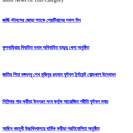
More News Of This Category
জর্জি-স্টাবসের জোড়া শতকে প্রোটিয়াদের সফল দিন
ফুলবাড়িয়ায় বিবাহিত বনাম অবিবাহিত হাডুডু খেলা অনুষ্ঠিত
জাতির পিতা বঙ্গবন্ধু শেখ মুজিবুর রহমান ফুটবল টুর্নামেন্ট গোল্ডকাপ উদ্বোধন
নিশিন্দার পাড় ক্রীড়া উন্নয়ন সংঘ কর্তৃক আয়োজিত প্রীতি ফুটবল ম্যাচ
আছিম বহুমুখী উচ্চবিদ্যালয়ে বার্ষিক ক্রীড়া প্রতিযোগিতা অনুষ্ঠিত