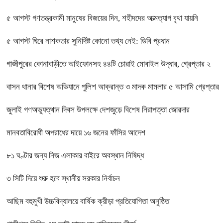
৫ আগস্ট গণতন্ত্রকামী মানুষের বিজয়ের দিন, শহীদদের আত্মত্যাগ বৃথা যায়নি
৫ আগস্ট ঘিরে নাশকতার সুনির্দিষ্ট কোনো তথ্য নেই: ডিবি প্রধান
গাজীপুরের কোনাবাড়ীতে আইফোনসহ ৪৪টি চোরাই মোবাইল উদ্ধার, গ্রেপ্তার ২
বাসন থানার বিশেষ অভিযানে পুলিশ আক্রান্ত ও মাদক মামলার ৫ আসামি গ্রেপ্তার
জুলাই গণঅভ্যুত্থান দিবস উপলক্ষে দেশজুড়ে বিশেষ নিরাপত্তা জোরদার
মানবতাবিরোধী অপরাধের দায়ে ১৬ জনের ফাঁসির আদেশ
৮১ ঘণ্টার জন্য নিজ এলাকার বাইরে অবস্থান নিষিদ্ধ
৩ সিটি দিয়ে শুরু হবে স্থানীয় সরকার নির্বাচন
আছিম বহুমুখী উচ্চবিদ্যালয়ে বার্ষিক ক্রীড়া প্রতিযোগিতা অনুষ্ঠিত