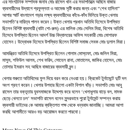
এর সাংগঠনিক সম্পাদক জনাব মোঃ রাসেল খান এর সভাপতিত্মে আছিম বাজার
ব্যবসায়ীদের উদ্যাগে প্রফুল্লতা ও আমেজ সৃষ্টি করার জন্য এবং “শেখ হাসিনা”
আপার স্মার্ট বাংলাদেশ গড়ার লক্ষ্য ব্যবসায়ীদের কাঁধে-কাঁধ মিলিয়ে উক্ত খেলায়
সভাপতি’র দায়িত্ব পালন করেন। উক্ত খেলায় প্রধান অতিথি হিসেবে উপস্থিত
ছিলেন বিশিষ্ট ব্যবসায়ী (বাটা শো-রুম) এর মালিক মোঃ সেলিম মিয়া, বিশেষ অতিথি
হিসেবে উপস্থিত ছিলেন আদর্শ উচ্চ বিদ্যালয়ের অফিস সহকারী মোঃ মোশারফ
হোসেন। উদ্বোধক হিসেবে উপস্থিত ছিলেন বিশিষ্ট সমাজ সেবক মোঃ দুলাল মিয়া।
আমন্ত্রিত অতিথি হিসেবে উপস্থিত ছিলেন গোলাম মোস্তফা, মোঃ জলিল মিয়া,
মাসুম, শফিউল আলম, শেখ ফরিদ, সোহেল রানা, মোতালেব, জাকির হোসেন, মোঃ
তোসার ইমরান সহ আছিম বাজারের ব্যবসায়ী বৃন্দ।
খেলার শুরুতে অতিথিদের ফুল দিয়ে বরন করে নেওয়া হয়। ক্রিকেট টুর্নামেন্টে দুটি দল
অংশ গ্রহণ করেন। খেলার উপহার ছিলো একটা বিশাল ষাঁড়। সভাপতি মোঃ আবু
রাসেল তার বক্তৃতায় যুবসমাজকে উদ্দেশ্য করে বলেন ‘খেলাধুলায় বাড়ে বল, মাদক
ছেড়ে খেলতে চল’ সভাপতি রাসেল বলেন সুন্দরভাবে পুরো টুর্নামেন্ট সম্পন্ন করায়
ব্যবসায়ী ভাইদের কে আমার ব্যক্তিগত পক্ষ থেকে ধন্যবাদ জানাচ্ছি। আমরা আশা
করছি আগামীতে আরও বড় আয়োজন করতে পারবো।