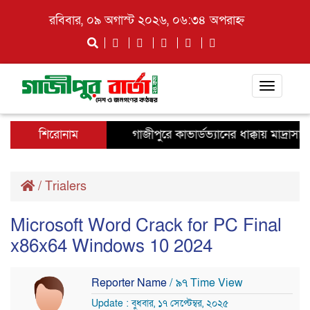
রবিবার, ০৯ অগাস্ট ২০২৬, ০৬:৩৪ অপরাহ্ন
Toggle
navigati
শিরোনাম
গাজীপুরে কাভার্ডভ্যানের ধাক্কায় মাদ্রাস
/
Trialers
Microsoft Word Crack for PC Final
x86x64 Windows 10 2024
Reporter Name
/ ৯৭ Time View
Update : বুধবার, ১৭ সেপ্টেম্বর, ২০২৫