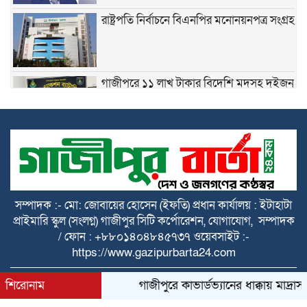
রাষ্ট্রপতি নির্বাচনে বিএনপির মনোনয়নপত্র সংগ্রহ
গাজীপুরে ১১ লাখ টাকার বিদেশি মদসহ দুইজন
গ্রেপ্তার
জঙ্গি হামলার শঙ্কায় সারা দেশে পুলিশের হাই
অ্যালার্ট জারি
সাংবাদিক তুহিন হত্যার এক বছর: খুনিদের
সম্পাদক :- মো: জোবায়ের হোসেন (ইফতি) প্রধান কার্যালয় : ইটাহাটা
ফাঁসির দাবিতে গাজীপুরে মানববন্ধন ও প্রতিবাদ
প্রাইমারি স্কুল (সংলগ্ন) গাজীপুর সিটি কর্পোরেশন, যোগাযোগ, সম্পাদক
সমাবেশ
/ ফোন : +৮৮০১৪০৪৮৪৫৭৩৭ ওয়েবসাইট :-
https://www.gazipurbarta24.com
রাষ্ট্রপতি নির্বাচনের চূড়ান্ত ভোটার তালিকা প্রকাশ
All rights reserved © 2025 Themes Created by
শিরোনাম
গাজীপুরে কাভার্ডভ্যানের ধাক্কায় মাদ্র
BDITWork.com