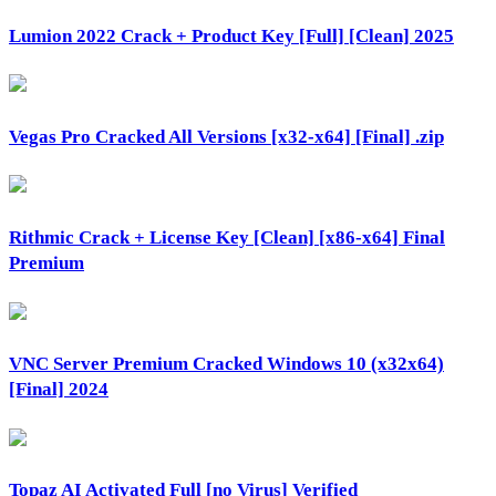
Lumion 2022 Crack + Product Key [Full] [Clean] 2025
Vegas Pro Cracked All Versions [x32-x64] [Final] .zip
Rithmic Crack + License Key [Clean] [x86-x64] Final
Premium
VNC Server Premium Cracked Windows 10 (x32x64)
[Final] 2024
Topaz AI Activated Full [no Virus] Verified