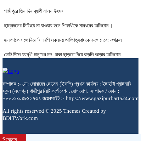
গাজীপুরে তিন দিন ব্যাপী লালন উৎসব
ছাত্রদলের মিটিংয়ে না যাওয়ায় হলে শিক্ষার্থীকে মারধরের অভিযোগ।
জনগণকে সঙ্গে নিয়ে বিএনপি সবসময় আধিপত্যবাদকে রুখে দেবে: ফখরুল
ভোট দিতে ঘরমুখী মানুষের ঢল, ঢাকা ছাড়তে গিয়ে বাড়তি ভাড়ার অভিযোগ
সম্পাদক :- মো: জোবায়ের হোসেন (ইফতি) প্রধান কার্যালয় : ইটাহাটা প্রাইমারি
স্কুল (সংলগ্ন) গাজীপুর সিটি কর্পোরেশন, যোগাযোগ, সম্পাদক / ফোন :
+৮৮০১৪০৪৮৪৫৭৩৭ ওয়েবসাইট :- https://www.gazipurbarta24.com
All rights reserved © 2025 Themes Created by
BDITWork.com
শিরোনাম
bdit.com.bd