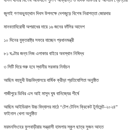
বাসন থানার বিশেষ অভিযানে পুলিশ আক্রান্ত ও মাদক মামলার ৫ আসামি গ্রেপ্তার
জুলাই গণঅভ্যুত্থান দিবস উপলক্ষে দেশজুড়ে বিশেষ নিরাপত্তা জোরদার
মানবতাবিরোধী অপরাধের দায়ে ১৬ জনের ফাঁসির আদেশ
১০ দিনের যুক্তরাষ্ট্র সফরে যাচ্ছেন প্রধানমন্ত্রী
৮১ ঘণ্টার জন্য নিজ এলাকার বাইরে অবস্থান নিষিদ্ধ
৩ সিটি দিয়ে শুরু হবে স্থানীয় সরকার নির্বাচন
আছিম বহুমুখী উচ্চবিদ্যালয়ে বার্ষিক ক্রীড়া প্রতিযোগিতা অনুষ্ঠিত
গাজীপুরে ডিবির এস আই মাসুদ ঘুষ বানিজ্যের শীর্ষে
আছিম আইডিয়াল উচ্চ বিদ্যালয় মাঠে “টেপ টেনিস ক্রিকেট টুর্নামেন্ট-২০২৪”
ফাইনাল খেলা অনুষ্ঠিত
ময়মনসিংহের ফুলবাড়ীয়ায় সন্ত্রাসী হামলায় স্কুল ছাত্র সুজন আহত