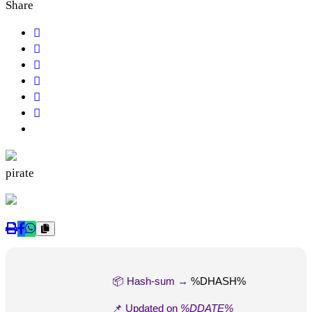
Share
pirate
📦 Hash-sum →
%DHASH%
📌 Updated on
%DDATE%