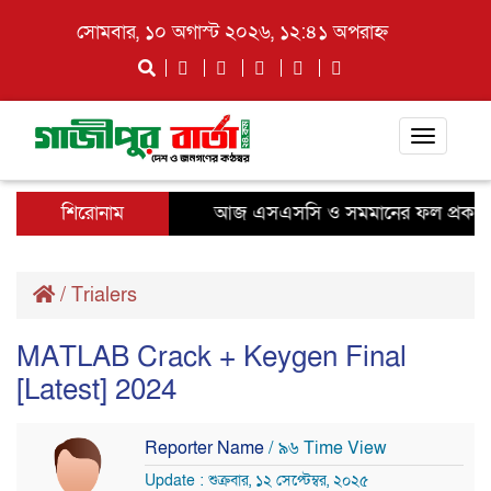
সোমবার, ১০ অগাস্ট ২০২৬, ১২:৪১ অপরাহ্ন
Toggle
navigati
শিরোনাম
আজ এসএসসি ও সমমানের ফল প্রকাশ, দে
/
Trialers
MATLAB Crack + Keygen Final
[Latest] 2024
Reporter Name
/ ৯৬ Time View
Update : শুক্রবার, ১২ সেপ্টেম্বর, ২০২৫