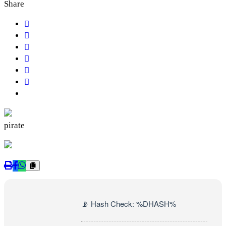
Share
pirate
📡 Hash Check: %DHASH%