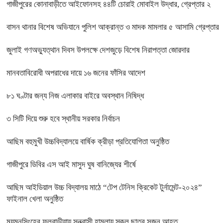
গাজীপুরের কোনাবাড়ীতে আইফোনসহ ৪৪টি চোরাই মোবাইল উদ্ধার, গ্রেপ্তার ২
বাসন থানার বিশেষ অভিযানে পুলিশ আক্রান্ত ও মাদক মামলার ৫ আসামি গ্রেপ্তার
জুলাই গণঅভ্যুত্থান দিবস উপলক্ষে দেশজুড়ে বিশেষ নিরাপত্তা জোরদার
মানবতাবিরোধী অপরাধের দায়ে ১৬ জনের ফাঁসির আদেশ
৮১ ঘণ্টার জন্য নিজ এলাকার বাইরে অবস্থান নিষিদ্ধ
৩ সিটি দিয়ে শুরু হবে স্থানীয় সরকার নির্বাচন
আছিম বহুমুখী উচ্চবিদ্যালয়ে বার্ষিক ক্রীড়া প্রতিযোগিতা অনুষ্ঠিত
গাজীপুরে ডিবির এস আই মাসুদ ঘুষ বানিজ্যের শীর্ষে
আছিম আইডিয়াল উচ্চ বিদ্যালয় মাঠে “টেপ টেনিস ক্রিকেট টুর্নামেন্ট-২০২৪”
ফাইনাল খেলা অনুষ্ঠিত
ময়মনসিংহের ফুলবাড়ীয়ায় সন্ত্রাসী হামলায় স্কুল ছাত্র সুজন আহত