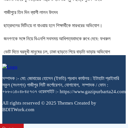
গাজীপুরে তিন দিন ব্যাপী লালন উৎসব
ছাত্রদলের মিটিংয়ে না যাওয়ায় হলে শিক্ষার্থীকে মারধরের অভিযোগ।
জনগণকে সঙ্গে নিয়ে বিএনপি সবসময় আধিপত্যবাদকে রুখে দেবে: ফখরুল
ভোট দিতে ঘরমুখী মানুষের ঢল, ঢাকা ছাড়তে গিয়ে বাড়তি ভাড়ার অভিযোগ
সম্পাদক :- মো: জোবায়ের হোসেন (ইফতি) প্রধান কার্যালয় : ইটাহাটা প্রাইমারি
স্কুল (সংলগ্ন) গাজীপুর সিটি কর্পোরেশন, যোগাযোগ, সম্পাদক / ফোন :
+৮৮০১৪০৪৮৪৫৭৩৭ ওয়েবসাইট :- https://www.gazipurbarta24.com
All rights reserved © 2025 Themes Created by
BDITWork.com