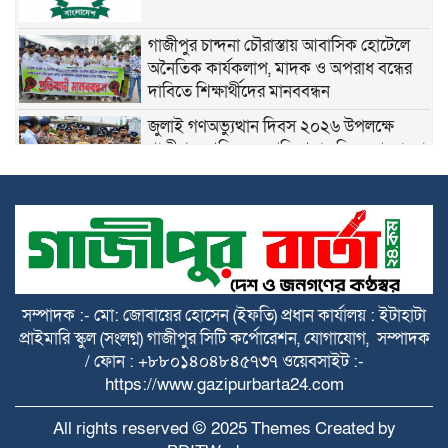
গাজীপুর চান্দনা চৌরাস্তায় আবাসিক হোটেলে
অনৈতিক কার্যকলাপ, মাদক ও অপরাধ বন্ধের
দাবিতে শিক্ষার্থীদের মানববন্ধন
জুলাই গণঅভ্যুত্থান দিবস ২০২৬ উপলক্ষে
গাজীপুরে শহিদদের প্রতি শ্রদ্ধাঞ্জলি ও আলোচনা
সভা অনুষ্ঠিত
৫ আগস্ট গণতন্ত্রকামী মানুষের বিজয়ের দিন,
শহীদদের আত্মত্যাগ বৃথা যায়নি
৫ আগস্ট ঘিরে নাশকতার সুনির্দিষ্ট কোনো তথ্য
সম্পাদক :- মো: জোবায়ের হোসেন (ইফতি) প্রধান কার্যালয় : ইটাহাটা
নেই: ডিবি প্রধান
প্রাইমারি স্কুল (সংলগ্ন) গাজীপুর সিটি কর্পোরেশন, যোগাযোগ, সম্পাদক
/ ফোন : +৮৮০১৪০৪৮৪৫৭৩৭ ওয়েবসাইট :-
https://www.gazipurbarta24.com
গাজীপুরের কোনাবাড়ীতে আইফোনসহ ৪৪টি
চোরাই মোবাইল উদ্ধার, গ্রেপ্তার ২
All rights reserved © 2025 Themes Created by