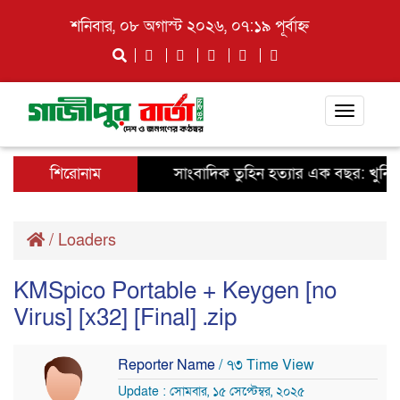
শনিবার, ০৮ অগাস্ট ২০২৬, ০৭:১৯ পূর্বাহ্ন
Toggle
navigati
শিরোনাম
সাংবাদিক তুহিন হত্যার এক বছর: খুনিদের
/
Loaders
KMSpico Portable + Keygen [no
Virus] [x32] [Final] .zip
Reporter Name
/ ৭৩ Time View
Update : সোমবার, ১৫ সেপ্টেম্বর, ২০২৫