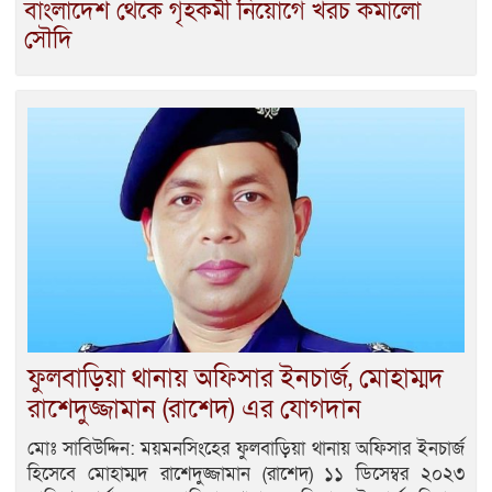
বাংলাদেশ থেকে গৃহকর্মী নিয়োগে খরচ কমালো
সৌদি
ফুলবাড়িয়া থানায় অফিসার ইনচার্জ, মোহাম্মদ
রাশেদুজ্জামান (রাশেদ) এর যোগদান
মোঃ সাবিউদ্দিন: ময়মনসিংহের ফুলবাড়িয়া থানায় অফিসার ইনচার্জ
হিসেবে মোহাম্মদ রাশেদুজ্জামান (রাশেদ) ১১ ডিসেম্বর ২০২৩