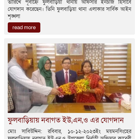
তারিখে পূর্বাহ্নে ফুলবাড়িয়া থানায় অফিসার ইনচার্জ হিসাবে
যোগদান করেছেন। তিনি ফুলবাড়িয়া থানা এলাকার সার্বিক আইন
শৃঙ্খলা
read more
ফুলবাড়িয়ায় নবাগত ইউ,এন,ও এর যোগদান
মোঃ সাবিউদ্দিন: রবিবার, ১০-১২-২০২৩ইং ময়মনসিংহের
ফুলবাড়িয়ায় নবাগত ইউ,এন,ও উপজেলা নির্বাহী অফিসার কাবেরী