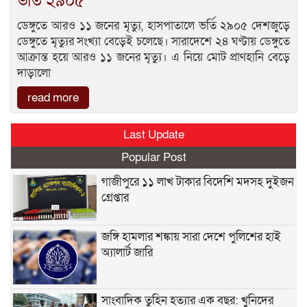
ভর্তি ২৯০৫
ডেঙ্গুতে আরও ১১ জনের মৃত্যু, হাসপাতালে ভর্তি ২৯০৫ দেশজুড়ে
ডেঙ্গুতে মৃত্যুর সংখ্যা বেড়েই চলেছে। সারাদেশে ২৪ ঘণ্টায় ডেঙ্গুতে
আক্রান্ত হয়ে আরও ১১ জনের মৃত্যু। এ নিয়ে মোট প্রাণহানি বেড়ে
দাড়ালো
read more
Last Update
Popular Post
গাজীপুরে ১১ লাখ টাকার বিদেশি মদসহ দুইজন
গ্রেপ্তার
জঙ্গি হামলার শঙ্কায় সারা দেশে পুলিশের হাই
অ্যালার্ট জারি
সাংবাদিক তুহিন হত্যার এক বছর: খুনিদের