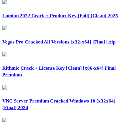
Lumion 2022 Crack + Product Key [Full] [Clean] 2025
Vegas Pro Cracked All Versions [x32-x64] [Final] .zip
Rithmic Crack + License Key [Clean] [x86-x64] Final
Premium
VNC Server Premium Cracked Windows 10 (x32x64)
[Final] 2024