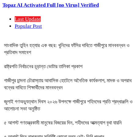
Topaz AI Activated Full [no Virus] Verified
Last Update
Popular Post
সাংবাদিক তুহিন হত্যার এক বছর: খুনিদের ফাঁসির দাবিতে গাজীপুরে মানববন্ধন ও
প্রতিবাদ সমাবেশ
রাষ্ট্রপতি নির্বাচনের চূড়ান্ত ভোটার তালিকা প্রকাশ
গাজীপুর চান্দনা চৌরাস্তায় আবাসিক হোটেলে অনৈতিক কার্যকলাপ, মাদক ও অপরাধ
বন্ধের দাবিতে শিক্ষার্থীদের মানববন্ধন
জুলাই গণঅভ্যুত্থান দিবস ২০২৬ উপলক্ষে গাজীপুরে শহিদদের প্রতি শ্রদ্ধাঞ্জলি ও
আলোচনা সভা অনুষ্ঠিত
৫ আগস্ট গণতন্ত্রকামী মানুষের বিজয়ের দিন, শহীদদের আত্মত্যাগ বৃথা যায়নি
৫ আগস্ট ঘিরে নাশকতার সুনির্দিষ্ট কোনো তথ্য নেই: ডিবি প্রধান