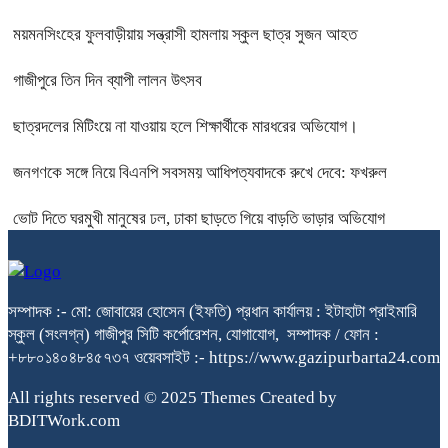
ময়মনসিংহের ফুলবাড়ীয়ায় সন্ত্রাসী হামলায় স্কুল ছাত্র সুজন আহত
গাজীপুরে তিন দিন ব্যাপী লালন উৎসব
ছাত্রদলের মিটিংয়ে না যাওয়ায় হলে শিক্ষার্থীকে মারধরের অভিযোগ।
জনগণকে সঙ্গে নিয়ে বিএনপি সবসময় আধিপত্যবাদকে রুখে দেবে: ফখরুল
ভোট দিতে ঘরমুখী মানুষের ঢল, ঢাকা ছাড়তে গিয়ে বাড়তি ভাড়ার অভিযোগ
সম্পাদক :- মো: জোবায়ের হোসেন (ইফতি) প্রধান কার্যালয় : ইটাহাটা প্রাইমারি
স্কুল (সংলগ্ন) গাজীপুর সিটি কর্পোরেশন, যোগাযোগ, সম্পাদক / ফোন :
+৮৮০১৪০৪৮৪৫৭৩৭ ওয়েবসাইট :- https://www.gazipurbarta24.com
All rights reserved © 2025 Themes Created by
BDITWork.com