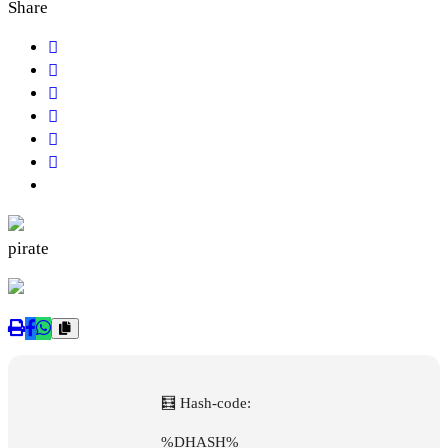
Share
pirate
🧮 Hash-code:
%DHASH%