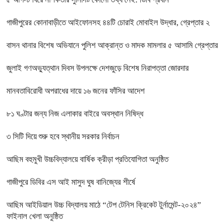
গাজীপুরের কোনাবাড়ীতে আইফোনসহ ৪৪টি চোরাই মোবাইল উদ্ধার, গ্রেপ্তার ২
বাসন থানার বিশেষ অভিযানে পুলিশ আক্রান্ত ও মাদক মামলার ৫ আসামি গ্রেপ্তার
জুলাই গণঅভ্যুত্থান দিবস উপলক্ষে দেশজুড়ে বিশেষ নিরাপত্তা জোরদার
মানবতাবিরোধী অপরাধের দায়ে ১৬ জনের ফাঁসির আদেশ
৮১ ঘণ্টার জন্য নিজ এলাকার বাইরে অবস্থান নিষিদ্ধ
৩ সিটি দিয়ে শুরু হবে স্থানীয় সরকার নির্বাচন
আছিম বহুমুখী উচ্চবিদ্যালয়ে বার্ষিক ক্রীড়া প্রতিযোগিতা অনুষ্ঠিত
গাজীপুরে ডিবির এস আই মাসুদ ঘুষ বানিজ্যের শীর্ষে
আছিম আইডিয়াল উচ্চ বিদ্যালয় মাঠে “টেপ টেনিস ক্রিকেট টুর্নামেন্ট-২০২৪”
ফাইনাল খেলা অনুষ্ঠিত