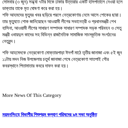
সোমবার (৩ জুন) সন্ধ্যা ৭টার দিকে ঢাকার উত্তরার একটি হাসপাতালে নেওয়া হলে
ডাক্তার তাকে মৃত ঘোষণা করে করা হয়।
শফি আহমদের মৃত্যুর খবর ছড়িয়ে পরলে নেত্রকোণায় নেমে আসে শোকের ছায়া।
তার মৃত্যুতে শোক জানিয়েছেন আওয়ামী লীগের সভানেত্রী ও প্রধানমন্ত্রী শেখ
হাসিনা, আওয়ামী লীগের সাধারণ সম্পাদক সাধারণ সম্পাদক সড়ক পরিবহন ও সেতু
মন্ত্রী ওবায়দুল কাদের সহ বিভিন্ন রাজনৈতিক সামাজিক সাংস্কৃতিক সংগঠনের
নেতৃবৃন্দ।
শফি আহমেদকে নেত্রকোণা মোক্তারপাড়া ঈদগাঁ মাঠে তৃতীয় জানাজা এবং ৫ই জুন
১১টায় মদন নিজ উপজেলায় চতুর্থ জানাজা শেষে নেত্রকোণা সাতপাই পৌর
কবরস্থানে পিতামাতার কবরে দাফন করা হয়।
More News Of This Category
ময়মনসিংহে বিভাগীয় শিশুশ্রম কল্যাণ পরিষদের ৯ম সভা অনুষ্ঠিত