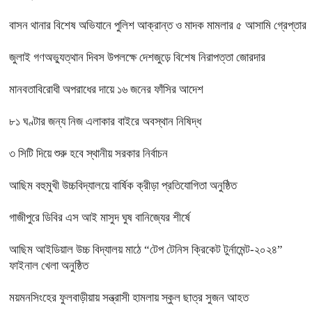
বাসন থানার বিশেষ অভিযানে পুলিশ আক্রান্ত ও মাদক মামলার ৫ আসামি গ্রেপ্তার
জুলাই গণঅভ্যুত্থান দিবস উপলক্ষে দেশজুড়ে বিশেষ নিরাপত্তা জোরদার
মানবতাবিরোধী অপরাধের দায়ে ১৬ জনের ফাঁসির আদেশ
৮১ ঘণ্টার জন্য নিজ এলাকার বাইরে অবস্থান নিষিদ্ধ
৩ সিটি দিয়ে শুরু হবে স্থানীয় সরকার নির্বাচন
আছিম বহুমুখী উচ্চবিদ্যালয়ে বার্ষিক ক্রীড়া প্রতিযোগিতা অনুষ্ঠিত
গাজীপুরে ডিবির এস আই মাসুদ ঘুষ বানিজ্যের শীর্ষে
আছিম আইডিয়াল উচ্চ বিদ্যালয় মাঠে “টেপ টেনিস ক্রিকেট টুর্নামেন্ট-২০২৪”
ফাইনাল খেলা অনুষ্ঠিত
ময়মনসিংহের ফুলবাড়ীয়ায় সন্ত্রাসী হামলায় স্কুল ছাত্র সুজন আহত