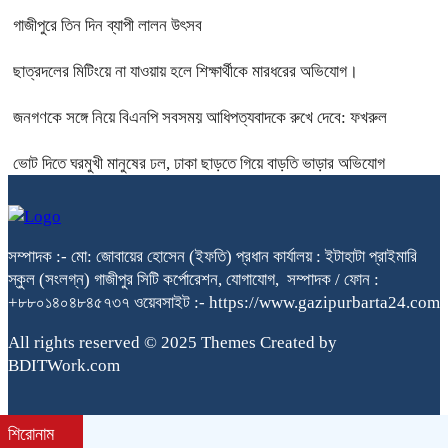
গাজীপুরে তিন দিন ব্যাপী লালন উৎসব
ছাত্রদলের মিটিংয়ে না যাওয়ায় হলে শিক্ষার্থীকে মারধরের অভিযোগ।
জনগণকে সঙ্গে নিয়ে বিএনপি সবসময় আধিপত্যবাদকে রুখে দেবে: ফখরুল
ভোট দিতে ঘরমুখী মানুষের ঢল, ঢাকা ছাড়তে গিয়ে বাড়তি ভাড়ার অভিযোগ
সম্পাদক :- মো: জোবায়ের হোসেন (ইফতি) প্রধান কার্যালয় : ইটাহাটা প্রাইমারি
স্কুল (সংলগ্ন) গাজীপুর সিটি কর্পোরেশন, যোগাযোগ, সম্পাদক / ফোন :
+৮৮০১৪০৪৮৪৫৭৩৭ ওয়েবসাইট :- https://www.gazipurbarta24.com
All rights reserved © 2025 Themes Created by
BDITWork.com
শিরোনাম
bdit.com.bd