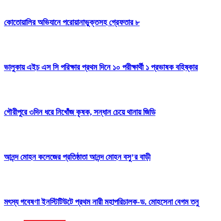
কোতোয়ালির অভিযানে পরোয়ানাভুক্তসহ গ্রেফতার ৮
ভালুকায় এইচ এস সি পরিক্ষার প্রথম দিনে ১০ পরীক্ষার্থী ১ প্রভাষক বহিষ্কার
গৌরীপুরে ৩দিন ধরে নিখোঁজ কৃষক, সন্ধান চেয়ে থানায় জিডি
আনন্দ মোহন কলেজের প্রতিষ্ঠাতা আনন্দ মোহন বসু’র বাড়ী
মৎস্য গবেষণা ইনস্টিটিউটে প্রথম নারী মহাপরিচালক-ড. মোহসেনা বেগম তনু