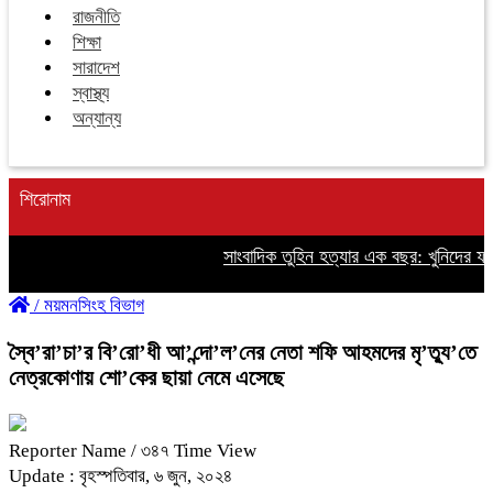
রাজনীতি
শিক্ষা
সারাদেশ
স্বাস্থ্য
অন্যান্য
শিরোনাম
সাংবাদিক তুহিন হত্যার এক বছর: খুনিদের ফাঁস
/
ময়মনসিংহ বিভাগ
স্বৈ’রা’চা’র বি’রো’ধী আ’ন্দো’ল’নের নেতা শফি আহমদের মৃ’ত্যু’তে
নেত্রকোণায় শো’কের ছায়া নেমে এসেছে
Reporter Name
/ ৩৪৭ Time View
Update : বৃহস্পতিবার, ৬ জুন, ২০২৪