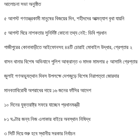
আলোচনা সভা অনুষ্ঠিত
৫ আগস্ট গণতন্ত্রকামী মানুষের বিজয়ের দিন, শহীদদের আত্মত্যাগ বৃথা যায়নি
৫ আগস্ট ঘিরে নাশকতার সুনির্দিষ্ট কোনো তথ্য নেই: ডিবি প্রধান
গাজীপুরের কোনাবাড়ীতে আইফোনসহ ৪৪টি চোরাই মোবাইল উদ্ধার, গ্রেপ্তার ২
বাসন থানার বিশেষ অভিযানে পুলিশ আক্রান্ত ও মাদক মামলার ৫ আসামি গ্রেপ্তার
জুলাই গণঅভ্যুত্থান দিবস উপলক্ষে দেশজুড়ে বিশেষ নিরাপত্তা জোরদার
মানবতাবিরোধী অপরাধের দায়ে ১৬ জনের ফাঁসির আদেশ
১০ দিনের যুক্তরাষ্ট্র সফরে যাচ্ছেন প্রধানমন্ত্রী
৮১ ঘণ্টার জন্য নিজ এলাকার বাইরে অবস্থান নিষিদ্ধ
৩ সিটি দিয়ে শুরু হবে স্থানীয় সরকার নির্বাচন