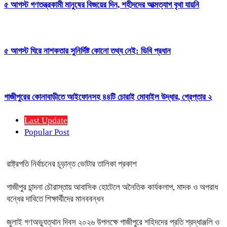
৫ আগস্ট গণতন্ত্রকামী মানুষের বিজয়ের দিন, শহীদদের আত্মত্যাগ বৃথা যায়নি
৫ আগস্ট ঘিরে নাশকতার সুনির্দিষ্ট কোনো তথ্য নেই: ডিবি প্রধান
গাজীপুরের কোনাবাড়ীতে আইফোনসহ ৪৪টি চোরাই মোবাইল উদ্ধার, গ্রেপ্তার ২
Last Update
Popular Post
রাষ্ট্রপতি নির্বাচনের চূড়ান্ত ভোটার তালিকা প্রকাশ
গাজীপুর চান্দনা চৌরাস্তায় আবাসিক হোটেলে অনৈতিক কার্যকলাপ, মাদক ও অপরাধ
বন্ধের দাবিতে শিক্ষার্থীদের মানববন্ধন
জুলাই গণঅভ্যুত্থান দিবস ২০২৬ উপলক্ষে গাজীপুরে শহিদদের প্রতি শ্রদ্ধাঞ্জলি ও