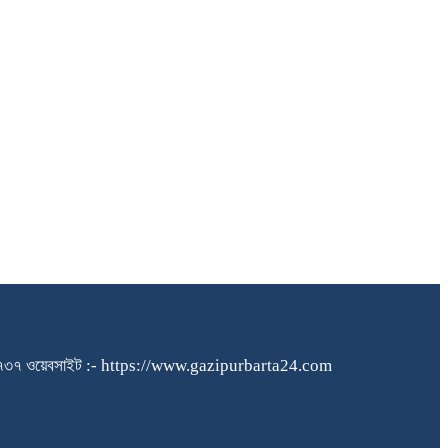
১৪০৪৮৪৫৭৩৭ ওয়েবসাইট :- https://www.gazipurbarta24.com