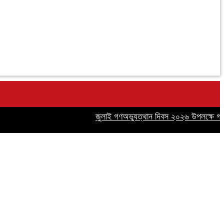
জুলাই গণঅভ্যুত্থান দিবস ২০২৬ উপলক্ষে গাজীপুরে