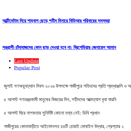
আল্টিমেটাম দিয়ে শাহবাগ ছেড়ে শহীদ মিনারে বিডিআর পরিবারের সদস্যরা
সন্ত্রাসী-চাঁদাবাজদের কোন ছাড় দেওয়া হবে না: ব্রিগেডিয়ার জেনারেল আমান
Last Update
Popular Post
জুলাই গণঅভ্যুত্থান দিবস ২০২৬ উপলক্ষে গাজীপুরে শহিদদের প্রতি শ্রদ্ধাঞ্জলি ও 
৫ আগস্ট গণতন্ত্রকামী মানুষের বিজয়ের দিন, শহীদদের আত্মত্যাগ বৃথা যায়নি
৫ আগস্ট ঘিরে নাশকতার সুনির্দিষ্ট কোনো তথ্য নেই: ডিবি প্রধান
গাজীপুরের কোনাবাড়ীতে আইফোনসহ ৪৪টি চোরাই মোবাইল উদ্ধার, গ্রেপ্তার ২