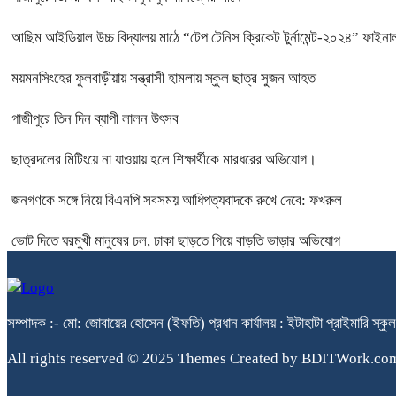
আছিম আইডিয়াল উচ্চ বিদ্যালয় মাঠে “টেপ টেনিস ক্রিকেট টুর্নামেন্ট-২০২৪” ফাইনাল
ময়মনসিংহের ফুলবাড়ীয়ায় সন্ত্রাসী হামলায় স্কুল ছাত্র সুজন আহত
গাজীপুরে তিন দিন ব্যাপী লালন উৎসব
ছাত্রদলের মিটিংয়ে না যাওয়ায় হলে শিক্ষার্থীকে মারধরের অভিযোগ।
জনগণকে সঙ্গে নিয়ে বিএনপি সবসময় আধিপত্যবাদকে রুখে দেবে: ফখরুল
ভোট দিতে ঘরমুখী মানুষের ঢল, ঢাকা ছাড়তে গিয়ে বাড়তি ভাড়ার অভিযোগ
সম্পাদক :- মো: জোবায়ের হোসেন (ইফতি) প্রধান কার্যালয় : ইটাহাটা প্রাইম
All rights reserved © 2025 Themes Created by BDITWork.co