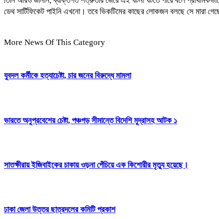
তিনি আরও জানান, ব্যক্তিগত শত্রুতার জেরে এই ঘটনা ঘটতে পারে বলে প্রাথমিকভা
ডেথ সার্টিফিকেট পাইনি এখনো। তবে ভিকটিমের কাছের লোকজন বলছে সে মারা গে
More News Of This Category
যুবদল কর্মীকে হত্যাচেষ্টা, চার জনের বিরুদ্ধে মামলা
ভারতে অনুপ্রবেশের চেষ্টা, পঞ্চগড় সীমান্তে বিদেশি মুদ্রাসহ আটক ১
সাতক্ষীরায় ইজিবাইকের চাকায় ওড়না পেঁচিয়ে এক কিশোরীর মৃত্যু হয়েছে।
ঢাকা জেলা উত্তর ছাত্রদলের কমিটি প্রকাশ