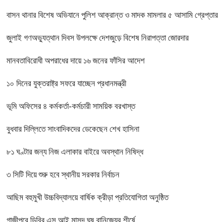
বাসন থানার বিশেষ অভিযানে পুলিশ আক্রান্ত ও মাদক মামলার ৫ আসামি গ্রেপ্তার
জুলাই গণঅভ্যুত্থান দিবস উপলক্ষে দেশজুড়ে বিশেষ নিরাপত্তা জোরদার
মানবতাবিরোধী অপরাধের দায়ে ১৬ জনের ফাঁসির আদেশ
১০ দিনের যুক্তরাষ্ট্র সফরে যাচ্ছেন প্রধানমন্ত্রী
ভূমি অফিসের ৪ কর্মকর্তা-কর্মচারী সাময়িক বরখাস্ত
বুধবার দিল্লিতে সাংবাদিকদের ডেকেছেন শেখ হাসিনা
৮১ ঘণ্টার জন্য নিজ এলাকার বাইরে অবস্থান নিষিদ্ধ
৩ সিটি দিয়ে শুরু হবে স্থানীয় সরকার নির্বাচন
আছিম বহুমুখী উচ্চবিদ্যালয়ে বার্ষিক ক্রীড়া প্রতিযোগিতা অনুষ্ঠিত
গাজীপুরে ডিবির এস আই মাসুদ ঘুষ বানিজ্যের শীর্ষে