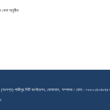
 খেলা অনুষ্ঠিত
ারি স্কুল (সংলগ্ন) গাজীপুর সিটি কর্পোরেশন, যোগাযোগ, সম্পাদক / ফোন : +৮৮০
m