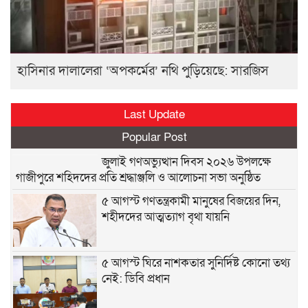
হাসিনার দালালেরা ‘অপকর্মের’ নথি পুড়িয়েছে: সারজিস
Last Update
Popular Post
জুলাই গণঅভ্যুত্থান দিবস ২০২৬ উপলক্ষে
গাজীপুরে শহিদদের প্রতি শ্রদ্ধাঞ্জলি ও আলোচনা সভা অনুষ্ঠিত
৫ আগস্ট গণতন্ত্রকামী মানুষের বিজয়ের দিন,
শহীদদের আত্মত্যাগ বৃথা যায়নি
৫ আগস্ট ঘিরে নাশকতার সুনির্দিষ্ট কোনো তথ্য
নেই: ডিবি প্রধান