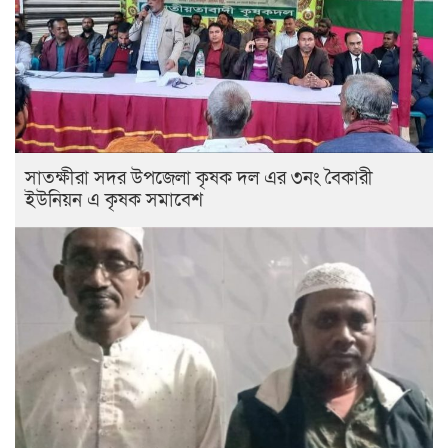
সাতক্ষীরা সদর উপজেলা কৃষক দল এর ৩নং বৈকারী
ইউনিয়ন এ কৃষক সমাবেশ