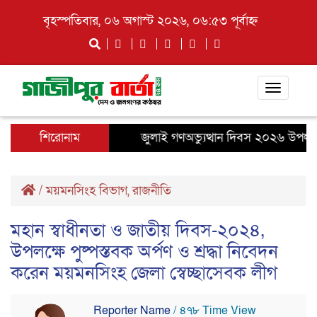
বৃহস্পতিবার, ০৬ অগাস্ট ২০২৬, ০৬:৫৩ পূর্বাহ্ন
Toggle
navigati
শিরোনাম
জুলাই গণঅভ্যুত্থান দিবস ২০২৬ উপলক্ষে গাজ
/
ময়মনসিংহ বিভাগ
,
রাজনীতি
মহান স্বাধীনতা ও জাতীয় দিবস-২০২৪,
উপলক্ষে পুষ্পস্তবক অর্পণ ও শ্রদ্ধা নিবেদন
করেন ময়মনসিংহ জেলা স্বেচ্ছাসেবক লীগ
Reporter Name
/ ৪৭৮ Time View