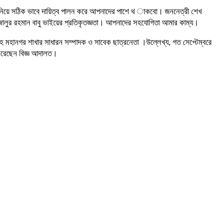
াদ নিয়ে সঠিক ভাবে দায়িত্ব পালন করে আপনাদের পাশে থ াকবো। জননেত্রী শেখ
ালুর রহমান বাবু ভাইয়ের প্রতিকৃতজ্ঞতা। আপনাদের সহযোগিতা আমার কাম্য।
নসিংহ মহানগর শাখার সাধারন সম্পাদক ও সাবেক ছাত্রনেতা ।উল্লেখ্য, গত সেপ্টেম্বরে
 করেছেন বিজ্ঞ আদালত।