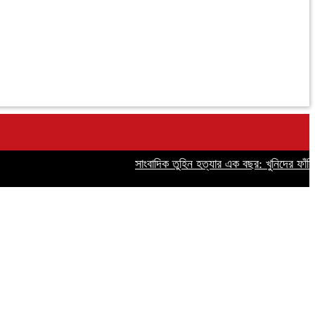
সাংবাদিক তুহিন হত্যার এক বছর: খুনিদের ফাঁসির দা