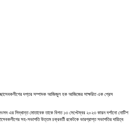
্বেচ্ছাসেবকলীগের দপ্তর সম্পাদক আজিজুল হক আজিজের সাক্ষরিত এক প্রেস
াহী সংসদ এর সিদ্ধান্ত মোতাবেক তাকে বিগত ১৩ সেপ্টেম্বর ২০২৩ কারন দর্শানো নোটিশ
্ছাসেবকলীগের সহ-সভাপতি উত্তম চক্রবর্তী রকেটকে ভারপ্রাপ্ত সভাপতির দায়িত্ব