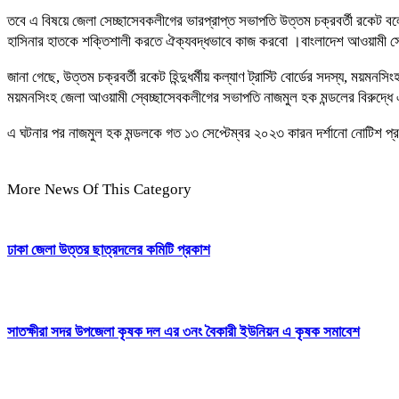
তবে এ বিষয়ে জেলা সেচ্ছাসেবকলীগের ভারপ্রাপ্ত সভাপতি উত্তম চক্রবর্তী রকেট 
হাসিনার হাতকে শক্তিশালী করতে ঐক্যবদ্ধভাবে কাজ করবো ।বাংলাদেশ আওয়ামী স্
জানা গেছে, উত্তম চক্রবর্তী রকেট হিন্দুধর্মীয় কল্যাণ ট্রাস্টি বোর্ডের সদস্য, 
ময়মনসিংহ জেলা আওয়ামী স্বেচ্ছাসেবকলীগের সভাপতি নাজমুল হক মন্ডলের বিরুদ্ধ
এ ঘটনার পর নাজমুল হক মন্ডলকে গত ১৩ সেপ্টেম্বর ২০২৩ কারন দর্শানো নোটিশ প্রদা
More News Of This Category
ঢাকা জেলা উত্তর ছাত্রদলের কমিটি প্রকাশ
সাতক্ষীরা সদর উপজেলা কৃষক দল এর ৩নং বৈকারী ইউনিয়ন এ কৃষক সমাবেশ