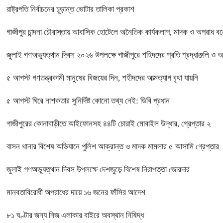
রাষ্ট্রপতি নির্বাচনের চূড়ান্ত ভোটার তালিকা প্রকাশ
গাজীপুর চান্দনা চৌরাস্তায় আবাসিক হোটেলে অনৈতিক কার্যকলাপ, মাদক ও অপরাধ বন্ধে
জুলাই গণঅভ্যুত্থান দিবস ২০২৬ উপলক্ষে গাজীপুরে শহিদদের প্রতি শ্রদ্ধাঞ্জলি ও 
৫ আগস্ট গণতন্ত্রকামী মানুষের বিজয়ের দিন, শহীদদের আত্মত্যাগ বৃথা যায়নি
৫ আগস্ট ঘিরে নাশকতার সুনির্দিষ্ট কোনো তথ্য নেই: ডিবি প্রধান
গাজীপুরের কোনাবাড়ীতে আইফোনসহ ৪৪টি চোরাই মোবাইল উদ্ধার, গ্রেপ্তার ২
বাসন থানার বিশেষ অভিযানে পুলিশ আক্রান্ত ও মাদক মামলার ৫ আসামি গ্রেপ্তার
জুলাই গণঅভ্যুত্থান দিবস উপলক্ষে দেশজুড়ে বিশেষ নিরাপত্তা জোরদার
মানবতাবিরোধী অপরাধের দায়ে ১৬ জনের ফাঁসির আদেশ
৮১ ঘণ্টার জন্য নিজ এলাকার বাইরে অবস্থান নিষিদ্ধ