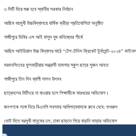
৩ সিটি দিয়ে শুরু হবে স্থানীয় সরকার নির্বাচন
আছিম বহুমুখী উচ্চবিদ্যালয়ে বার্ষিক ক্রীড়া প্রতিযোগিতা অনুষ্ঠিত
গাজীপুরে ডিবির এস আই মাসুদ ঘুষ বানিজ্যের শীর্ষে
আছিম আইডিয়াল উচ্চ বিদ্যালয় মাঠে “টেপ টেনিস ক্রিকেট টুর্নামেন্ট-২০২৪” ফাইনাল
ময়মনসিংহের ফুলবাড়ীয়ায় সন্ত্রাসী হামলায় স্কুল ছাত্র সুজন আহত
গাজীপুরে তিন দিন ব্যাপী লালন উৎসব
ছাত্রদলের মিটিংয়ে না যাওয়ায় হলে শিক্ষার্থীকে মারধরের অভিযোগ।
জনগণকে সঙ্গে নিয়ে বিএনপি সবসময় আধিপত্যবাদকে রুখে দেবে: ফখরুল
ভোট দিতে ঘরমুখী মানুষের ঢল, ঢাকা ছাড়তে গিয়ে বাড়তি ভাড়ার অভিযোগ