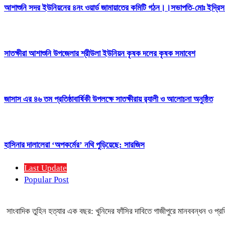
আশাশুনি সদর ইউনিয়নের ৪নং ওয়ার্ড জামায়াতের কমিটি গঠন।।সভাপতি-মোঃ ইদ্র
সাতক্ষীরা আশাশুনি উপজেলার শ্রীউলা ইউনিয়ন কৃষক দলের কৃষক সমাবেশ
জাসাস এর ৪৬ তম প্রতিষ্ঠাবার্ষিকী উপলক্ষে সাতক্ষীরায় র‍্যালী ও আলোচনা অনুষ্ঠিত
হাসিনার দালালেরা ‘অপকর্মের’ নথি পুড়িয়েছে: সারজিস
Last Update
Popular Post
সাংবাদিক তুহিন হত্যার এক বছর: খুনিদের ফাঁসির দাবিতে গাজীপুরে মানববন্ধন ও প্র