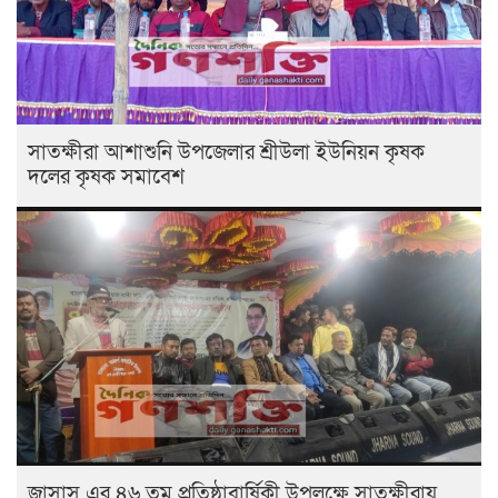
সাতক্ষীরা আশাশুনি উপজেলার শ্রীউলা ইউনিয়ন কৃষক
দলের কৃষক সমাবেশ
জাসাস এর ৪৬ তম প্রতিষ্ঠাবার্ষিকী উপলক্ষে সাতক্ষীরায়