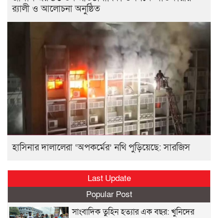
র‍্যালী ও আলোচনা অনুষ্ঠিত
হাসিনার দালালেরা ‘অপকর্মের’ নথি পুড়িয়েছে: সারজিস
Last Update
Popular Post
সাংবাদিক তুহিন হত্যার এক বছর: খুনিদের