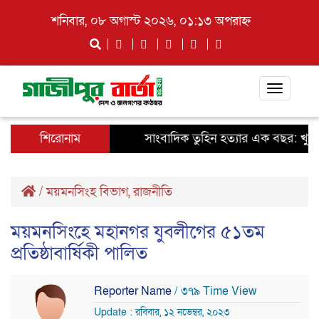
শনিবার, ০৮ অগাস্ট ২০২৬, ০১:১৩ অপরাহ্ন
Toggle
navigati
শিরোনাম
সাংবাদিক তুহিন হত্যার এক বছর: খুনিদের 
/
ময়মনসিংহ বিভাগ
,
রাজনীতি
ময়মনসিংহে মহানগর যুবলীগের ৫১তম
প্রতিষ্ঠাবার্ষিকী পালিত
Reporter Name
/ ৩৭৯ Time View
Update : রবিবার, ১২ নভেম্বর, ২০২৩