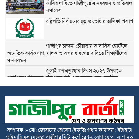
ফাঁসির দাবিতে গাজীপুরে মানববন্ধন ও প্রতিবাদ
সমাবেশ
রাষ্ট্রপতি নির্বাচনের চূড়ান্ত ভোটার তালিকা প্রকাশ
গাজীপুর চান্দনা চৌরাস্তায় আবাসিক হোটেলে
অনৈতিক কার্যকলাপ, মাদক ও অপরাধ বন্ধের দাবিতে শিক্ষার্থীদের
মানববন্ধন
জুলাই গণঅভ্যুত্থান দিবস ২০২৬ উপলক্ষে
গাজীপুরে শহিদদের প্রতি শ্রদ্ধাঞ্জলি ও আলোচনা সভা অনুষ্ঠিত
৫ আগস্ট গণতন্ত্রকামী মানুষের বিজয়ের দিন,
শহীদদের আত্মত্যাগ বৃথা যায়নি
৫ আগস্ট ঘিরে নাশকতার সুনির্দিষ্ট কোনো তথ্য
নেই: ডিবি প্রধান
সম্পাদক :- মো: জোবায়ের হোসেন (ইফতি) প্রধান কার্যালয় : ইটাহাটা
প্রাইমারি স্কুল (সংলগ্ন) গাজীপুর সিটি কর্পোরেশন, যোগাযোগ, সম্পাদক