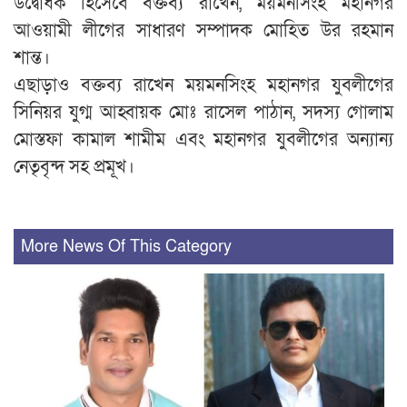
উদ্বোধক হিসেবে বক্তব্য রাখেন, ময়মনসিংহ মহানগর
আওয়ামী লীগের সাধারণ সম্পাদক মোহিত উর রহমান
শান্ত।
এছাড়াও বক্তব্য রাখেন ময়মনসিংহ মহানগর যুবলীগের
সিনিয়র যুগ্ম আহ্বায়ক মোঃ রাসেল পাঠান, সদস্য গোলাম
মোস্তফা কামাল শামীম এবং মহানগর যুবলীগের অন্যান্য
নেতৃবৃন্দ সহ প্রমূখ।
More News Of This Category