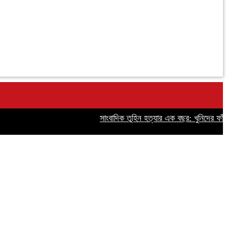
সাংবাদিক তুহিন হত্যার এক বছর: খুনিদের ফাঁসির দ