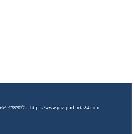
১৪০৪৮৪৫৭৩৭ ওয়েবসাইট :- https://www.gazipurbarta24.com