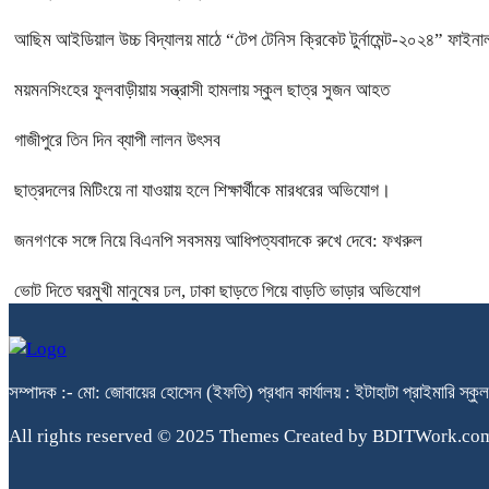
আছিম আইডিয়াল উচ্চ বিদ্যালয় মাঠে “টেপ টেনিস ক্রিকেট টুর্নামেন্ট-২০২৪” ফাইনাল
ময়মনসিংহের ফুলবাড়ীয়ায় সন্ত্রাসী হামলায় স্কুল ছাত্র সুজন আহত
গাজীপুরে তিন দিন ব্যাপী লালন উৎসব
ছাত্রদলের মিটিংয়ে না যাওয়ায় হলে শিক্ষার্থীকে মারধরের অভিযোগ।
জনগণকে সঙ্গে নিয়ে বিএনপি সবসময় আধিপত্যবাদকে রুখে দেবে: ফখরুল
ভোট দিতে ঘরমুখী মানুষের ঢল, ঢাকা ছাড়তে গিয়ে বাড়তি ভাড়ার অভিযোগ
সম্পাদক :- মো: জোবায়ের হোসেন (ইফতি) প্রধান কার্যালয় : ইটাহাটা প্রাইম
All rights reserved © 2025 Themes Created by BDITWork.co