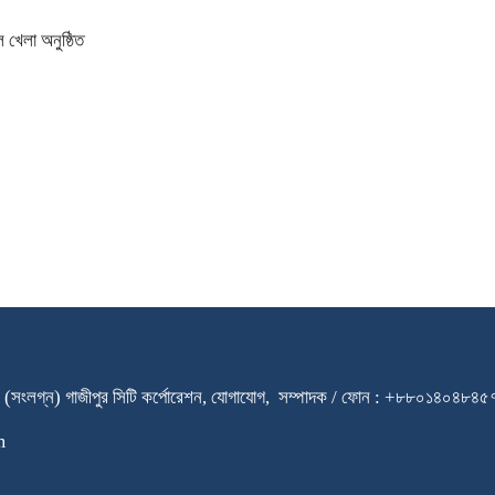
 খেলা অনুষ্ঠিত
ারি স্কুল (সংলগ্ন) গাজীপুর সিটি কর্পোরেশন, যোগাযোগ, সম্পাদক / ফোন : +৮৮০
m