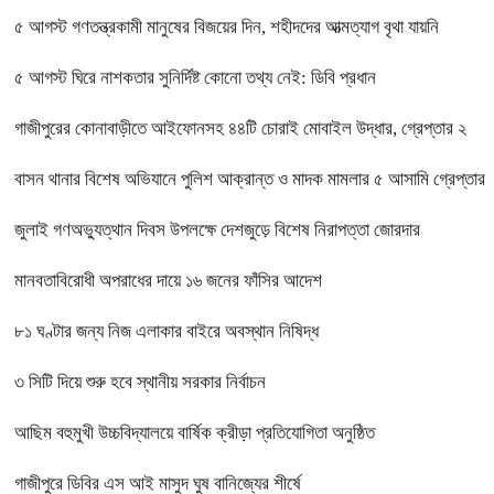
৫ আগস্ট গণতন্ত্রকামী মানুষের বিজয়ের দিন, শহীদদের আত্মত্যাগ বৃথা যায়নি
৫ আগস্ট ঘিরে নাশকতার সুনির্দিষ্ট কোনো তথ্য নেই: ডিবি প্রধান
গাজীপুরের কোনাবাড়ীতে আইফোনসহ ৪৪টি চোরাই মোবাইল উদ্ধার, গ্রেপ্তার ২
বাসন থানার বিশেষ অভিযানে পুলিশ আক্রান্ত ও মাদক মামলার ৫ আসামি গ্রেপ্তার
জুলাই গণঅভ্যুত্থান দিবস উপলক্ষে দেশজুড়ে বিশেষ নিরাপত্তা জোরদার
মানবতাবিরোধী অপরাধের দায়ে ১৬ জনের ফাঁসির আদেশ
৮১ ঘণ্টার জন্য নিজ এলাকার বাইরে অবস্থান নিষিদ্ধ
৩ সিটি দিয়ে শুরু হবে স্থানীয় সরকার নির্বাচন
আছিম বহুমুখী উচ্চবিদ্যালয়ে বার্ষিক ক্রীড়া প্রতিযোগিতা অনুষ্ঠিত
গাজীপুরে ডিবির এস আই মাসুদ ঘুষ বানিজ্যের শীর্ষে