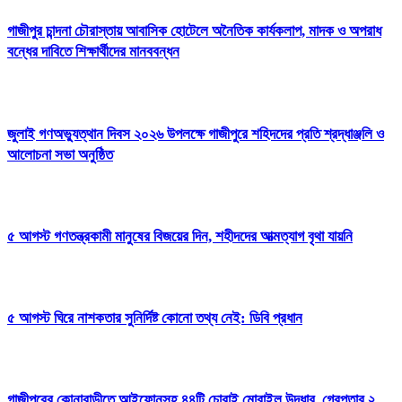
গাজীপুর চান্দনা চৌরাস্তায় আবাসিক হোটেলে অনৈতিক কার্যকলাপ, মাদক ও অপরাধ
বন্ধের দাবিতে শিক্ষার্থীদের মানববন্ধন
জুলাই গণঅভ্যুত্থান দিবস ২০২৬ উপলক্ষে গাজীপুরে শহিদদের প্রতি শ্রদ্ধাঞ্জলি ও
আলোচনা সভা অনুষ্ঠিত
৫ আগস্ট গণতন্ত্রকামী মানুষের বিজয়ের দিন, শহীদদের আত্মত্যাগ বৃথা যায়নি
৫ আগস্ট ঘিরে নাশকতার সুনির্দিষ্ট কোনো তথ্য নেই: ডিবি প্রধান
গাজীপুরের কোনাবাড়ীতে আইফোনসহ ৪৪টি চোরাই মোবাইল উদ্ধার, গ্রেপ্তার ২