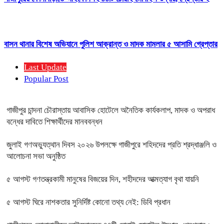
বাসন থানার বিশেষ অভিযানে পুলিশ আক্রান্ত ও মাদক মামলার ৫ আসামি গ্রেপ্তার
Last Update
Popular Post
গাজীপুর চান্দনা চৌরাস্তায় আবাসিক হোটেলে অনৈতিক কার্যকলাপ, মাদক ও অপরাধ
বন্ধের দাবিতে শিক্ষার্থীদের মানববন্ধন
জুলাই গণঅভ্যুত্থান দিবস ২০২৬ উপলক্ষে গাজীপুরে শহিদদের প্রতি শ্রদ্ধাঞ্জলি ও
আলোচনা সভা অনুষ্ঠিত
৫ আগস্ট গণতন্ত্রকামী মানুষের বিজয়ের দিন, শহীদদের আত্মত্যাগ বৃথা যায়নি
৫ আগস্ট ঘিরে নাশকতার সুনির্দিষ্ট কোনো তথ্য নেই: ডিবি প্রধান