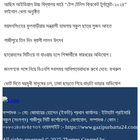
আছিম আইডিয়াল উচ্চ বিদ্যালয় মাঠে “টেপ টেনিস ক্রিকেট টুর্নামেন্ট-২০২৪”
ফাইনাল খেলা অনুষ্ঠিত
ময়মনসিংহের ফুলবাড়ীয়ায় সন্ত্রাসী হামলায় স্কুল ছাত্র সুজন আহত
গাজীপুরে তিন দিন ব্যাপী লালন উৎসব
ছাত্রদলের মিটিংয়ে না যাওয়ায় হলে শিক্ষার্থীকে মারধরের অভিযোগ।
জনগণকে সঙ্গে নিয়ে বিএনপি সবসময় আধিপত্যবাদকে রুখে দেবে: ফখরুল
ভোট দিতে ঘরমুখী মানুষের ঢল, ঢাকা ছাড়তে গিয়ে বাড়তি ভাড়ার অভিযোগ
সম্পাদক :- মো: জোবায়ের হোসেন (ইফতি) প্রধান কার্যালয় : ইটাহাটা প্রাইমারি
স্কুল (সংলগ্ন) গাজীপুর সিটি কর্পোরেশন, যোগাযোগ, সম্পাদক / ফোন :
+৮৮০১৪০৪৮৪৫৭৩৭ ওয়েবসাইট :- https://www.gazipurbarta24.com
All rights reserved © 2025 Themes Created by