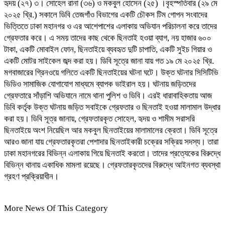
হৃদয় (২৭) ৩। সোহেল রানা (৩৬) ও মকবুল হোসেন (২৫) ।বৃহস্পতিবার (২৯ মে
২০২৫ খ্রি.) সকালে ডিবি তেজগাঁও বিভাগের একটি চৌকস টিম গোপন সংবাদের
ভিত্তিতে ঢাকা মহানগর ও এর আশেপাশের এলাকায় অভিযান পরিচালনা করে তাদের
গ্রেফতার করে। এ সময় তাদের কাছ থেকে ছিনতাই হওয়া ব্যাগ, নয় হাজার ৬০০
টাকা, একটি মোবাইল ফোন, ছিনতাইয়ে ব্যবহৃত দুটি চাপাতি, একটি সুইচ গিয়ার ও
একটি মোটর সাইকেল জব্দ করা হয়। ডিবি সূত্রে জানা যায় গত ১৯ মে ২০২৫ খ্রি.
মগবাজারের গ্রিনওয়ে গলিতে একটি ছিনতাইয়ের ঘটনা ঘটে। উক্ত ঘটনার সিসিটিভি
ভিডিও সামাজিক যোগাযোগ মাধ্যমে ব্যাপক ভাইরাল হয়। ঘটনায় জড়িতদের
গ্রেফতারে সাঁড়াশি অভিযানে নামে থানা পুলিশ ও ডিবি। এরই ধারাবাহিকতায় আজ
ডিবি কর্তৃক উক্ত ঘটনায় জড়িত সবাইকে গ্রেফতার ও ছিনতাই হওয়া মালামাল উদ্ধার
করা হয়। ডিবি সূত্র জানায়, গ্রেফতারকৃত সোহেল, হৃদয় ও শামীম সরাসরি
ছিনতাইয়ে অংশ নিয়েছিল আর মকবুল ছিনতাইয়ের মালামালের ক্রেতা। ডিবি সূত্রে
আরও জানা যায় গ্রেফতারকৃতরা পেশাদার ছিনতাইকারী চক্রের সক্রিয় সদস্য। তারা
ঢাকা মহানগরের বিভিন্ন এলাকায় গিয়ে ছিনতাই করতো। তাদের প্রত্যেকের বিরুদ্ধে
বিভিন্ন থানায় একাধিক মামলা রয়েছে। গ্রেফতারকৃতদের বিরুদ্ধে আইনগত ব্যবস্থা
গ্রহণ প্রক্রিয়াধীন।
More News Of This Category