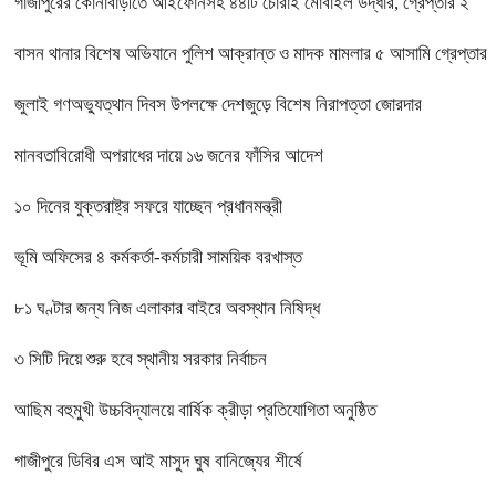
গাজীপুরের কোনাবাড়ীতে আইফোনসহ ৪৪টি চোরাই মোবাইল উদ্ধার, গ্রেপ্তার ২
বাসন থানার বিশেষ অভিযানে পুলিশ আক্রান্ত ও মাদক মামলার ৫ আসামি গ্রেপ্তার
জুলাই গণঅভ্যুত্থান দিবস উপলক্ষে দেশজুড়ে বিশেষ নিরাপত্তা জোরদার
মানবতাবিরোধী অপরাধের দায়ে ১৬ জনের ফাঁসির আদেশ
১০ দিনের যুক্তরাষ্ট্র সফরে যাচ্ছেন প্রধানমন্ত্রী
ভূমি অফিসের ৪ কর্মকর্তা-কর্মচারী সাময়িক বরখাস্ত
৮১ ঘণ্টার জন্য নিজ এলাকার বাইরে অবস্থান নিষিদ্ধ
৩ সিটি দিয়ে শুরু হবে স্থানীয় সরকার নির্বাচন
আছিম বহুমুখী উচ্চবিদ্যালয়ে বার্ষিক ক্রীড়া প্রতিযোগিতা অনুষ্ঠিত
গাজীপুরে ডিবির এস আই মাসুদ ঘুষ বানিজ্যের শীর্ষে