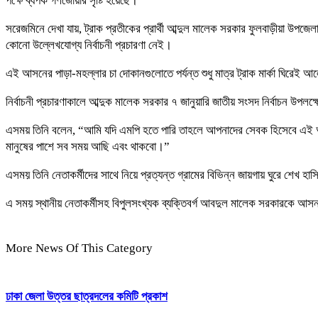
পক্ষে ব্যপক গণজোয়ার সৃষ্টি হয়েছে।
সরেজমিনে দেখা যায়, ট্রাক প্রতীকের প্রার্থী আব্দুল মালেক সরকার ফুলবাড়ীয়া উপজে
কোনো উল্লেখযোগ্য নির্বাচনী প্রচারণা নেই।
এই আসনের পাড়া-মহল্লার চা দোকানগুলোতে পর্যন্ত শুধু মাত্র ট্রাক মার্কা ঘিরেই আ
নির্বাচনী প্রচারণাকালে আব্দুক মালেক সরকার ৭ জানুয়ারি জাতীয় সংসদ নির্বাচন 
এসময় তিনি বলেন, “আমি যদি এমপি হতে পারি তাহলে আপনাদের সেবক হিসেবে এই আ
মানুষের পাশে সব সময় আছি এবং থাকবো।”
এসময় তিনি নেতাকর্মীদের সাথে নিয়ে প্রত্যন্ত গ্রামের বিভিন্ন জায়গায় ঘুরে শেখ 
এ সময় স্থানীয় নেতাকর্মীসহ বিপুলসংখ্যক ব্যক্তিবর্গ আবদুল মালেক সরকারকে আসন্
More News Of This Category
ঢাকা জেলা উত্তর ছাত্রদলের কমিটি প্রকাশ