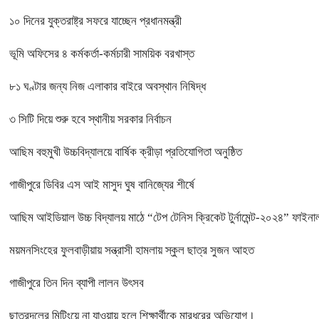
১০ দিনের যুক্তরাষ্ট্র সফরে যাচ্ছেন প্রধানমন্ত্রী
ভূমি অফিসের ৪ কর্মকর্তা-কর্মচারী সাময়িক বরখাস্ত
৮১ ঘণ্টার জন্য নিজ এলাকার বাইরে অবস্থান নিষিদ্ধ
৩ সিটি দিয়ে শুরু হবে স্থানীয় সরকার নির্বাচন
আছিম বহুমুখী উচ্চবিদ্যালয়ে বার্ষিক ক্রীড়া প্রতিযোগিতা অনুষ্ঠিত
গাজীপুরে ডিবির এস আই মাসুদ ঘুষ বানিজ্যের শীর্ষে
আছিম আইডিয়াল উচ্চ বিদ্যালয় মাঠে “টেপ টেনিস ক্রিকেট টুর্নামেন্ট-২০২৪” ফাইনাল
ময়মনসিংহের ফুলবাড়ীয়ায় সন্ত্রাসী হামলায় স্কুল ছাত্র সুজন আহত
গাজীপুরে তিন দিন ব্যাপী লালন উৎসব
ছাত্রদলের মিটিংয়ে না যাওয়ায় হলে শিক্ষার্থীকে মারধরের অভিযোগ।