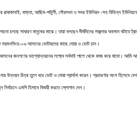
লার রাধাকানাই, বাক্তা, আছিম-পাটুলী, পৌরসভা ও সদর ইউনিয়ন -সহ বিভিন্ন ইউনিয়নে ব
লোচনা চলছে সাধারণ মানুষের মাঝে। তারা বলছেন দীর্ঘদিনের লাঞ্ছনার অবসান ঘটাতে ট্র
উপলক্ষে ময়মনসিংহ-০৬ আসনের ভোটারদের কাছে দোয়া ও ভোট চান।
সনের জনগণের ভাগ্যোন্নয়নের লক্ষ্যে সর্বদাই পাশে থেকে কাজ করে যাবো। আমি আপ
হাসিনার উন্নয়ন চিত্র তুলে ধরে ভোট ও দোয়া প্রার্থনা করেন। প্রচারণার অংশ হিসেবে
ন নির্বাচনে এমপি হিসাবে বিজয়ী করতে স্লোগান দেন।