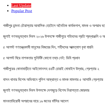
Last Update
Popular Post
গাজীপুর চান্দনা চৌরাস্তায় আবাসিক হোটেলে অনৈতিক কার্যকলাপ, মাদক ও অপরাধ বন্ধে
জুলাই গণঅভ্যুত্থান দিবস ২০২৬ উপলক্ষে গাজীপুরে শহিদদের প্রতি শ্রদ্ধাঞ্জলি ও 
৫ আগস্ট গণতন্ত্রকামী মানুষের বিজয়ের দিন, শহীদদের আত্মত্যাগ বৃথা যায়নি
৫ আগস্ট ঘিরে নাশকতার সুনির্দিষ্ট কোনো তথ্য নেই: ডিবি প্রধান
গাজীপুরের কোনাবাড়ীতে আইফোনসহ ৪৪টি চোরাই মোবাইল উদ্ধার, গ্রেপ্তার ২
বাসন থানার বিশেষ অভিযানে পুলিশ আক্রান্ত ও মাদক মামলার ৫ আসামি গ্রেপ্তার
জুলাই গণঅভ্যুত্থান দিবস উপলক্ষে দেশজুড়ে বিশেষ নিরাপত্তা জোরদার
মানবতাবিরোধী অপরাধের দায়ে ১৬ জনের ফাঁসির আদেশ