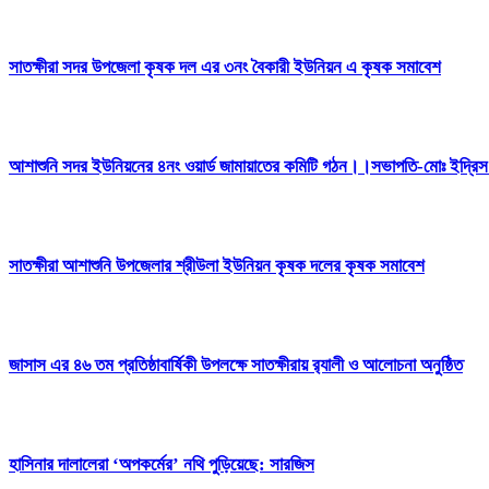
সাতক্ষীরা সদর উপজেলা কৃষক দল এর ৩নং বৈকারী ইউনিয়ন এ কৃষক সমাবেশ
আশাশুনি সদর ইউনিয়নের ৪নং ওয়ার্ড জামায়াতের কমিটি গঠন।।সভাপতি-মোঃ ইদ্র
সাতক্ষীরা আশাশুনি উপজেলার শ্রীউলা ইউনিয়ন কৃষক দলের কৃষক সমাবেশ
জাসাস এর ৪৬ তম প্রতিষ্ঠাবার্ষিকী উপলক্ষে সাতক্ষীরায় র‍্যালী ও আলোচনা অনুষ্ঠিত
হাসিনার দালালেরা ‘অপকর্মের’ নথি পুড়িয়েছে: সারজিস