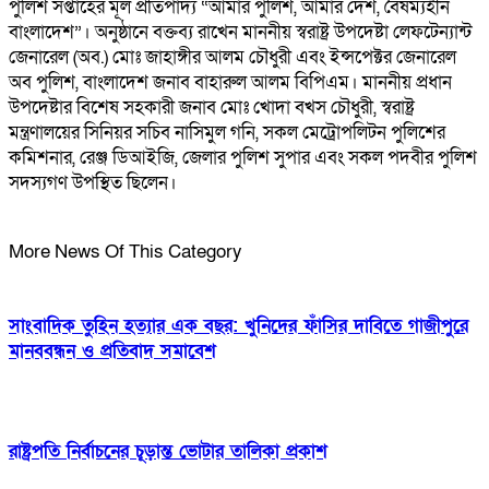
পুলিশ সপ্তাহের মূল প্রতিপাদ্য “আমার পুলিশ, আমার দেশ, বৈষম্যহীন
বাংলাদেশ”। অনুষ্ঠানে বক্তব্য রাখেন মাননীয় স্বরাষ্ট্র উপদেষ্টা লেফটেন্যান্ট
জেনারেল (অব.) মোঃ জাহাঙ্গীর আলম চৌধুরী এবং ইন্সপেক্টর জেনারেল
অব পুলিশ, বাংলাদেশ জনাব বাহারুল আলম বিপিএম। মাননীয় প্রধান
উপদেষ্টার বিশেষ সহকারী জনাব মোঃ খোদা বখস চৌধুরী, স্বরাষ্ট্র
মন্ত্রণালয়ের সিনিয়র সচিব নাসিমুল গনি, সকল মেট্রোপলিটন পুলিশের
কমিশনার, রেঞ্জ ডিআইজি, জেলার পুলিশ সুপার এবং সকল পদবীর পুলিশ
সদস্যগণ উপস্থিত ছিলেন।
More News Of This Category
সাংবাদিক তুহিন হত্যার এক বছর: খুনিদের ফাঁসির দাবিতে গাজীপুরে
মানববন্ধন ও প্রতিবাদ সমাবেশ
রাষ্ট্রপতি নির্বাচনের চূড়ান্ত ভোটার তালিকা প্রকাশ