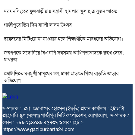
ময়মনসিংহের ফুলবাড়ীয়ায় সন্ত্রাসী হামলায় স্কুল ছাত্র সুজন আহত
গাজীপুরে তিন দিন ব্যাপী লালন উৎসব
ছাত্রদলের মিটিংয়ে না যাওয়ায় হলে শিক্ষার্থীকে মারধরের অভিযোগ।
জনগণকে সঙ্গে নিয়ে বিএনপি সবসময় আধিপত্যবাদকে রুখে দেবে:
ফখরুল
ভোট দিতে ঘরমুখী মানুষের ঢল, ঢাকা ছাড়তে গিয়ে বাড়তি ভাড়ার
অভিযোগ
সম্পাদক :- মো: জোবায়ের হোসেন (ইফতি) প্রধান কার্যালয় : ইটাহাটা
প্রাইমারি স্কুল (সংলগ্ন) গাজীপুর সিটি কর্পোরেশন, যোগাযোগ, সম্পাদক /
ফোন : +৮৮০১৪০৪৮৪৫৭৩৭ ওয়েবসাইট :-
https://www.gazipurbarta24.com