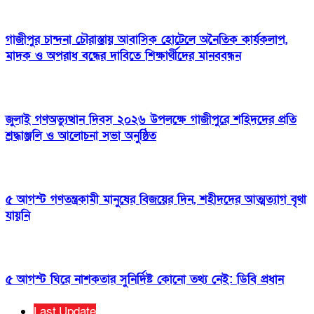
গাজীপুর চান্দনা চৌরাস্তায় আবাসিক হোটেলে অনৈতিক কার্যকলাপ,
মাদক ও অপরাধ বন্ধের দাবিতে শিক্ষার্থীদের মানববন্ধন
জুলাই গণঅভ্যুত্থান দিবস ২০২৬ উপলক্ষে গাজীপুরে শহিদদের প্রতি
শ্রদ্ধাঞ্জলি ও আলোচনা সভা অনুষ্ঠিত
৫ আগস্ট গণতন্ত্রকামী মানুষের বিজয়ের দিন, শহীদদের আত্মত্যাগ বৃথা
যায়নি
৫ আগস্ট ঘিরে নাশকতার সুনির্দিষ্ট কোনো তথ্য নেই: ডিবি প্রধান
Last Update