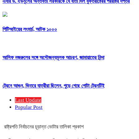
এবার ড. ইউনূসের অন্তর্বর্তী সরকারকে যে বার্তা দিল যুক্তরাষ্ট্রের পররাষ্ট্র দপ্তর
পিটিআইয়ের লংমার্চ, আটক ১০০০
আসিফ নজরুলের সঙ্গে অসৌজন্যমূলক আচরণ, জামায়াতের নিন্দা
ট্রেনে আগুন, ভিতরে যাত্রীরা ছিলেন, পুড়ে গেছে গোটা ট্রেনটিই
Last Update
Popular Post
রাষ্ট্রপতি নির্বাচনের চূড়ান্ত ভোটার তালিকা প্রকাশ