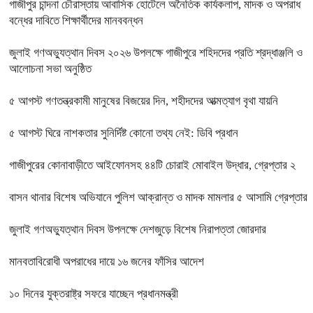
গাজীপুর চান্দনা চৌরাস্তায় আবাসিক হোটেলে অনৈতিক কার্যকলাপ, মাদক ও অপরাধ
বন্ধের দাবিতে শিক্ষার্থীদের মানববন্ধন
জুলাই গণঅভ্যুত্থান দিবস ২০২৬ উপলক্ষে গাজীপুরে শহিদদের প্রতি শ্রদ্ধাঞ্জলি ও
আলোচনা সভা অনুষ্ঠিত
৫ আগস্ট গণতন্ত্রকামী মানুষের বিজয়ের দিন, শহীদদের আত্মত্যাগ বৃথা যায়নি
৫ আগস্ট ঘিরে নাশকতার সুনির্দিষ্ট কোনো তথ্য নেই: ডিবি প্রধান
গাজীপুরের কোনাবাড়ীতে আইফোনসহ ৪৪টি চোরাই মোবাইল উদ্ধার, গ্রেপ্তার ২
বাসন থানার বিশেষ অভিযানে পুলিশ আক্রান্ত ও মাদক মামলার ৫ আসামি গ্রেপ্তার
জুলাই গণঅভ্যুত্থান দিবস উপলক্ষে দেশজুড়ে বিশেষ নিরাপত্তা জোরদার
মানবতাবিরোধী অপরাধের দায়ে ১৬ জনের ফাঁসির আদেশ
১০ দিনের যুক্তরাষ্ট্র সফরে যাচ্ছেন প্রধানমন্ত্রী