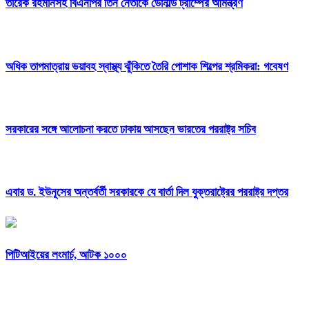
তারেক রহমানসহ বিএনপির তিন নেতাকে ডোনাল্ড ট্রাম্পের আমন্ত্রণ
অধিক তাপমাত্রায় ভয়াবহ স্বাস্থ্য ঝুঁকিতে তৈরি পোশাক শিল্পের শ্রমিকরা: গবেষণ
সরকারের সঙ্গে আলোচনা করতে ঢাকায় আসছেন ভারতের পররাষ্ট্র সচিব
এবার ড. ইউনূসের অন্তর্বর্তী সরকারকে যে বার্তা দিল যুক্তরাষ্ট্রের পররাষ্ট্র দপ্তর
পিটিআইয়ের লংমার্চ, আটক ১০০০