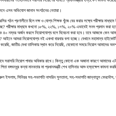
দধারীদের শর্তহীনভাবে সরাসরি নিয়োগের দাবিতে প্রধানমন্ত্রীর হস্তক্ষেপ কামনা করে
ম্মেলনে এসব অভিযোগ জানান সংগঠনের নেতারা।
গঠন প্রণালীতে ছিল দক্ষ ও যোগ্য শিক্ষক খুঁজে বের করার লক্ষ্যে পরীক্ষার মাধ্যমে উত
? পরীক্ষার মাধ্যমে কখনো ১৮%, ২২%, ১৭%, ২০% এভাবেই সনদ প্রদান করা হয়েছে
বং ৪০ নম্বর অর্জন করলে নিয়োগযোগ্য বলে বিবেচনা করা হবে। তবে আজকে কেন আমাদের
্ছে? আইনে আমরা নিয়োগযোগ্য নই একথা বারবার বলা হচ্ছে। যেখানে মহামান্য হাইকোর্
 করেছি, জাতীয় মেধা তালিকায় স্থান করে নিয়েছি, যেকোনো সময়ে নিয়োগ আমাদের অবশ্
ীনভাবে সরাসরি নিয়োগ পাবার অধিকার রাখে। কিন্তু কোনো এক অজানা কারণে আমাদের 
 বঙ্গবন্ধুর কন্যা মানবতার মা প্রধানমন্ত্রী শেখ হাসিনার আশু হস্তক্ষেপ কামনা কর
 কামরুল ইসলাম, সিনিয়র সহ-সভাপতি নাসরিন সুলতানা, সহ-সভাপতি জান্নাতুল ফেরদৌস,