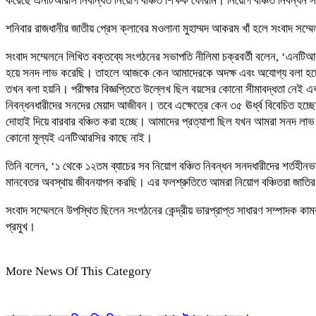
করেছে এনটিআরসি নিবন্ধিত নিয়োগ বঞ্চিত শিক্ষক ফোরাম। নিয়োগ বঞ্চিত নিবন্ধন সন
শনিবার রাজধানীর জাতীয় প্রেস ক্লাবের মওলানা মুহাম্মদ আকরম খাঁ হলে সংবাদ স
সংবাদ সম্মেলনে লিখিত বক্তব্যে সংগঠনের সভাপতি নীলিমা চক্রবর্তী বলেন, ‘এনটিআরসির 
হয়ে সনদ লাভ করেছি। তাহলে আজকে কেন আমাদেরকে অদক্ষ এবং অযোগ্য বলা হচ্ছে
তখন বলা হয়নি। পরীক্ষার বিজ্ঞপ্তিতে উল্লেখ ছিল বয়সের কোনো সীমাবদ্ধতা নেই এ
নিবন্ধনধারীদের সনদের মেয়াদ আজীবন। তবে এক্ষেত্রে কেন ৩৫ ঊর্ধ্ব বিবেচিত হচ
দোহাই দিয়ে বারবার বঞ্চিত করা হচ্ছে। আমাদের প্রত্যাশা ছিল যখন আমরা সনদ লাভ
কোনো মূল্যই এনটিআরসির কাছে নাই।
তিনি বলেন, ‘১ থেকে ১২তম ব্যাচের সব নিয়োগ বঞ্চিত নিবন্ধন সনদধারীদের শর্তহ
মানবেতর অবস্থায় জীবনযাপন করছি। এর ফলশ্রুতিতে আমরা নিয়োগ বঞ্চিতরা জাতির পিতা
সংবাদ সম্মেলনে উপস্থিত ছিলেন সংগঠনের কেন্দ্রীয় ভারপ্রাপ্ত সাধারণ সম্পাদক
প্রমুখ।
More News Of This Category