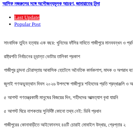
আসিফ নজরুলের সঙ্গে অসৌজন্যমূলক আচরণ, জামায়াতের নিন্দা
Last Update
Popular Post
সাংবাদিক তুহিন হত্যার এক বছর: খুনিদের ফাঁসির দাবিতে গাজীপুরে মানববন্ধন ও প্র
রাষ্ট্রপতি নির্বাচনের চূড়ান্ত ভোটার তালিকা প্রকাশ
গাজীপুর চান্দনা চৌরাস্তায় আবাসিক হোটেলে অনৈতিক কার্যকলাপ, মাদক ও অপরাধ বন্ধে
জুলাই গণঅভ্যুত্থান দিবস ২০২৬ উপলক্ষে গাজীপুরে শহিদদের প্রতি শ্রদ্ধাঞ্জলি ও 
৫ আগস্ট গণতন্ত্রকামী মানুষের বিজয়ের দিন, শহীদদের আত্মত্যাগ বৃথা যায়নি
৫ আগস্ট ঘিরে নাশকতার সুনির্দিষ্ট কোনো তথ্য নেই: ডিবি প্রধান
গাজীপুরের কোনাবাড়ীতে আইফোনসহ ৪৪টি চোরাই মোবাইল উদ্ধার, গ্রেপ্তার ২