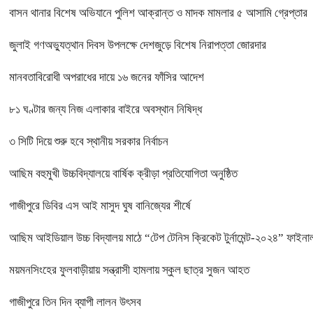
বাসন থানার বিশেষ অভিযানে পুলিশ আক্রান্ত ও মাদক মামলার ৫ আসামি গ্রেপ্তার
জুলাই গণঅভ্যুত্থান দিবস উপলক্ষে দেশজুড়ে বিশেষ নিরাপত্তা জোরদার
মানবতাবিরোধী অপরাধের দায়ে ১৬ জনের ফাঁসির আদেশ
৮১ ঘণ্টার জন্য নিজ এলাকার বাইরে অবস্থান নিষিদ্ধ
৩ সিটি দিয়ে শুরু হবে স্থানীয় সরকার নির্বাচন
আছিম বহুমুখী উচ্চবিদ্যালয়ে বার্ষিক ক্রীড়া প্রতিযোগিতা অনুষ্ঠিত
গাজীপুরে ডিবির এস আই মাসুদ ঘুষ বানিজ্যের শীর্ষে
আছিম আইডিয়াল উচ্চ বিদ্যালয় মাঠে “টেপ টেনিস ক্রিকেট টুর্নামেন্ট-২০২৪” ফাইনাল
ময়মনসিংহের ফুলবাড়ীয়ায় সন্ত্রাসী হামলায় স্কুল ছাত্র সুজন আহত
গাজীপুরে তিন দিন ব্যাপী লালন উৎসব