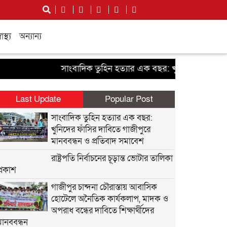
বাস্থ্য
অন্যান্য
সাংবাদিক তুহিন হত্যার এক বছর: খুনিদের ফাঁসির দাবিতে 
Last Update
Popular Post
সাংবাদিক তুহিন হত্যার এক বছর:
খুনিদের ফাঁসির দাবিতে গাজীপুরে
মানববন্ধন ও প্রতিবাদ সমাবেশ
রাষ্ট্রপতি নির্বাচনের চূড়ান্ত ভোটার তালিকা
প্রকাশ
গাজীপুর চান্দনা চৌরাস্তায় আবাসিক
হোটেলে অনৈতিক কার্যকলাপ, মাদক ও
অপরাধ বন্ধের দাবিতে শিক্ষার্থীদের
মানববন্ধন