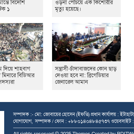
ান্তে বিদেশি
ওড়না পেঁচিয়ে এক কিশোরীর
আটক ১
মৃত্যু হয়েছে।
ম দিয়ে শাহবাগ
সন্ত্রাসী-চাঁদাবাজদের কোন ছাড়
 মিনারে বিডিআর
দেওয়া হবে না: ব্রিগেডিয়ার
সদস্যরা
জেনারেল আমান
সম্পাদক :- মো: জোবায়ের হোসেন (ইফতি) প্রধান কার্যালয় : ইটাহাটা প্
যোগাযোগ, সম্পাদক / ফোন : +৮৮০১৪০৪৮৪৫৭৩৭ ওয়েবসাইট :
All rights reserved © 2025 Themes Created by BDIT