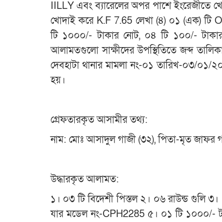
IILLY এবং ব্যারেলের অপর পাশে ইংরেজীতে খ
খোদাই করে K.F 7.65 লেখা (৪) ০১ (এক) 
টি ১০০০/- টাকার নোট, ০৪ টি ১০০/- টাকার
আলামতগুলো সাক্ষীদের উপস্থিতিতে জব্দ তালিকা
দেবহাটা থানার মামলা নং-০১ তারিখ-০৩/০১/২০২৫
হয়।
গ্রেফতারকৃত আসামীর তথ্য:
নাম: মোঃ আসাদুল গাজী (৩২), পিতা-মৃত জাফর গা
উদ্ধারকৃত আলামত:
১। ০৩ টি বিদেশী পিস্তল ২। ০৬ রাউন্ড গুলি 
যার মডেল নং-CPH2285 ৫। ০১ টি ১০০০/- টাক