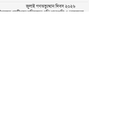
জুলাই গণঅভ্যুত্থান দিবস ২০২৬
উপলক্ষে গাজীপুরে শহিদদের প্রতি শ্রদ্ধাঞ্জলি ও আলোচনা
সভা অনুষ্ঠিত
৫ আগস্ট গণতন্ত্রকামী মানুষের বিজয়ের
দিন, শহীদদের আত্মত্যাগ বৃথা যায়নি
৫ আগস্ট ঘিরে নাশকতার সুনির্দিষ্ট
কোনো তথ্য নেই: ডিবি প্রধান
গাজীপুরের কোনাবাড়ীতে আইফোনসহ
৪৪টি চোরাই মোবাইল উদ্ধার, গ্রেপ্তার ২
বাসন থানার বিশেষ অভিযানে পুলিশ
আক্রান্ত ও মাদক মামলার ৫ আসামি
গ্রেপ্তার
জুলাই গণঅভ্যুত্থান দিবস উপলক্ষে
দেশজুড়ে বিশেষ নিরাপত্তা জোরদার