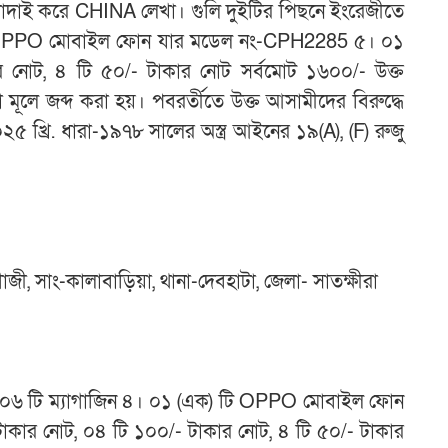
োদাই করে CHINA লেখা। গুলি দুইটির পিছনে ইংরেজীতে
টি OPPO মোবাইল ফোন যার মডেল নং-CPH2285 ৫। ০১
 নোট, ৪ টি ৫০/- টাকার নোট সর্বমোট ১৬০০/- উক্ত
 মূলে জব্দ করা হয়। পবরর্তীতে উক্ত আসামীদের বিরুদ্ধে
 খ্রি. ধারা-১৯৭৮ সালের অস্ত্র আইনের ১৯(A), (F) রুজু
জী, সাং-কালাবাড়িয়া, থানা-দেবহাটা, জেলা- সাতক্ষীরা
৩। ০৬ টি ম্যাগাজিন ৪। ০১ (এক) টি OPPO মোবাইল ফোন
ার নোট, ০৪ টি ১০০/- টাকার নোট, ৪ টি ৫০/- টাকার