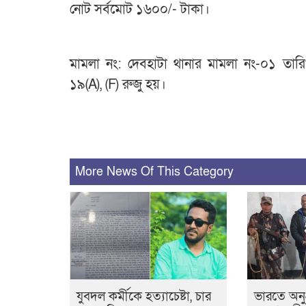
নোট সর্বমোট ১৬০০/- টাকা।
মামলা নং: দেবহাটা থানার মামলা নং-০১ তারি
১৯(A), (F) রুজু হয়।
More News Of This Category
যুবদল কর্মীকে হত্যাচেষ্টা, চার
ভারতে অনুপ্