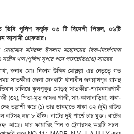
ে ডিবি পুলিশ কর্তৃক ০৩ টি বিদেশী পিস্তল, ০৬টি
জন আসামী গ্রেফতার।
ব মোহাম্মদ মনিরুল ইসলাম মহোদয়ের দিক-নির্দেশনায়
 সজীব খান (পুলিশ সুপার পদে পদোন্নতিপ্রাপ্ত) স্যারের
খা, জনাব মোঃ নিজাম উদ্দিন মোল্লল্লা এর নেতৃত্বে গত
 সাতক্ষীরা জেলা দেবহাটা থানাধীন জগন্নাথপুর গ্রামস্থ
যান চালিয়ে কুলপুকুর মোড়স্থ সাতক্ষীরা-শ্যামনগরগামী
জী (৩২), পিতা-মৃত জাফর গাজী, সাং-কালাবাড়িয়া, থানা-
 দেহ তল্লাশী করে (১) তার ডানহাতে থাকা ০২ (দুই) রাউন্ড
 বাটসহ লম্বা ৮ ইঞ্চি। বাটের দুই পার্শ্বে চাচ যুক্ত। বাটের
িহ্ন আছে। যার ফায়ারিং পিন ও ট্রেগারসহ অস্ত্রটি সচল।