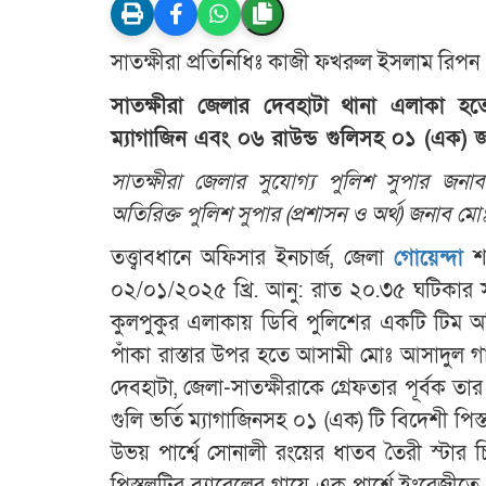
সাতক্ষীরা প্রতিনিধিঃ কাজী ফখরুল ইসলাম রিপন
সাতক্ষীরা জেলার দেবহাটা থানা এলাকা হত
ম্যাগাজিন এবং ০৬ রাউন্ড গুলিসহ ০১ (এক) 
সাতক্ষীরা জেলার সুযোগ্য পুলিশ সুপার জনা
অতিরিক্ত পুলিশ সুপার (প্রশাসন ও অর্থ) জনাব মোঃ
তত্ত্বাবধানে অফিসার ইনচার্জ, জেলা
গোয়েন্দা
শা
০২/০১/২০২৫ খ্রি. আনু: রাত ২০.৩৫ ঘটিকার সময়
কুলপুকুর এলাকায় ডিবি পুলিশের একটি টিম অভি
পাঁকা রাস্তার উপর হতে আসামী মোঃ আসাদুল গা
দেবহাটা, জেলা-সাতক্ষীরাকে গ্রেফতার পূর্বক তার
গুলি ভর্তি ম্যাগাজিনসহ ০১ (এক) টি বিদেশী পিস্তল
উভয় পার্শ্বে সোনালী রংয়ের ধাতব তৈরী স্টার চ