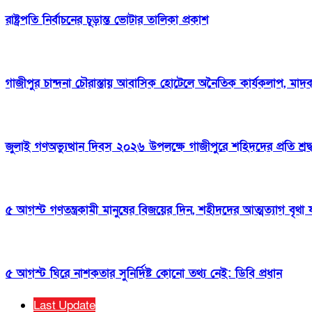
রাষ্ট্রপতি নির্বাচনের চূড়ান্ত ভোটার তালিকা প্রকাশ
গাজীপুর চান্দনা চৌরাস্তায় আবাসিক হোটেলে অনৈতিক কার্যকলাপ, মাদক 
জুলাই গণঅভ্যুত্থান দিবস ২০২৬ উপলক্ষে গাজীপুরে শহিদদের প্রতি শ্রদ্
৫ আগস্ট গণতন্ত্রকামী মানুষের বিজয়ের দিন, শহীদদের আত্মত্যাগ বৃথা 
৫ আগস্ট ঘিরে নাশকতার সুনির্দিষ্ট কোনো তথ্য নেই: ডিবি প্রধান
Last Update