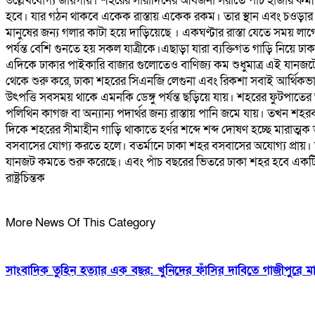
উল্লেখযোগ্য জায়গায়। শহরের সারাদিনের আবর্জনা সরাতে পাঁচ হাজার কর্ম
হবে। যার গঠন থাকবে একেক রাস্তায় একেক রকম। তার স্থান এবং চওড়ার উপ
মানুষের জন‍্য গলার কাটা হয়ে দাড়িয়েছে । একঘণ্টার রাস্তা যেতে সময় ল
পর্যন্ত বেশি গুনতে হয় সকল যাত্রীকে।এছাড়া যারা ব‍্যক্তিগত গাড়ি নিয়
এদিকে ঢাকার পাইকারি বাজার গুলোতেও বাণিজ্য কম শুধুমাত্র এই যানজটে
থেকে শুরু করে, ঢাকা শহরের সিএনজি লেগুনা এবং রিকশা সবাই আর্থিকভা
উৎপত্তি সবসময় থাকে এমনকি ডেঙ্গু পর্যন্ত ছড়িয়ে যায়। শহরের ফুটপাতের অ
পলিথিন কাগজ বা অন‍্যান‍্য পদার্থর জন‍্য রাস্তায় পানি জমে যায়। তখন শহরবা
দিকে শহরের সীমাহীন গাড়ি থাকাতে হর্ণর শব্দে শব্দ দোষণ হচ্ছে মারাত
বসবাসের যোগ্য করতে হলে। বতর্মানে ঢাকা শহর বসবাসের অযোগ্য প্রায়
যানজট কমতে শুরু করেছে। এবং পাঁচ বছরের ভিতরে ঢাকা শহর হবে একটি 
রাষ্ট্রচিন্তক
More News Of This Category
সাংবাদিক তুহিন হত্যার এক বছর: খুনিদের ফাঁসির দাবিতে গাজীপুরে ম