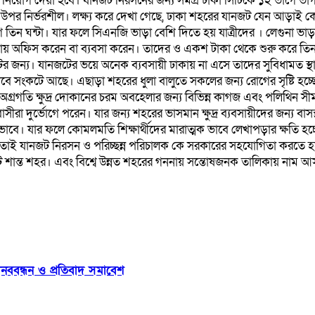
ী নিয়োগ দেয়া হবে। যানজট নিরসনের জন‍্য সমগ্র ঢাকা সিটিকে ১২ ভাগে ভাগ
র নির্ভরশীল। লক্ষ্য করে দেখা গেছে, ঢাকা শহরের যানজট যেন আড়াই কোটি
াগে তিন ঘন্টা। যার ফলে সিএনজি ভাড়া বেশি দিতে হয় যাত্রীদের । লেগুনা
ে ঢাকায় অফিস করেন বা ব‍্যবসা করেন। তাদের ও একশ টাকা থেকে শুরু করে ত
র জন‍্য। যানজটের ভয়ে অনেক ব‍্যবসায়ী ঢাকায় না এসে তাদের সুবিধামত স
বে সংকটে আছে। এছাড়া শহরের ধুলা বালুতে সকলের জন্য রোগের সৃষ্টি হচ্
গ্রগতি ক্ষুদ্র দোকানের চরম অবহেলার জন‍্য বিভিন্ন কাগজ এবং পলিথিন সীম
সীরা দুর্ভোগে পরেন। যার জন‍্য শহরের ভাসমান ক্ষুদ্র ব‍্যবসায়ীদের জন‍্য বাস
্মক ভাবে। যার ফলে কোমলমতি শিক্ষার্থীদের মারাত্মক ভাবে লেখাপড়ার ক
। তাই যানজট নিরসন ও পরিচ্ছন্ন পরিচালক কে সরকারের সহযোগিতা করতে 
শান্ত শহর। এবং বিশ্বে উন্নত শহরের গননায় সন্তোষজনক তালিকায় নাম আ
ানববন্ধন ও প্রতিবাদ সমাবেশ