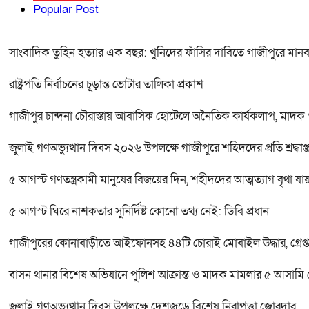
Popular Post
সাংবাদিক তুহিন হত্যার এক বছর: খুনিদের ফাঁসির দাবিতে গাজীপুরে মানব
রাষ্ট্রপতি নির্বাচনের চূড়ান্ত ভোটার তালিকা প্রকাশ
গাজীপুর চান্দনা চৌরাস্তায় আবাসিক হোটেলে অনৈতিক কার্যকলাপ, মাদক ও 
জুলাই গণঅভ্যুত্থান দিবস ২০২৬ উপলক্ষে গাজীপুরে শহিদদের প্রতি শ্রদ্ধা
৫ আগস্ট গণতন্ত্রকামী মানুষের বিজয়ের দিন, শহীদদের আত্মত্যাগ বৃথা যা
৫ আগস্ট ঘিরে নাশকতার সুনির্দিষ্ট কোনো তথ্য নেই: ডিবি প্রধান
গাজীপুরের কোনাবাড়ীতে আইফোনসহ ৪৪টি চোরাই মোবাইল উদ্ধার, গ্রেপ্ত
বাসন থানার বিশেষ অভিযানে পুলিশ আক্রান্ত ও মাদক মামলার ৫ আসামি গ্র
জুলাই গণঅভ্যুত্থান দিবস উপলক্ষে দেশজুড়ে বিশেষ নিরাপত্তা জোরদার