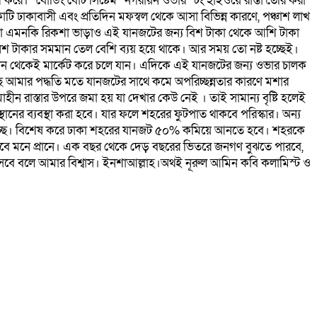
 করে। “বোডিং বোট সিষ্টেম” নগরায়ন ওভার স্টং হাইওয়ে রাস্তা তৈরি করা
 ঢাকাবাসী এবং প্রতিদিন মফস্বল থেকে আসা বিভিন্ন কারণে, পঞ্চাশ লাখ
 ভাড়া এমনকি রিকশা ভাড়াও এই যানজটের জন‍্য বিশ টাকা থেকে আশি টাকা
িনশ টাকার সমমান তেল বেশি ব‍্যয় হয়ে থাকে। আর সময় তো নষ্ট হচ্ছেই।
্থান থেকেই মার্কেট করে চলে যান। এদিকে এই যানজটের জন‍্য ওভার চালক
ছে আমার পদ্ধতি মতে যানজটের সাথে কমে অপরিচ্ছন্নতার কারণে মশার
াহীন রাস্তার উপরে জমা হয় যা দেখার কেউ নেই । তাই সামান্য বৃষ্টি হলেই
স্থানের ব‍্যবস্থা করা হবে। যার ফলে শহরের ফুটপাত থাকবে পরিস্কার। অন‍্য‍
্ষতি হচ্ছে। বিশেষ করে ঢাকা শহরের যানজট ৫০% কমিয়ে আনতে হবে। শহরকে
হবে মনে প্রানে। এক বছর থেকে দেড় বছরের ভিতরে জনগণ বুঝতে পারবে,
সবে বলে আমার বিশ্বাস। ইনশাআল্লাহ।অথই নূরুল আমিন কবি কলামিস্ট ও