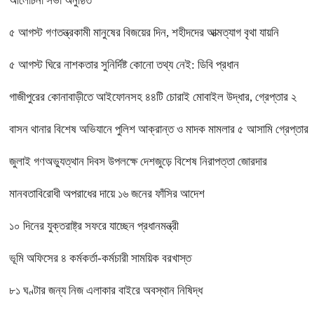
আলোচনা সভা অনুষ্ঠিত
৫ আগস্ট গণতন্ত্রকামী মানুষের বিজয়ের দিন, শহীদদের আত্মত্যাগ বৃথা যায়নি
৫ আগস্ট ঘিরে নাশকতার সুনির্দিষ্ট কোনো তথ্য নেই: ডিবি প্রধান
গাজীপুরের কোনাবাড়ীতে আইফোনসহ ৪৪টি চোরাই মোবাইল উদ্ধার, গ্রেপ্তার ২
বাসন থানার বিশেষ অভিযানে পুলিশ আক্রান্ত ও মাদক মামলার ৫ আসামি গ্রেপ্তার
জুলাই গণঅভ্যুত্থান দিবস উপলক্ষে দেশজুড়ে বিশেষ নিরাপত্তা জোরদার
মানবতাবিরোধী অপরাধের দায়ে ১৬ জনের ফাঁসির আদেশ
১০ দিনের যুক্তরাষ্ট্র সফরে যাচ্ছেন প্রধানমন্ত্রী
ভূমি অফিসের ৪ কর্মকর্তা-কর্মচারী সাময়িক বরখাস্ত
৮১ ঘণ্টার জন্য নিজ এলাকার বাইরে অবস্থান নিষিদ্ধ