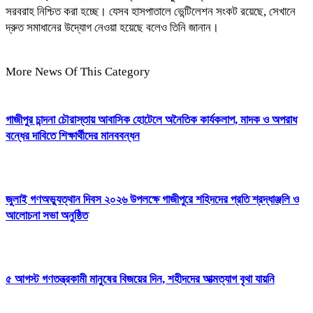
সরবরাহ নিশ্চিত করা হচ্ছে। যেসব হাসপাতালে ভেন্টিলেশন সংকট রয়েছে, সেখানে
দ্রুত সমাধানের উদ্যোগ নেওয়া হয়েছে বলেও তিনি জানান।
More News Of This Category
গাজীপুর চান্দনা চৌরাস্তায় আবাসিক হোটেলে অনৈতিক কার্যকলাপ, মাদক ও অপরাধ
বন্ধের দাবিতে শিক্ষার্থীদের মানববন্ধন
জুলাই গণঅভ্যুত্থান দিবস ২০২৬ উপলক্ষে গাজীপুরে শহিদদের প্রতি শ্রদ্ধাঞ্জলি ও
আলোচনা সভা অনুষ্ঠিত
৫ আগস্ট গণতন্ত্রকামী মানুষের বিজয়ের দিন, শহীদদের আত্মত্যাগ বৃথা যায়নি