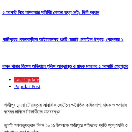
৫ আগস্ট ঘিরে নাশকতার সুনির্দিষ্ট কোনো তথ্য নেই: ডিবি প্রধান
গাজীপুরের কোনাবাড়ীতে আইফোনসহ ৪৪টি চোরাই মোবাইল উদ্ধার, গ্রেপ্তার ২
বাসন থানার বিশেষ অভিযানে পুলিশ আক্রান্ত ও মাদক মামলার ৫ আসামি গ্রেপ্তার
Last Update
Popular Post
গাজীপুর চান্দনা চৌরাস্তায় আবাসিক হোটেলে অনৈতিক কার্যকলাপ, মাদক ও অপরাধ
বন্ধের দাবিতে শিক্ষার্থীদের মানববন্ধন
জুলাই গণঅভ্যুত্থান দিবস ২০২৬ উপলক্ষে গাজীপুরে শহিদদের প্রতি শ্রদ্ধাঞ্জলি ও