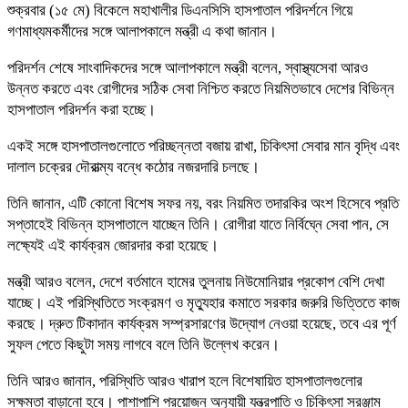
শুক্রবার (১৫ মে) বিকেলে মহাখালীর ডিএনসিসি হাসপাতাল পরিদর্শনে গিয়ে
গণমাধ্যমকর্মীদের সঙ্গে আলাপকালে মন্ত্রী এ কথা জানান।
পরিদর্শন শেষে সাংবাদিকদের সঙ্গে আলাপকালে মন্ত্রী বলেন, স্বাস্থ্যসেবা আরও
উন্নত করতে এবং রোগীদের সঠিক সেবা নিশ্চিত করতে নিয়মিতভাবে দেশের বিভিন্ন
হাসপাতাল পরিদর্শন করা হচ্ছে।
একই সঙ্গে হাসপাতালগুলোতে পরিচ্ছন্নতা বজায় রাখা, চিকিৎসা সেবার মান বৃদ্ধি এবং
দালাল চক্রের দৌরাত্ম্য বন্ধে কঠোর নজরদারি চলছে।
তিনি জানান, এটি কোনো বিশেষ সফর নয়, বরং নিয়মিত তদারকির অংশ হিসেবে প্রতি
সপ্তাহেই বিভিন্ন হাসপাতালে যাচ্ছেন তিনি। রোগীরা যাতে নির্বিঘ্নে সেবা পান, সে
লক্ষ্যেই এই কার্যক্রম জোরদার করা হয়েছে।
মন্ত্রী আরও বলেন, দেশে বর্তমানে হামের তুলনায় নিউমোনিয়ার প্রকোপ বেশি দেখা
যাচ্ছে। এই পরিস্থিতিতে সংক্রমণ ও মৃত্যুহার কমাতে সরকার জরুরি ভিত্তিতে কাজ
করছে। দ্রুত টিকাদান কার্যক্রম সম্প্রসারণের উদ্যোগ নেওয়া হয়েছে, তবে এর পূর্ণ
সুফল পেতে কিছুটা সময় লাগবে বলে তিনি উল্লেখ করেন।
তিনি আরও জানান, পরিস্থিতি আরও খারাপ হলে বিশেষায়িত হাসপাতালগুলোর
সক্ষমতা বাড়ানো হবে। পাশাপাশি প্রয়োজন অনুযায়ী যন্ত্রপাতি ও চিকিৎসা সরঞ্জাম