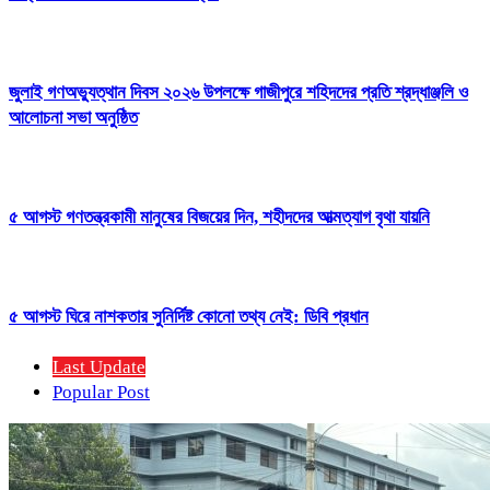
জুলাই গণঅভ্যুত্থান দিবস ২০২৬ উপলক্ষে গাজীপুরে শহিদদের প্রতি শ্রদ্ধাঞ্জলি ও
আলোচনা সভা অনুষ্ঠিত
৫ আগস্ট গণতন্ত্রকামী মানুষের বিজয়ের দিন, শহীদদের আত্মত্যাগ বৃথা যায়নি
৫ আগস্ট ঘিরে নাশকতার সুনির্দিষ্ট কোনো তথ্য নেই: ডিবি প্রধান
Last Update
Popular Post