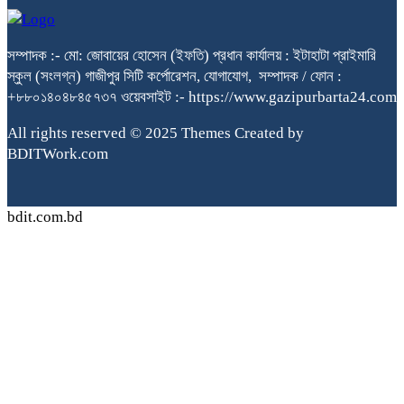
সম্পাদক :- মো: জোবায়ের হোসেন (ইফতি) প্রধান কার্যালয় : ইটাহাটা প্রাইমারি
স্কুল (সংলগ্ন) গাজীপুর সিটি কর্পোরেশন, যোগাযোগ, সম্পাদক / ফোন :
+৮৮০১৪০৪৮৪৫৭৩৭ ওয়েবসাইট :- https://www.gazipurbarta24.com
All rights reserved © 2025 Themes Created by
BDITWork.com
bdit.com.bd