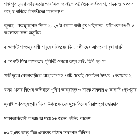
গাজীপুর চান্দনা চৌরাস্তায় আবাসিক হোটেলে অনৈতিক কার্যকলাপ, মাদক ও অপরাধ
বন্ধের দাবিতে শিক্ষার্থীদের মানববন্ধন
জুলাই গণঅভ্যুত্থান দিবস ২০২৬ উপলক্ষে গাজীপুরে শহিদদের প্রতি শ্রদ্ধাঞ্জলি ও
আলোচনা সভা অনুষ্ঠিত
৫ আগস্ট গণতন্ত্রকামী মানুষের বিজয়ের দিন, শহীদদের আত্মত্যাগ বৃথা যায়নি
৫ আগস্ট ঘিরে নাশকতার সুনির্দিষ্ট কোনো তথ্য নেই: ডিবি প্রধান
গাজীপুরের কোনাবাড়ীতে আইফোনসহ ৪৪টি চোরাই মোবাইল উদ্ধার, গ্রেপ্তার ২
বাসন থানার বিশেষ অভিযানে পুলিশ আক্রান্ত ও মাদক মামলার ৫ আসামি গ্রেপ্তার
জুলাই গণঅভ্যুত্থান দিবস উপলক্ষে দেশজুড়ে বিশেষ নিরাপত্তা জোরদার
মানবতাবিরোধী অপরাধের দায়ে ১৬ জনের ফাঁসির আদেশ
৮১ ঘণ্টার জন্য নিজ এলাকার বাইরে অবস্থান নিষিদ্ধ