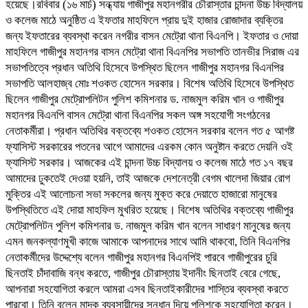
হয়েছে।রবিবার (১৬ মার্চ) সন্ধ্যায় গাজীপুর মহানগরীর চৌরাস্তার চান্দনা উচ্চ বিদ্যালয়
ও কলেজ মাঠে অনুষ্ঠিত এ ইফতার মাহফিলে প্রায় দুই হাজার রোজাদার ব্যক্তির
জন্য ইফতারের ব্যবস্থা করেন নগরীর বাসন মেট্রো থানা বিএনপি। ইফতার ও দোয়া
মাহফিলে গাজীপুর মহানগর বাসন মেট্রো থানা বিএনপির সভাপতি তানভীর সিরাজ এর
সভাপতিত্বে প্রধান অতিথি হিসেবে উপস্থিত ছিলেন গাজীপুর মহানগর বিএনপির
সভাপতি আলহাজ্ব মোঃ শওকত হোসেন সরকার। বিশেষ অতিথি হিসেবে উপস্থিত
ছিলেন গাজীপুর মেট্রোপলিটন পুলিশ কমিশনার ড. নাজমুল করিম খান ও গাজীপুর
মহানগর বিএনপি বাসন মেট্রো থানা বিএনপির সকল অঙ্গ সহযোগী সংগঠনের
নেতাকর্মীরা। প্রধান অতিথির বক্তব্যে শওকত হোসেন সরকার বলেন গত ৫ আগষ্ট
ফ্যাসিস্ট সরকারের পতনের আগে আমাদের এরকম কোন অনুষ্টান করতে দেয়নি ওই
ফ্যাসিস্ট সরকার। আজকের এই চান্দনা উচ্চ বিদ্যালয় ও কলেজ মাঠে গত ১৭ বছর
আমাদের ঢুকতেই দেওয়া হয়নি, তাই আজকে দেশনেত্রী বেগম খালেদা জিয়ার রোগ
মুক্তির এই আলোচনা সভা সকলের জন্য মুক্ত করে দেয়াতে হাজারো মানুষের
উপস্থিতিতে এই দোয়া মাহফিল মুখরিত হয়েছে। বিশেষ অতিথির বক্তব্যে গাজীপুর
মেট্রোপলিটন পুলিশ কমিশনার ড. নাজমুল করিম খান বলেন সাধারণ মানুষের জন্য
এমন জনকল্যাণমুখী কাজে আমাকে আপনাদের সাথে আমি থাকবো, তিনি বিএনপির
নেতাকর্মীদের উদ্দেশ্যে বলেন গাজীপুর মহানগর বিএনপিই পারবে গাজীপুরের চুরি
ছিনতাই চাঁদাবাজি বন্ধ করতে, গাজীপুর চৌরাস্তায় ইদানীং ছিনতাই বেরে গেছে,
আপনারা সহযোগিতা করলে আমরা এসব ছিনতাইকারীদের শাস্তির ব্যবস্থা করতে
পারবো। তিনি বলেন মাদক ব্যবসায়ীদের সন্ধান দিয়ে পুলিশকে সহযোগিতা করেন।