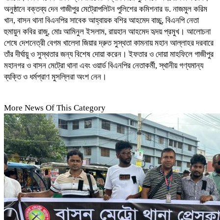
অনুষ্ঠানে বক্তব্য দেন গাজীপুর মেট্রোপলিটন পুলিশের কমিশনার ড. নাজমুল করিম
খান, বাসন থানা বিএনপির সাবেক আহ্বায়ক বশির আহমেদ বাচ্চু, বিএনপি নেতা
হুমায়ুন কবির রাজু, মোঃ আমিনুল ইসলাম, রায়হান আহমেদ হৃদয় প্রমুখ। আলোচনা
শেষে দেশনেত্রী বেগম খালেদা জিয়ার দ্রুত সুস্থতা কামনায় মহান আল্লাহর দরবারে
তাঁর দীর্ঘায়ু ও সুস্থতার জন্য বিশেষ দোয়া করেন। ইফতার ও দোয়া মাহফিলে গাজীপুর
মহানগর ও বাসন মেট্রো থানা এবং ওয়ার্ড বিএনপির নেতাকর্মী, স্থানীয় গণ্যমান্য
ব্যক্তি ও ধর্মপ্রাণ মুসল্লিরা অংশ নেন।
More News Of This Category