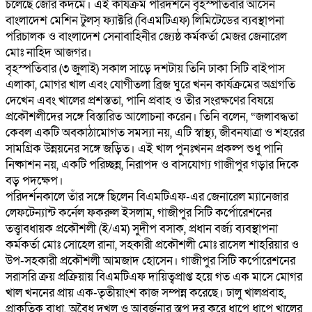
চলেছে জোর কদমে। এই কার্যক্রম পরিদর্শনে বৃহস্পতিবার আসেন
বাংলাদেশ মেশিন টুলস্ ফ্যাক্টরি (বিএমটিএফ) লিমিটেডের ব্যবস্থাপনা
পরিচালক ও বাংলাদেশ সেনাবাহিনীর জ্যেষ্ঠ কর্মকর্তা মেজর জেনারেল
মোঃ নাহিদ আজগর।
‎‎বৃহস্পতিবার (৩ জুলাই) সকাল সাড়ে দশটায় তিনি ঢাকা সিটি বাইপাস
এলাকা, মোগর খাল এবং যোগীতলা ব্রিজ ঘুরে খনন কার্যক্রমের অগ্রগতি
দেখেন এবং খালের প্রশস্ততা, পানি প্রবাহ ও তীর সংরক্ষণের বিষয়ে
প্রকৌশলীদের সঙ্গে বিস্তারিত আলোচনা করেন। তিনি বলেন, “জলাবদ্ধতা
কেবল একটি অবকাঠামোগত সমস্যা নয়, এটি স্বাস্থ্য, জীবনযাত্রা ও শহরের
সামগ্রিক উন্নয়নের সঙ্গে জড়িত। এই খাল পুনঃখনন প্রকল্প শুধু পানি
নিষ্কাশন নয়, একটি পরিচ্ছন্ন, নিরাপদ ও বাসযোগ্য গাজীপুর গড়ার দিকে
বড় পদক্ষেপ।
‎পরিদর্শনকালে তাঁর সঙ্গে ছিলেন বিএমটিএফ-এর জেনারেল ম্যানেজার
লেফটেন্যান্ট কর্নেল ফকরুল ইসলাম, গাজীপুর সিটি কর্পোরেশনের
তত্ত্বাবধায়ক প্রকৌশলী (ই/এম) সুদীপ বসাক, প্রধান বর্জ্য ব্যবস্থাপনা
কর্মকর্তা মোঃ সোহেল রানা, সহকারী প্রকৌশলী মোঃ রাসেল শাহরিয়ার ও
উপ-সহকারী প্রকৌশলী আমজাদ হোসেন। ‎গাজীপুর সিটি কর্পোরেশনের
সরাসরি ক্রয় প্রক্রিয়ায় বিএমটিএফ দায়িত্বপ্রাপ্ত হয়ে গত এক মাসে মোগর
খাল খননের প্রায় এক-তৃতীয়াংশ কাজ সম্পন্ন করেছে। ঢালু খালপ্রবাহ,
প্রাকৃতিক বাধা, অবৈধ দখল ও আবর্জনার স্তূপ দূর করে ধাপে ধাপে খালের