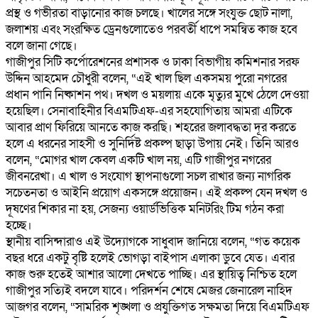
প্রস্থ ও গভীরতা বাড়ানোর কাজ চলছে। খালের সঙ্গে সংযুক্ত ছোট নালা,
জলাশয় এবং সংরক্ষিত ড্রেনগুলোতেও পরবর্তী ধাপে সমন্বিত কাজ হবে
বলে জানা গেছে।
‎গাজীপুর সিটি কর্পোরেশনের প্রশাসক ও ঢাকা বিভাগীয় কমিশনার সরফ
উদ্দিন আহমেদ চৌধুরী বলেন, “এই খাল ছিল একসময় পুরো নগরের
প্রধান পানি নিষ্কাশন পথ। দখল ও ময়লায় একে মৃত্যুর মুখে ঠেলে দেওয়া
হয়েছিল। সেনাবাহিনীর বিএমটিএফ-এর সহযোগিতায় আমরা এটিকে
আবার প্রাণ ফিরিয়ে আনতে কাজ করছি। শহরের জলাবদ্ধতা দূর করতে
হলে এ ধরনের সাহসী ও সুনির্দিষ্ট প্রকল্প ছাড়া উপায় নেই। তিনি আরও
বলেন, “মোগর খাল কেবল একটি খাল নয়, এটি গাজীপুর নগরের
জীবনরেখা। এ খাল ও সংযোগ স্থাপনাগুলো সচল রাখার জন্য নাগরিক
সচেতনতা ও আইনি প্রয়োগ একসঙ্গে প্রয়োজন। এই প্রকল্প যেন দখল ও
দূষণের শিকার না হয়, সেজন্য ওয়ার্ডভিত্তিক মনিটরিং টিম গঠন করা
হচ্ছে।
‎স্থানীয় বাসিন্দারাও এই উদ্যোগকে সাধুবাদ জানিয়ে বলেন, “গত কয়েক
বছর ধরে একটু বৃষ্টি হলেই ভোগড়া বাইপাস এলাকা ডুবে যেত। এবার
কাজ শুরু হতেই আশার আলো দেখতে পাচ্ছি। এর স্থায়িত্ব নিশ্চিত হলে
গাজীপুর সত্যিই বদলে যাবে। পরিদর্শন শেষে মেজর জেনারেল নাহিদ
আজগর বলেন, “সামরিক শৃঙ্খলা ও প্রযুক্তিগত সক্ষমতা দিয়ে বিএমটিএফ