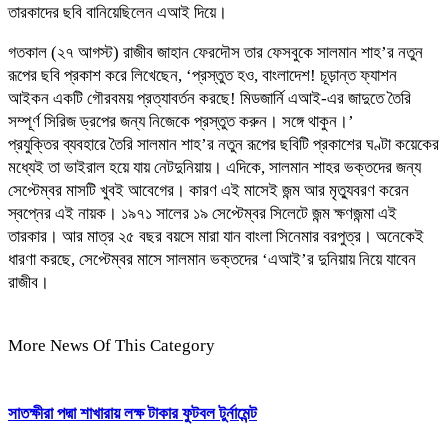
তারকাদের ছবি বানিয়েছিলেন এআই দিয়ে।
গতকাল (২৭ আগস্ট) রাজীব জাহান ফেরদৌস তার ফেসবুকে সালমান শাহ’র নতুন
রূপের ছবি প্রকাশ করে লিখেছেন, ‘প্রস্তুত হও, বাংলাদেশ! চূড়ান্ত ফ্যাশন
আইকন একটি গৌরবময় প্রত্যাবর্তন করছে! মিডজার্নি এআই-এর জাদুতে তৈরি
সম্পূর্ণ সিরিজ ড্রপের জন্য নিজেকে প্রস্তুত করুন। সঙ্গে থাকুন।’
প্রযুক্তির ব্যবহারে তৈরি সালমান শাহ’র নতুন রূপের ছবিটি প্রকাশের ঘণ্টা কয়েকের
মধ্যেই তা ভাইরাল হয়ে যায় নেটদুনিয়ায়। এদিকে, সালমান শাহর ভক্তদের জন্য
সেপ্টেম্বর মাসটি খুবই আবেগের। কারণ এই মাসেই জন্ম আর মৃত্যুবরণ করেন
স্বপ্নের এই নায়ক। ১৯৭১ সালের ১৯ সেপ্টেম্বর সিলেটে জন্ম ক্ষণজন্মা এই
তারকার। আর মাত্র ২৫ বছর বয়সে মারা যান বাংলা সিনেমার বরপুত্র। অনেকেই
ধারণা করছে, সেপ্টেম্বর মাসে সালমান ভক্তদের ‘এআই’র দুনিয়ায় নিয়ে যাবেন
রাজীব।
More News Of This Category
সাতক্ষীরা পদ্মা শাখারায় লক্ষ টাকার ফুটবল টুর্নামেন্ট