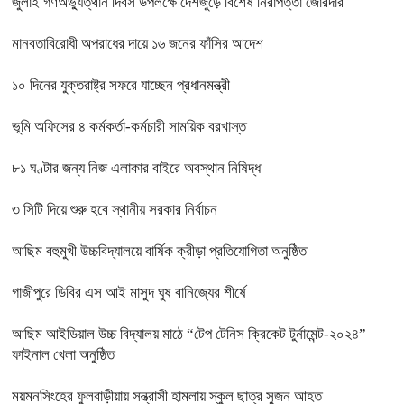
জুলাই গণঅভ্যুত্থান দিবস উপলক্ষে দেশজুড়ে বিশেষ নিরাপত্তা জোরদার
মানবতাবিরোধী অপরাধের দায়ে ১৬ জনের ফাঁসির আদেশ
১০ দিনের যুক্তরাষ্ট্র সফরে যাচ্ছেন প্রধানমন্ত্রী
ভূমি অফিসের ৪ কর্মকর্তা-কর্মচারী সাময়িক বরখাস্ত
৮১ ঘণ্টার জন্য নিজ এলাকার বাইরে অবস্থান নিষিদ্ধ
৩ সিটি দিয়ে শুরু হবে স্থানীয় সরকার নির্বাচন
আছিম বহুমুখী উচ্চবিদ্যালয়ে বার্ষিক ক্রীড়া প্রতিযোগিতা অনুষ্ঠিত
গাজীপুরে ডিবির এস আই মাসুদ ঘুষ বানিজ্যের শীর্ষে
আছিম আইডিয়াল উচ্চ বিদ্যালয় মাঠে “টেপ টেনিস ক্রিকেট টুর্নামেন্ট-২০২৪”
ফাইনাল খেলা অনুষ্ঠিত
ময়মনসিংহের ফুলবাড়ীয়ায় সন্ত্রাসী হামলায় স্কুল ছাত্র সুজন আহত