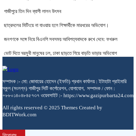
গাজীপুরে তিন দিন ব্যাপী লালন উৎসব
ছাত্রদলের মিটিংয়ে না যাওয়ায় হলে শিক্ষার্থীকে মারধরের অভিযোগ।
জনগণকে সঙ্গে নিয়ে বিএনপি সবসময় আধিপত্যবাদকে রুখে দেবে: ফখরুল
ভোট দিতে ঘরমুখী মানুষের ঢল, ঢাকা ছাড়তে গিয়ে বাড়তি ভাড়ার অভিযোগ
সম্পাদক :- মো: জোবায়ের হোসেন (ইফতি) প্রধান কার্যালয় : ইটাহাটা প্রাইমারি
স্কুল (সংলগ্ন) গাজীপুর সিটি কর্পোরেশন, যোগাযোগ, সম্পাদক / ফোন :
+৮৮০১৪০৪৮৪৫৭৩৭ ওয়েবসাইট :- https://www.gazipurbarta24.com
All rights reserved © 2025 Themes Created by
BDITWork.com
শিরোনাম
bdit.com.bd