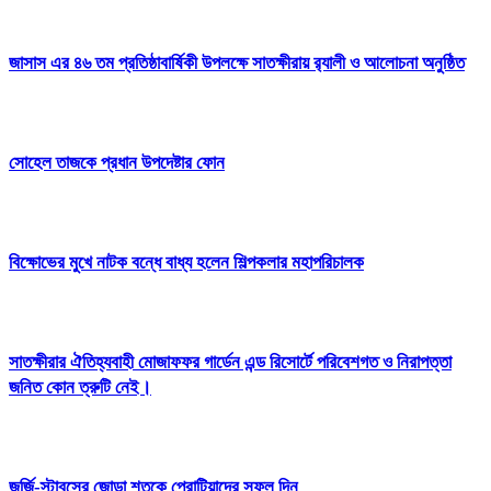
জাসাস এর ৪৬ তম প্রতিষ্ঠাবার্ষিকী উপলক্ষে সাতক্ষীরায় র‍্যালী ও আলোচনা অনুষ্ঠিত
সোহেল তাজকে প্রধান উপদেষ্টার ফোন
বিক্ষোভের মুখে নাটক বন্ধে বাধ্য হলেন শিল্পকলার মহাপরিচালক
সাতক্ষীরার ঐতিহ্যবাহী মোজাফফর গার্ডেন এন্ড রিসোর্টে পরিবেশগত ও নিরাপত্তা
জনিত কোন ত্রুটি নেই।
জর্জি-স্টাবসের জোড়া শতকে প্রোটিয়াদের সফল দিন