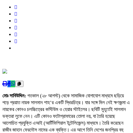
মোঃ সাবিউদ্দিন:
গতকাল (২৮ আগস্ট) থেকে সামাজিক যোগাযোগ মাধ্যমে ছড়িয়ে
পড়ে প্রয়াত নায়ক সালমান শাহ’র একটি স্থিরচিত্র। যার সঙ্গে মিল নেই ক্ষণজন্মা এ
নায়কের কোনও চলচ্চিত্রের কস্টিউম ও হেয়ার স্টাইলের। ছবিটি মুহূর্তেই সালমান
ভক্তরা লুফে নেন। এটি কোনও ফটোগ্রাফারের তোলা নয়, যা তৈরি হয়েছে
আলোচিত প্রযুক্তি এআই (আর্টিফিশিয়াল ইন্টেলিজেন্স) মাধ্যমে। তৈরি করেছেন
রাজীব জাহান ফেরদৌস নামের এক ব্যক্তি। এর আগে তিনি দেশের জনপ্রিয় বহু