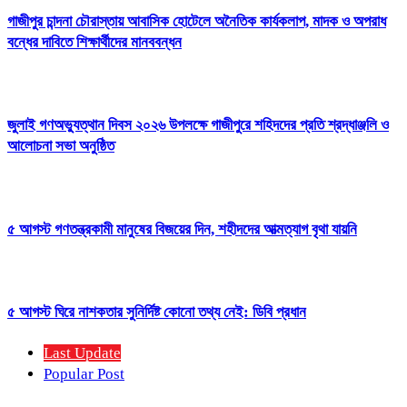
গাজীপুর চান্দনা চৌরাস্তায় আবাসিক হোটেলে অনৈতিক কার্যকলাপ, মাদক ও অপরাধ
বন্ধের দাবিতে শিক্ষার্থীদের মানববন্ধন
জুলাই গণঅভ্যুত্থান দিবস ২০২৬ উপলক্ষে গাজীপুরে শহিদদের প্রতি শ্রদ্ধাঞ্জলি ও
আলোচনা সভা অনুষ্ঠিত
৫ আগস্ট গণতন্ত্রকামী মানুষের বিজয়ের দিন, শহীদদের আত্মত্যাগ বৃথা যায়নি
৫ আগস্ট ঘিরে নাশকতার সুনির্দিষ্ট কোনো তথ্য নেই: ডিবি প্রধান
Last Update
Popular Post