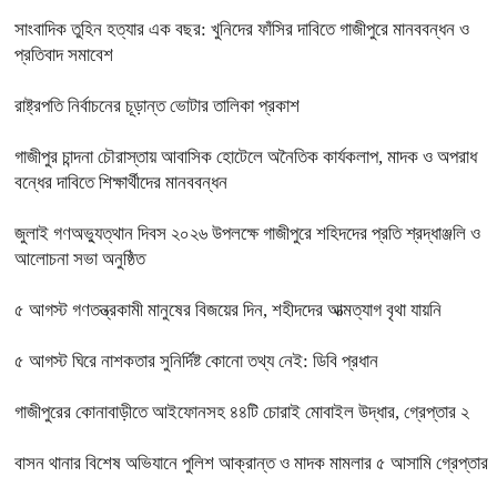
সাংবাদিক তুহিন হত্যার এক বছর: খুনিদের ফাঁসির দাবিতে গাজীপুরে মানববন্ধন ও
প্রতিবাদ সমাবেশ
রাষ্ট্রপতি নির্বাচনের চূড়ান্ত ভোটার তালিকা প্রকাশ
গাজীপুর চান্দনা চৌরাস্তায় আবাসিক হোটেলে অনৈতিক কার্যকলাপ, মাদক ও অপরাধ
বন্ধের দাবিতে শিক্ষার্থীদের মানববন্ধন
জুলাই গণঅভ্যুত্থান দিবস ২০২৬ উপলক্ষে গাজীপুরে শহিদদের প্রতি শ্রদ্ধাঞ্জলি ও
আলোচনা সভা অনুষ্ঠিত
৫ আগস্ট গণতন্ত্রকামী মানুষের বিজয়ের দিন, শহীদদের আত্মত্যাগ বৃথা যায়নি
৫ আগস্ট ঘিরে নাশকতার সুনির্দিষ্ট কোনো তথ্য নেই: ডিবি প্রধান
গাজীপুরের কোনাবাড়ীতে আইফোনসহ ৪৪টি চোরাই মোবাইল উদ্ধার, গ্রেপ্তার ২
বাসন থানার বিশেষ অভিযানে পুলিশ আক্রান্ত ও মাদক মামলার ৫ আসামি গ্রেপ্তার