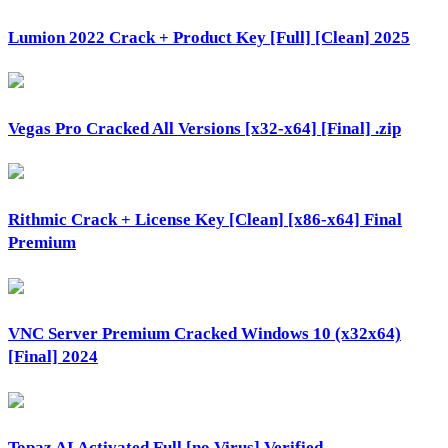
Lumion 2022 Crack + Product Key [Full] [Clean] 2025
Vegas Pro Cracked All Versions [x32-x64] [Final] .zip
Rithmic Crack + License Key [Clean] [x86-x64] Final
Premium
VNC Server Premium Cracked Windows 10 (x32x64)
[Final] 2024
Topaz AI Activated Full [no Virus] Verified