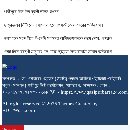
গাজীপুরে তিন দিন ব্যাপী লালন উৎসব
ছাত্রদলের মিটিংয়ে না যাওয়ায় হলে শিক্ষার্থীকে মারধরের অভিযোগ।
জনগণকে সঙ্গে নিয়ে বিএনপি সবসময় আধিপত্যবাদকে রুখে দেবে: ফখরুল
ভোট দিতে ঘরমুখী মানুষের ঢল, ঢাকা ছাড়তে গিয়ে বাড়তি ভাড়ার অভিযোগ
সম্পাদক :- মো: জোবায়ের হোসেন (ইফতি) প্রধান কার্যালয় : ইটাহাটা প্রাইমারি
স্কুল (সংলগ্ন) গাজীপুর সিটি কর্পোরেশন, যোগাযোগ, সম্পাদক / ফোন :
+৮৮০১৪০৪৮৪৫৭৩৭ ওয়েবসাইট :- https://www.gazipurbarta24.com
All rights reserved © 2025 Themes Created by
BDITWork.com