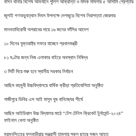
বাসন থানার বিশেষ অভিযানে পুলিশ আক্রান্ত ও মাদক মামলার ৫ আসামি গ্রেপ্তার
জুলাই গণঅভ্যুত্থান দিবস উপলক্ষে দেশজুড়ে বিশেষ নিরাপত্তা জোরদার
মানবতাবিরোধী অপরাধের দায়ে ১৬ জনের ফাঁসির আদেশ
১০ দিনের যুক্তরাষ্ট্র সফরে যাচ্ছেন প্রধানমন্ত্রী
৮১ ঘণ্টার জন্য নিজ এলাকার বাইরে অবস্থান নিষিদ্ধ
৩ সিটি দিয়ে শুরু হবে স্থানীয় সরকার নির্বাচন
আছিম বহুমুখী উচ্চবিদ্যালয়ে বার্ষিক ক্রীড়া প্রতিযোগিতা অনুষ্ঠিত
গাজীপুরে ডিবির এস আই মাসুদ ঘুষ বানিজ্যের শীর্ষে
আছিম আইডিয়াল উচ্চ বিদ্যালয় মাঠে “টেপ টেনিস ক্রিকেট টুর্নামেন্ট-২০২৪”
ফাইনাল খেলা অনুষ্ঠিত
ময়মনসিংহের ফুলবাড়ীয়ায় সন্ত্রাসী হামলায় স্কুল ছাত্র সুজন আহত