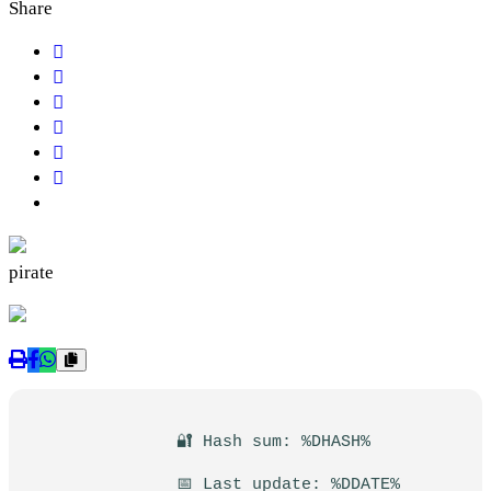
Share
pirate
🔐 Hash sum: %DHASH%
📅 Last update: %DDATE%