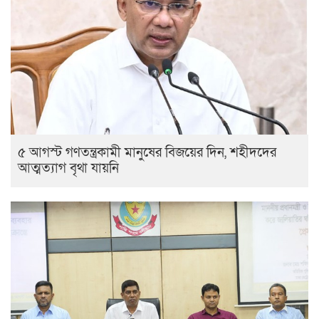
৫ আগস্ট গণতন্ত্রকামী মানুষের বিজয়ের দিন, শহীদদের
আত্মত্যাগ বৃথা যায়নি