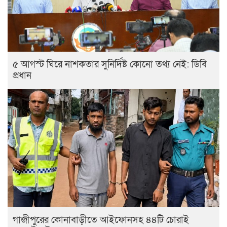
৫ আগস্ট ঘিরে নাশকতার সুনির্দিষ্ট কোনো তথ্য নেই: ডিবি
প্রধান
গাজীপুরের কোনাবাড়ীতে আইফোনসহ ৪৪টি চোরাই