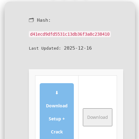
🗂 Hash:
d41ecd9dfd5531c13db36f3a8c238410
2025-12-16
Last Updated:
⬇
Download
Download
Setup +
Crack