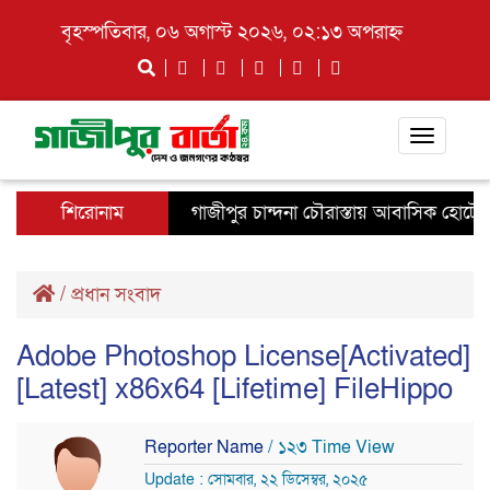
বৃহস্পতিবার, ০৬ অগাস্ট ২০২৬, ০২:১৩ অপরাহ্ন
Toggle
navigati
শিরোনাম
গাজীপুর চান্দনা চৌরাস্তায় আবাসিক হোটেলে অনৈ
/
প্রধান সংবাদ
Adobe Photoshop License[Activated]
[Latest] x86x64 [Lifetime] FileHippo
Reporter Name
/ ১২৩ Time View
Update : সোমবার, ২২ ডিসেম্বর, ২০২৫