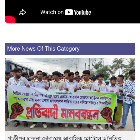
More News Of This Category
গাজীপুর চান্দনা চৌরাস্তায় আবাসিক হোটেলে অনৈতিক