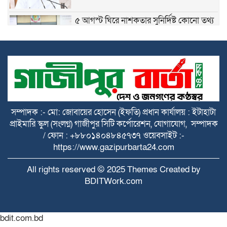
৫ আগস্ট ঘিরে নাশকতার সুনির্দিষ্ট কোনো তথ্য
নেই: ডিবি প্রধান
গাজীপুরের কোনাবাড়ীতে আইফোনসহ ৪৪টি
চোরাই মোবাইল উদ্ধার, গ্রেপ্তার ২
বাসন থানার বিশেষ অভিযানে পুলিশ আক্রান্ত ও
সম্পাদক :- মো: জোবায়ের হোসেন (ইফতি) প্রধান কার্যালয় : ইটাহাটা
মাদক মামলার ৫ আসামি গ্রেপ্তার
প্রাইমারি স্কুল (সংলগ্ন) গাজীপুর সিটি কর্পোরেশন, যোগাযোগ, সম্পাদক
/ ফোন : +৮৮০১৪০৪৮৪৫৭৩৭ ওয়েবসাইট :-
https://www.gazipurbarta24.com
জুলাই গণঅভ্যুত্থান দিবস উপলক্ষে দেশজুড়ে
বিশেষ নিরাপত্তা জোরদার
All rights reserved © 2025 Themes Created by
BDITWork.com
মানবতাবিরোধী অপরাধের দায়ে ১৬ জনের
ফাঁসির আদেশ
bdit.com.bd