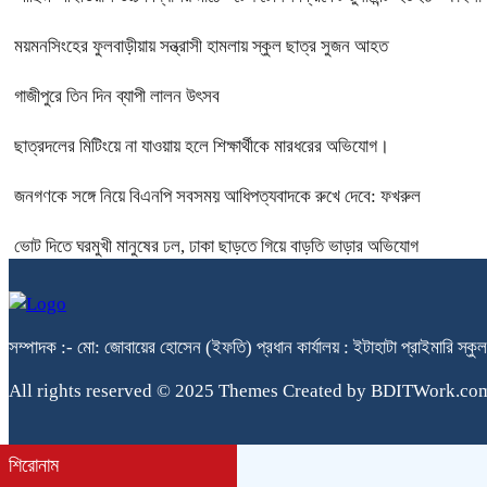
ময়মনসিংহের ফুলবাড়ীয়ায় সন্ত্রাসী হামলায় স্কুল ছাত্র সুজন আহত
গাজীপুরে তিন দিন ব্যাপী লালন উৎসব
ছাত্রদলের মিটিংয়ে না যাওয়ায় হলে শিক্ষার্থীকে মারধরের অভিযোগ।
জনগণকে সঙ্গে নিয়ে বিএনপি সবসময় আধিপত্যবাদকে রুখে দেবে: ফখরুল
ভোট দিতে ঘরমুখী মানুষের ঢল, ঢাকা ছাড়তে গিয়ে বাড়তি ভাড়ার অভিযোগ
সম্পাদক :- মো: জোবায়ের হোসেন (ইফতি) প্রধান কার্যালয় : ইটাহাটা প্রাইম
All rights reserved © 2025 Themes Created by BDITWork.co
শিরোনাম
bdit.com.bd