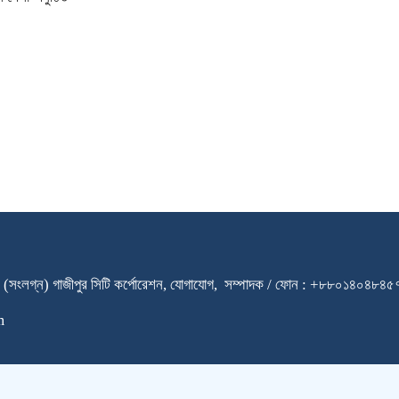
ারি স্কুল (সংলগ্ন) গাজীপুর সিটি কর্পোরেশন, যোগাযোগ, সম্পাদক / ফোন : +৮৮০
m