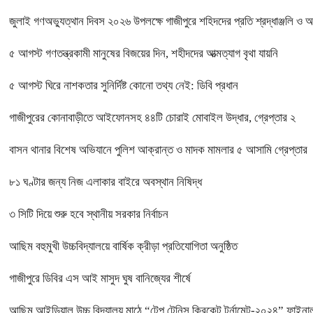
জুলাই গণঅভ্যুত্থান দিবস ২০২৬ উপলক্ষে গাজীপুরে শহিদদের প্রতি শ্রদ্ধাঞ্জলি ও 
৫ আগস্ট গণতন্ত্রকামী মানুষের বিজয়ের দিন, শহীদদের আত্মত্যাগ বৃথা যায়নি
৫ আগস্ট ঘিরে নাশকতার সুনির্দিষ্ট কোনো তথ্য নেই: ডিবি প্রধান
গাজীপুরের কোনাবাড়ীতে আইফোনসহ ৪৪টি চোরাই মোবাইল উদ্ধার, গ্রেপ্তার ২
বাসন থানার বিশেষ অভিযানে পুলিশ আক্রান্ত ও মাদক মামলার ৫ আসামি গ্রেপ্তার
৮১ ঘণ্টার জন্য নিজ এলাকার বাইরে অবস্থান নিষিদ্ধ
৩ সিটি দিয়ে শুরু হবে স্থানীয় সরকার নির্বাচন
আছিম বহুমুখী উচ্চবিদ্যালয়ে বার্ষিক ক্রীড়া প্রতিযোগিতা অনুষ্ঠিত
গাজীপুরে ডিবির এস আই মাসুদ ঘুষ বানিজ্যের শীর্ষে
আছিম আইডিয়াল উচ্চ বিদ্যালয় মাঠে “টেপ টেনিস ক্রিকেট টুর্নামেন্ট-২০২৪” ফাইনাল