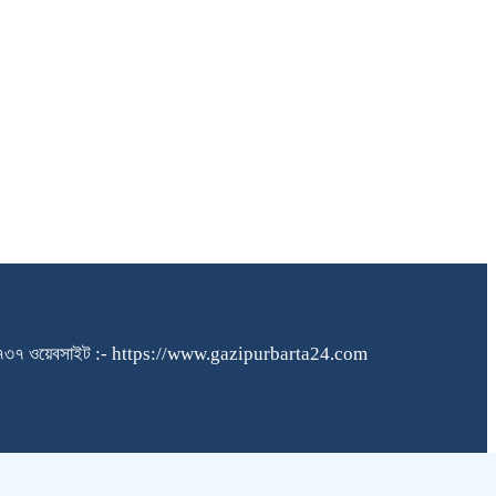
১৪০৪৮৪৫৭৩৭ ওয়েবসাইট :- https://www.gazipurbarta24.com