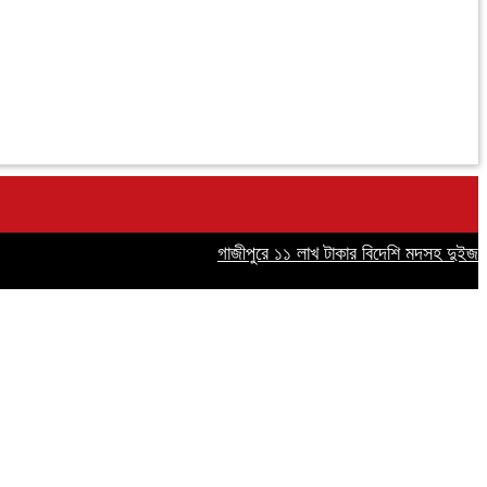
গাজীপুরে ১১ লাখ টাকার বিদেশি মদসহ দুইজন গ্রে