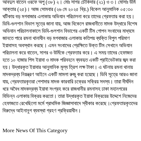
আবদুল বাতেন ওরফে অপু (৩৮) ২। মোঃ সাগর চৌকিদার (২১) ও ৩। মোসাঃ উর্মি
আক্তার (২৫)। আজ সোমবার (২৬ মে ২০২৫ খ্রি.) বিকেল আনুমানিক ০৫:৩০
ঘটিকায় বড় মগবাজার এলাকায় অভিযান পরিচালনা করে তাদের গ্রেফতার করা হয়।
ডিবি-গুলশান বিভাগ সূত্রে জানা যায়, আজ বিকেলে রাজধানীতে মাদক উদ্ধারে বিশেষ
অভিযান পরিচালনাকালে ডিবি-গুলশান বিভাগের একটি টিম গোপন সংবাদের মাধ্যমে
জানতে পারে রমনা থানাধীন বড় মগবাজার এলাকায় কতিপয় ব্যক্তি বিপুল পরিমাণ
ইয়াবাসহ অবস্থান করছে। এমন সংবাদের প্রেক্ষিতে উক্ত টিম সেখানে অভিযান
পরিচালনা করে বাতেন, সাগর ও উর্মিকে গ্রেফতার করে। এ সময় তাদের হেফাজত
হতে ১০ হাজার পিস ইয়াবা ও মাদক পরিবহনে ব্যবহৃত একটি প্রাইভেটকার জব্দ করা
হয়। উদ্ধারকৃত ইয়াবার আনুমানিক মূল্য ত্রিশ লক্ষ টাকা। এ ঘটনায় রমনা থানায়
মাদকদ্রব্য নিয়ন্ত্রণ আইনে একটি মামলা রুজু করা হয়েছে। ডিবি সূত্রে আরও জানা
যায়, গ্রেফতারকৃতরা পেশাদার মাদক কারবারি চক্রের সক্রিয় সদস্য। তারা দীর্ঘদিন
ধরে অবৈধ মাদকদ্রব্য ইয়াবা সংগ্রহ করে রাজধানীর রমনাসহ ঢাকা মহানগরের
বিভিন্ন এলাকায় বিক্রয় করতো। তারা উদ্ধারকৃত ইয়াবা বিক্রয়ের উদ্দেশে নিজেদের
হেফাজতে রেখেছিলো মর্মে প্রাথমিক জিজ্ঞাসাবাদে স্বীকার করেছে।গ্রেফতারকৃতদের
বিরুদ্ধে আইনানুগ ব্যবস্থা গ্রহণ প্রক্রিয়াধীন।
More News Of This Category