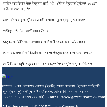
আছিম আইডিয়াল উচ্চ বিদ্যালয় মাঠে “টেপ টেনিস ক্রিকেট টুর্নামেন্ট-২০২৪”
ফাইনাল খেলা অনুষ্ঠিত
ময়মনসিংহের ফুলবাড়ীয়ায় সন্ত্রাসী হামলায় স্কুল ছাত্র সুজন আহত
গাজীপুরে তিন দিন ব্যাপী লালন উৎসব
ছাত্রদলের মিটিংয়ে না যাওয়ায় হলে শিক্ষার্থীকে মারধরের অভিযোগ।
জনগণকে সঙ্গে নিয়ে বিএনপি সবসময় আধিপত্যবাদকে রুখে দেবে: ফখরুল
ভোট দিতে ঘরমুখী মানুষের ঢল, ঢাকা ছাড়তে গিয়ে বাড়তি ভাড়ার অভিযোগ
সম্পাদক :- মো: জোবায়ের হোসেন (ইফতি) প্রধান কার্যালয় : ইটাহাটা প্রাইমারি
স্কুল (সংলগ্ন) গাজীপুর সিটি কর্পোরেশন, যোগাযোগ, সম্পাদক / ফোন :
+৮৮০১৪০৪৮৪৫৭৩৭ ওয়েবসাইট :- https://www.gazipurbarta24.com
All rights reserved © 2025 Themes Created by