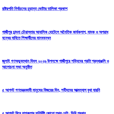
রাষ্ট্রপতি নির্বাচনের চূড়ান্ত ভোটার তালিকা প্রকাশ
গাজীপুর চান্দনা চৌরাস্তায় আবাসিক হোটেলে অনৈতিক কার্যকলাপ, মাদক ও অপরাধ
বন্ধের দাবিতে শিক্ষার্থীদের মানববন্ধন
জুলাই গণঅভ্যুত্থান দিবস ২০২৬ উপলক্ষে গাজীপুরে শহিদদের প্রতি শ্রদ্ধাঞ্জলি ও
আলোচনা সভা অনুষ্ঠিত
৫ আগস্ট গণতন্ত্রকামী মানুষের বিজয়ের দিন, শহীদদের আত্মত্যাগ বৃথা যায়নি
৫ আগস্ট ঘিরে নাশকতার সুনির্দিষ্ট কোনো তথ্য নেই: ডিবি প্রধান