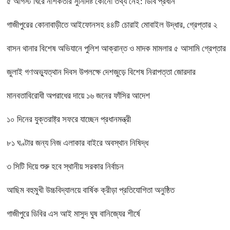
৫ আগস্ট ঘিরে নাশকতার সুনির্দিষ্ট কোনো তথ্য নেই: ডিবি প্রধান
গাজীপুরের কোনাবাড়ীতে আইফোনসহ ৪৪টি চোরাই মোবাইল উদ্ধার, গ্রেপ্তার ২
বাসন থানার বিশেষ অভিযানে পুলিশ আক্রান্ত ও মাদক মামলার ৫ আসামি গ্রেপ্তার
জুলাই গণঅভ্যুত্থান দিবস উপলক্ষে দেশজুড়ে বিশেষ নিরাপত্তা জোরদার
মানবতাবিরোধী অপরাধের দায়ে ১৬ জনের ফাঁসির আদেশ
১০ দিনের যুক্তরাষ্ট্র সফরে যাচ্ছেন প্রধানমন্ত্রী
৮১ ঘণ্টার জন্য নিজ এলাকার বাইরে অবস্থান নিষিদ্ধ
৩ সিটি দিয়ে শুরু হবে স্থানীয় সরকার নির্বাচন
আছিম বহুমুখী উচ্চবিদ্যালয়ে বার্ষিক ক্রীড়া প্রতিযোগিতা অনুষ্ঠিত
গাজীপুরে ডিবির এস আই মাসুদ ঘুষ বানিজ্যের শীর্ষে