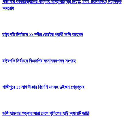
গাজীপুরে কাভার্ডভ্যানের ধাক্কায় মাদ্রাসাছাত্র নিহত, ঢাকা-ময়মনসিংহ মহাসড়ক
অবরোধ
রাষ্ট্রপতি নির্বাচনে ১১ দলীয় জোটের প্রার্থী অলি আহমদ
রাষ্ট্রপতি নির্বাচনে বিএনপির মনোনয়নপত্র সংগ্রহ
গাজীপুরে ১১ লাখ টাকার বিদেশি মদসহ দুইজন গ্রেপ্তার
জঙ্গি হামলার শঙ্কায় সারা দেশে পুলিশের হাই অ্যালার্ট জারি