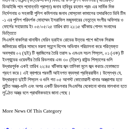
মহানগর গোয়েন্দা (উত্তর-দক্ষিন) বিভাগের উপ-পুলিশ কমিশনার (অতিরিক্ত
ডিআইজি পদে পদোন্নতি প্রাপ্ত) জনাব হাবিবুর রহমান প্রাং এর সার্বিক দিক
নির্দেশনায় ও সহকারী পুলিশ কমিশনার জনাব মোস্তফা কামালের তদারকিতে ডিবি টিম
-১ এর পুলিশ পরিদর্শক মোহাম্মদ ইসরাফিল মজুমদারের নেতৃত্বে সংগীয় অফিসার ও
ফোর্সের সহায়তায় ইং ০৫/০৫/২৫ তারিখ রাত ২১:১৫ ঘটিকায় গোপন সংবাদের
ভিত্তিতে
সিএমপি বাকলিয়া থানাধীন মেরিন ড্রাইভ রোডের উত্তর পাশে জনৈক সিরাজ
জমিদারের বাড়ির সামনে ময়লা স্তুপে বিশেষ অভিযান পরিচালনা করে পরিত্যক্ত
অবস্থায় ০২ (দুই) টি ব্রাজিলের তৈরি তরাস ৯ এমএম সচল পিস্তল, ০১ (এক) টি
ইংল্যান্ডের ওয়েবলীর তৈরি রিভলবার এবং ৩০ (ত্রিশ) রাউন্ড পিস্তলের গুলি
উদ্ধারপূর্বক একই তারিখ ২২:৪৫ ঘটিকায় জব্দ তালিকা মূলে জব্দ করতঃ হেফাজতে
গ্রহণ করে। এই ব্যাপারে পরবর্তী আইনগত ব্যবস্থা প্রক্রিয়াধীন। উল্লেখ্য যে,
উদ্ধারকৃত দুইটি পিস্তল ও গুলি গত ০৫ আগস্ট কোতোয়ালী থানার অস্ত্রাগার হতে
লুন্ঠিত অস্ত্র-গুলি এবং অপর একটি রিভলবার সিএমপির যেকোনো থানার মালখানা হতে
লুণ্ঠিত অস্ত্র বলে প্রাথমিকভাবে জানা গেছে।
More News Of This Category