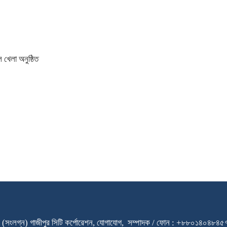
 খেলা অনুষ্ঠিত
ারি স্কুল (সংলগ্ন) গাজীপুর সিটি কর্পোরেশন, যোগাযোগ, সম্পাদক / ফোন : +৮৮০