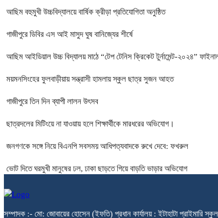
আছিম বহুমুখী উচ্চবিদ্যালয়ে বার্ষিক ক্রীড়া প্রতিযোগিতা অনুষ্ঠিত
গাজীপুরে ডিবির এস আই মাসুদ ঘুষ বানিজ্যের শীর্ষে
আছিম আইডিয়াল উচ্চ বিদ্যালয় মাঠে “টেপ টেনিস ক্রিকেট টুর্নামেন্ট-২০২৪” ফাইনাল
ময়মনসিংহের ফুলবাড়ীয়ায় সন্ত্রাসী হামলায় স্কুল ছাত্র সুজন আহত
গাজীপুরে তিন দিন ব্যাপী লালন উৎসব
ছাত্রদলের মিটিংয়ে না যাওয়ায় হলে শিক্ষার্থীকে মারধরের অভিযোগ।
জনগণকে সঙ্গে নিয়ে বিএনপি সবসময় আধিপত্যবাদকে রুখে দেবে: ফখরুল
ভোট দিতে ঘরমুখী মানুষের ঢল, ঢাকা ছাড়তে গিয়ে বাড়তি ভাড়ার অভিযোগ
সম্পাদক :- মো: জোবায়ের হোসেন (ইফতি) প্রধান কার্যালয় : ইটাহাটা প্রাইম