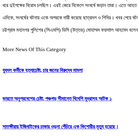
ধরে দুইপক্ষের বিরোধ চলছিল। এরই জেরে বিকেলে সংঘর্ষে জড়ান তারা। এতে আহত হ
এদিকে, সংঘর্ষের ঘটনায় একে অপরকে দায়ী করেছে ছাত্রদল ও শিবির। খবর পেয়ে ঘটনাস
চট্টগ্রাম মহানগর পুলিশের (সিএমপি) ডিসি (উত্তর) মোহাম্মদ ফয়সাাল আহমেদ বলেন,
More News Of This Category
যুবদল কর্মীকে হত্যাচেষ্টা, চার জনের বিরুদ্ধে মামলা
ভারতে অনুপ্রবেশের চেষ্টা, পঞ্চগড় সীমান্তে বিদেশি মুদ্রাসহ আটক ১
সাতক্ষীরায় ইজিবাইকের চাকায় ওড়না পেঁচিয়ে এক কিশোরীর মৃত্যু হয়েছে।