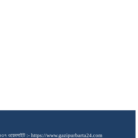
১৪০৪৮৪৫৭৩৭ ওয়েবসাইট :- https://www.gazipurbarta24.com