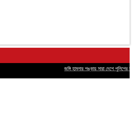
জঙ্গি হামলার শঙ্কায় সারা দেশে পুলিশের হাই অ্য