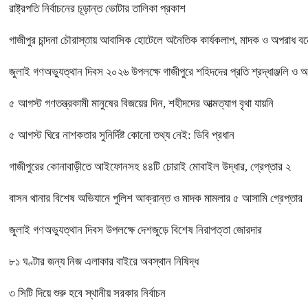
রাষ্ট্রপতি নির্বাচনের চূড়ান্ত ভোটার তালিকা প্রকাশ
গাজীপুর চান্দনা চৌরাস্তায় আবাসিক হোটেলে অনৈতিক কার্যকলাপ, মাদক ও অপরাধ বন্ধে
জুলাই গণঅভ্যুত্থান দিবস ২০২৬ উপলক্ষে গাজীপুরে শহিদদের প্রতি শ্রদ্ধাঞ্জলি ও 
৫ আগস্ট গণতন্ত্রকামী মানুষের বিজয়ের দিন, শহীদদের আত্মত্যাগ বৃথা যায়নি
৫ আগস্ট ঘিরে নাশকতার সুনির্দিষ্ট কোনো তথ্য নেই: ডিবি প্রধান
গাজীপুরের কোনাবাড়ীতে আইফোনসহ ৪৪টি চোরাই মোবাইল উদ্ধার, গ্রেপ্তার ২
বাসন থানার বিশেষ অভিযানে পুলিশ আক্রান্ত ও মাদক মামলার ৫ আসামি গ্রেপ্তার
জুলাই গণঅভ্যুত্থান দিবস উপলক্ষে দেশজুড়ে বিশেষ নিরাপত্তা জোরদার
৮১ ঘণ্টার জন্য নিজ এলাকার বাইরে অবস্থান নিষিদ্ধ
৩ সিটি দিয়ে শুরু হবে স্থানীয় সরকার নির্বাচন