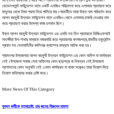
উল্লেখিত ব্যক্তিরা ১ বছর আগে শ্যামনগর উপজেলায় সোশ্যাল এন্ড কালচারাল
ডেভেলপমেন্ট ফাউন্ডেশন নামে একটি এনজিও পরিচালনা করে এলাকায় প্রতারনা করে
মানুষের থেকে টাকা পয়সা নিয়ে পালিয়ে যায়।পরবর্তীতে তারা উক্ত নাম পরিবর্তন করে
আপন বহুমুখী উন্নয়ন ফাউন্ডেশন নামে এনজিও খোলে এলাকায় চাকরি দেওয়ার নাম
করে প্রতারণা করার উদ্দেশ্য কাজ চলমান ছিল।
উক্ত আপন বহুমুখী উন্নয়ন ফাউন্ডেশন এর এমডি সহ তিন প্রতারকে ডিজিএফআই
সাতক্ষীরা উপ-শাখার মাধ্যমে নজরদারি করে প্রতারনার কাগজপত্র,যাবতীয় ডকুমেন্টস
প্রমান সহ সেনাবাহিনীর কালিগঞ্জ ক্যাম্পের মাধ্যমে আটক করা হয়।
শ্যামনগর উপজেলায় আপন বহুমুখী উন্নয়ন ফাউন্ডেশন এর কোন অফিস বা কার্যক্রম
নেই।উপজেলা সমাজ সেবা অফিসের কোন ছাড়পত্র বা নিবন্ধন নেই,উপজেলা
প্রশাসনের কোন অনুমতি নেই।কোন কার্যক্রম না থাকা সত্ত্বেও তারা নিয়োগ দিয়ে
নিয়োগ বানিজ্যের করার চেষ্টা করে।
More News Of This Category
যুবদল কর্মীকে হত্যাচেষ্টা, চার জনের বিরুদ্ধে মামলা