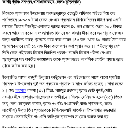
আলী(গ্রামঃ মনশ্বর,থানাঃরাজারহাট,জেলাঃ কুড়িগ্রাম)
নিজেকে শ্যামনগর উপজেলায় অবসরপ্রাপ্ত ওয়ারেন্ট অফিসার পরিচয় দিয়ে তার
প্রতিষ্ঠানে ১৮০০০ টাকা বেতন দেওয়ার প্রলোভন দিখিয়ে নিজের টাইপ করা একটি
কাগজে নিয়োগ বিজ্ঞপ্তি এলাকায় প্রচার করলে ৪০ জন লোকের থেকে ২০০ টাকার
ফরমে আবেদন করেন এবং জামানত হিসাবে ৪০ হাজার টাকা করে জন প্রতি নেওয়ার
জন্য প্রার্থীদের কাছে প্রস্তাব করে কাজ করেন।৪০ জন থেকে ৪০ হাজার টাকা করে
প্রাথমিকভাবে মোট ১৬ লক্ষ টাকা কালেকশন করা প্লান করেন। *উল্লেখ্য যে*
তিনি কোন পত্রিকায় নিয়োগ বিজ্ঞপ্তি প্রকাশ করেনি নিয়োগ পরীক্ষা নেওয়ার
প্রশ্নপত্র সহ যাবতীয় সরঞ্জামসহ তাকে শ্যামনগরের আবাসিক হোটেল ম্যানগ্রোভ
থেকে আটক করা হয়।
উল্লেখিত আপন বহুমুখী উন্নয়ন ফাউন্ডেশন এর পরিচালকের সাথে আরো স্থানীয়
শ্যামনগর উপজেলার দুই জন প্রতারক প্রতারণার সাথে জড়িত রয়েছে। তারা হলেন
১। মোঃ
ফয়সাল
বাদশা (৩২) পিতা: শামসুর রহমান(গ্রামঃ ছোট কুপট,পোষ্টঃ
নওয়াবেকী,থানাঃশ্যামনগর,জেলাঃ সাতক্ষীরা,২। জিএম সেলিম আহমেদ(৩৫) পিতাঃ
আবু হেনা মোস্তফা কামাল,গ্রামঃ +পোষ্টঃ নওয়াবেকী,থানাঃ শ্যামনগর,জেলাঃ
সাতক্ষীরা) উক্ত তিন প্রতারককে ডিজিএফআই সাতক্ষীরা উপ-শাখার নজরদারি
মাধ্যমে সেনাবাহিনীর পাওখালি কালিগন্জ ক্যাম্পের মাধ্যমে আটক করা হয়