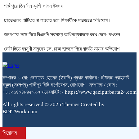
গাজীপুরে তিন দিন ব্যাপী লালন উৎসব
ছাত্রদলের মিটিংয়ে না যাওয়ায় হলে শিক্ষার্থীকে মারধরের অভিযোগ।
জনগণকে সঙ্গে নিয়ে বিএনপি সবসময় আধিপত্যবাদকে রুখে দেবে: ফখরুল
ভোট দিতে ঘরমুখী মানুষের ঢল, ঢাকা ছাড়তে গিয়ে বাড়তি ভাড়ার অভিযোগ
সম্পাদক :- মো: জোবায়ের হোসেন (ইফতি) প্রধান কার্যালয় : ইটাহাটা প্রাইমারি
স্কুল (সংলগ্ন) গাজীপুর সিটি কর্পোরেশন, যোগাযোগ, সম্পাদক / ফোন :
+৮৮০১৪০৪৮৪৫৭৩৭ ওয়েবসাইট :- https://www.gazipurbarta24.com
All rights reserved © 2025 Themes Created by
BDITWork.com
শিরোনাম
bdit.com.bd