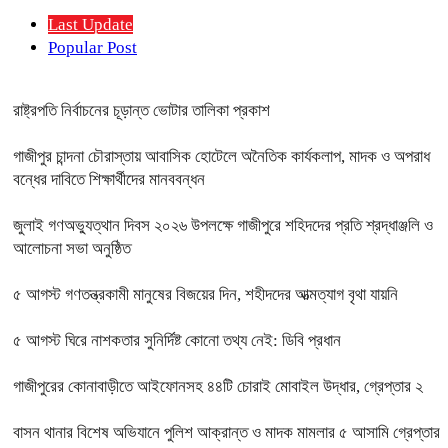
Last Update
Popular Post
রাষ্ট্রপতি নির্বাচনের চূড়ান্ত ভোটার তালিকা প্রকাশ
গাজীপুর চান্দনা চৌরাস্তায় আবাসিক হোটেলে অনৈতিক কার্যকলাপ, মাদক ও অপরাধ
বন্ধের দাবিতে শিক্ষার্থীদের মানববন্ধন
জুলাই গণঅভ্যুত্থান দিবস ২০২৬ উপলক্ষে গাজীপুরে শহিদদের প্রতি শ্রদ্ধাঞ্জলি ও
আলোচনা সভা অনুষ্ঠিত
৫ আগস্ট গণতন্ত্রকামী মানুষের বিজয়ের দিন, শহীদদের আত্মত্যাগ বৃথা যায়নি
৫ আগস্ট ঘিরে নাশকতার সুনির্দিষ্ট কোনো তথ্য নেই: ডিবি প্রধান
গাজীপুরের কোনাবাড়ীতে আইফোনসহ ৪৪টি চোরাই মোবাইল উদ্ধার, গ্রেপ্তার ২
বাসন থানার বিশেষ অভিযানে পুলিশ আক্রান্ত ও মাদক মামলার ৫ আসামি গ্রেপ্তার