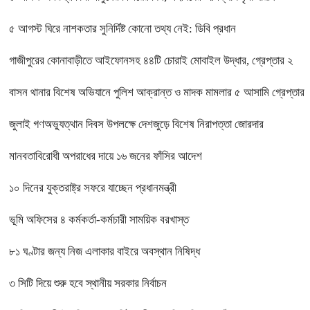
৫ আগস্ট ঘিরে নাশকতার সুনির্দিষ্ট কোনো তথ্য নেই: ডিবি প্রধান
গাজীপুরের কোনাবাড়ীতে আইফোনসহ ৪৪টি চোরাই মোবাইল উদ্ধার, গ্রেপ্তার ২
বাসন থানার বিশেষ অভিযানে পুলিশ আক্রান্ত ও মাদক মামলার ৫ আসামি গ্রেপ্তার
জুলাই গণঅভ্যুত্থান দিবস উপলক্ষে দেশজুড়ে বিশেষ নিরাপত্তা জোরদার
মানবতাবিরোধী অপরাধের দায়ে ১৬ জনের ফাঁসির আদেশ
১০ দিনের যুক্তরাষ্ট্র সফরে যাচ্ছেন প্রধানমন্ত্রী
ভূমি অফিসের ৪ কর্মকর্তা-কর্মচারী সাময়িক বরখাস্ত
৮১ ঘণ্টার জন্য নিজ এলাকার বাইরে অবস্থান নিষিদ্ধ
৩ সিটি দিয়ে শুরু হবে স্থানীয় সরকার নির্বাচন