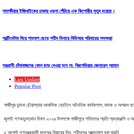
সাতক্ষীরায় ইজিবাইকের চাকায় ওড়না পেঁচিয়ে এক কিশোরীর মৃত্যু হয়েছে।
আল্টিমেটাম দিয়ে শাহবাগ ছেড়ে শহীদ মিনারে বিডিআর পরিবারের সদস্যরা
সন্ত্রাসী-চাঁদাবাজদের কোন ছাড় দেওয়া হবে না: ব্রিগেডিয়ার জেনারেল আমান
Last Update
Popular Post
গাজীপুর চান্দনা চৌরাস্তায় আবাসিক হোটেলে অনৈতিক কার্যকলাপ, মাদক ও অপরাধ বন্ধে
জুলাই গণঅভ্যুত্থান দিবস ২০২৬ উপলক্ষে গাজীপুরে শহিদদের প্রতি শ্রদ্ধাঞ্জলি ও 
৫ আগস্ট গণতন্ত্রকামী মানুষের বিজয়ের দিন, শহীদদের আত্মত্যাগ বৃথা যায়নি