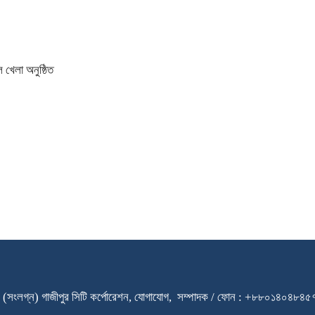
 খেলা অনুষ্ঠিত
ারি স্কুল (সংলগ্ন) গাজীপুর সিটি কর্পোরেশন, যোগাযোগ, সম্পাদক / ফোন : +৮৮০