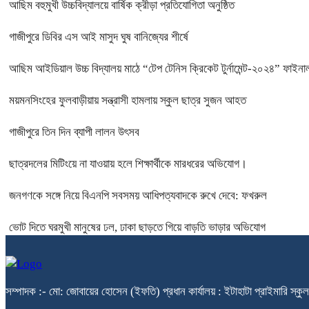
আছিম বহুমুখী উচ্চবিদ্যালয়ে বার্ষিক ক্রীড়া প্রতিযোগিতা অনুষ্ঠিত
গাজীপুরে ডিবির এস আই মাসুদ ঘুষ বানিজ্যের শীর্ষে
আছিম আইডিয়াল উচ্চ বিদ্যালয় মাঠে “টেপ টেনিস ক্রিকেট টুর্নামেন্ট-২০২৪” ফাইনাল
ময়মনসিংহের ফুলবাড়ীয়ায় সন্ত্রাসী হামলায় স্কুল ছাত্র সুজন আহত
গাজীপুরে তিন দিন ব্যাপী লালন উৎসব
ছাত্রদলের মিটিংয়ে না যাওয়ায় হলে শিক্ষার্থীকে মারধরের অভিযোগ।
জনগণকে সঙ্গে নিয়ে বিএনপি সবসময় আধিপত্যবাদকে রুখে দেবে: ফখরুল
ভোট দিতে ঘরমুখী মানুষের ঢল, ঢাকা ছাড়তে গিয়ে বাড়তি ভাড়ার অভিযোগ
সম্পাদক :- মো: জোবায়ের হোসেন (ইফতি) প্রধান কার্যালয় : ইটাহাটা প্রাইম