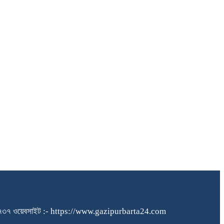
১৪০৪৮৪৫৭৩৭ ওয়েবসাইট :- https://www.gazipurbarta24.com