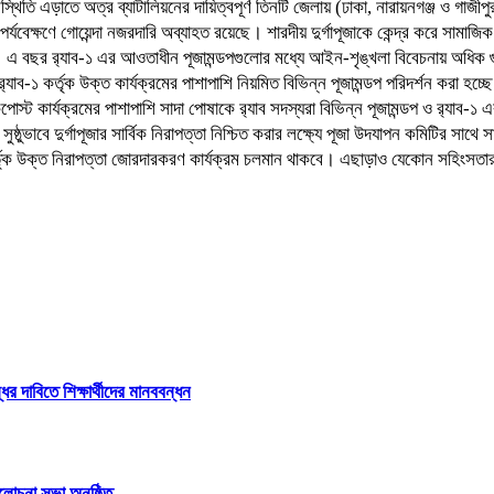
 এড়াতে অত্র ব্যাটালিয়নের দায়িত্বপূর্ণ তিনটি জেলায় (ঢাকা, নারায়নগঞ্জ ও গাজীপুর) ন
তি পর্যবেক্ষণে গোয়েন্দা নজরদারি অব্যাহত রয়েছে। শারদীয় দুর্গাপূজাকে কেন্দ্র করে 
এ বছর র‌্যাব-১ এর আওতাধীন পূজামন্ডপগুলোর মধ্যে আইন-শৃঙ্খলা বিবেচনায় অধিক গুরুত্ব
 র‌্যাব-১ কর্তৃক উক্ত কার্যক্রমের পাশাপাশি নিয়মিত বিভিন্ন পূজামন্ডপ পরিদর্শন করা
স্ট কার্যক্রমের পাশাপাশি সাদা পোষাকে র‌্যাব সদস্যরা বিভিন্ন পূজামন্ডপ ও র‌্যাব-১ এর
সুষ্ঠুভাবে দুর্গাপূজার সার্বিক নিরাপত্তা নিশ্চিত করার লক্ষ্যে পূজা উদযাপন কমিটির স
-১ কর্তৃক উক্ত নিরাপত্তা জোরদারকরণ কার্যক্রম চলমান থাকবে। এছাড়াও যেকোন সহিংসতার
 দাবিতে শিক্ষার্থীদের মানববন্ধন
লোচনা সভা অনুষ্ঠিত