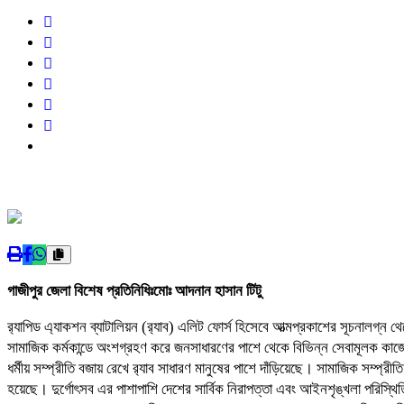
গাজীপুর জেলা বিশেষ প্রতিনিধিঃ
মোঃ আদনান হাসান টিটু
র‌্যাপিড এ্যাকশন ব্যাটালিয়ন (র‌্যাব) এলিট ফোর্স হিসেবে আত্মপ্রকাশের সূচনালগ্
সামাজিক কর্মকান্ডে অংশগ্রহণ করে জনসাধারণের পাশে থেকে বিভিন্ন সেবামূলক কাজে
ধর্মীয় সম্প্রীতি বজায় রেখে র‌্যাব সাধারণ মানুষের পাশে দাঁড়িয়েছে। সামাজিক সম্প্রীত
হয়েছে। দুর্গোৎসব এর পাশাপাশি দেশের সার্বিক নিরাপত্তা এবং আইনশৃঙ্খলা পরিস্থি