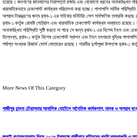
হয়েছে। জনগণের জানমালের নিরাপত্তা রক্ষায় এবং যেকোনো ধরনের অনাকাঙ্খিত পরিস্থিতি
ধারাবাহিকভাবে চেকপোস্ট কার্যক্রম পরিচালনা করা হচ্ছে। পাশাপাশি সার্বিক পরিস্থি
অপরাধ নিয়ন্ত্রণের জন্য র‌্যাব-১ এর সাইবার মনিটরিং সেল সার্বক্ষণিক তদারকি করছে। 
র‌্যাব-১ কর্তৃক রোবাষ্ট পেট্রোল এবং ধারাবাহিক চেকপোস্ট কার্যক্রম অব্যাহত রয়েছে।
অনাকাঙ্খিত পরিস্থিতি সৃষ্টি করতে না পারে সে জন্য র‌্যাব-১ এর বিশেষ টহল এবং চেকপো
উল্লেখ্য, র‌্যাব-১ কর্তৃক বিশেষ চেকপোস্ট স্থাপন এবং টহল তৎপরতা বৃদ্ধির পাশাপাশি 
পর্যাপ্ত সংখ্যক রিজার্ভ ফোর্স মোতায়েন রয়েছে। শারদীয় দুর্গাপূজা উপলক্ষে র‌্যাব
More News Of This Category
গাজীপুর চান্দনা চৌরাস্তায় আবাসিক হোটেলে অনৈতিক কার্যকলাপ, মাদক ও অপরাধ বন্ধের
জুলাই গণঅভ্যুত্থান দিবস ২০২৬ উপলক্ষে গাজীপুরে শহিদদের প্রতি শ্রদ্ধাঞ্জলি ও আ