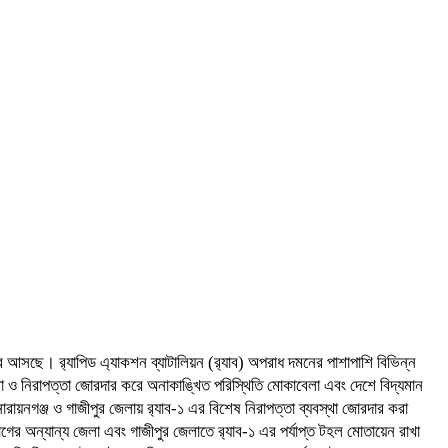
ে আসছে। র‌্যাপিড এ্যাকশন ব্যাটালিয়ন (র‌্যাব) অপরাধ দমনের পাশাপাশি বিভিন্ন
া ও নিরাপত্তা জোরদার করে অনাকাঙ্খিত পরিস্থিতি মোকাবেলা এবং দেশে বিদ্যমান
, নারায়নগঞ্জ ও গাজীপুর জেলায় র‌্যাব-১ এর বিশেষ নিরাপত্তা ব্যবস্থা জোরদার করা
গের অন্যান্য জেলা এবং গাজীপুর জেলাতে র‌্যাব-১ এর পর্যাপ্ত টহল মোতায়েন রাখা