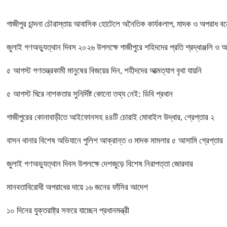
গাজীপুর চান্দনা চৌরাস্তায় আবাসিক হোটেলে অনৈতিক কার্যকলাপ, মাদক ও অপরাধ বন্ধে
জুলাই গণঅভ্যুত্থান দিবস ২০২৬ উপলক্ষে গাজীপুরে শহিদদের প্রতি শ্রদ্ধাঞ্জলি ও 
৫ আগস্ট গণতন্ত্রকামী মানুষের বিজয়ের দিন, শহীদদের আত্মত্যাগ বৃথা যায়নি
৫ আগস্ট ঘিরে নাশকতার সুনির্দিষ্ট কোনো তথ্য নেই: ডিবি প্রধান
গাজীপুরের কোনাবাড়ীতে আইফোনসহ ৪৪টি চোরাই মোবাইল উদ্ধার, গ্রেপ্তার ২
বাসন থানার বিশেষ অভিযানে পুলিশ আক্রান্ত ও মাদক মামলার ৫ আসামি গ্রেপ্তার
জুলাই গণঅভ্যুত্থান দিবস উপলক্ষে দেশজুড়ে বিশেষ নিরাপত্তা জোরদার
মানবতাবিরোধী অপরাধের দায়ে ১৬ জনের ফাঁসির আদেশ
১০ দিনের যুক্তরাষ্ট্র সফরে যাচ্ছেন প্রধানমন্ত্রী