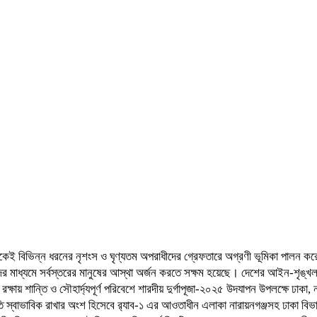
ন থেকেই বিভিন্ন ধরনের নৃশংস ও ঘৃণ্যতম অপরাধীদের গ্রেফতারে অগ্রণী ভূমিকা পালন কর
র মাধ্যমে সর্বস্তরের মানুষের আস্থা অর্জন করতে সক্ষম হয়েছে। দেশের আইন-শৃঙ্খল
ি রক্ষায় শান্তি ও সৌহার্দ্যপূর্ণ পরিবেশে শারদীয় দুর্গাপূজা-২০২৫ উদযাপন উপলক্ষে ঢাকা
তি স্বাভাবিক রাখার অংশ হিসেবে র‌্যাব-১ এর আওতাধীন এলাকা নারায়নগঞ্জসহ ঢাকা বিভা