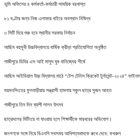
ভূমি অফিসের ৪ কর্মকর্তা-কর্মচারী সাময়িক বরখাস্ত
৮১ ঘণ্টার জন্য নিজ এলাকার বাইরে অবস্থান নিষিদ্ধ
৩ সিটি দিয়ে শুরু হবে স্থানীয় সরকার নির্বাচন
আছিম বহুমুখী উচ্চবিদ্যালয়ে বার্ষিক ক্রীড়া প্রতিযোগিতা অনুষ্ঠিত
গাজীপুরে ডিবির এস আই মাসুদ ঘুষ বানিজ্যের শীর্ষে
আছিম আইডিয়াল উচ্চ বিদ্যালয় মাঠে “টেপ টেনিস ক্রিকেট টুর্নামেন্ট-২০২৪” ফাইনাল
ময়মনসিংহের ফুলবাড়ীয়ায় সন্ত্রাসী হামলায় স্কুল ছাত্র সুজন আহত
গাজীপুরে তিন দিন ব্যাপী লালন উৎসব
ছাত্রদলের মিটিংয়ে না যাওয়ায় হলে শিক্ষার্থীকে মারধরের অভিযোগ।
জনগণকে সঙ্গে নিয়ে বিএনপি সবসময় আধিপত্যবাদকে রুখে দেবে: ফখরুল