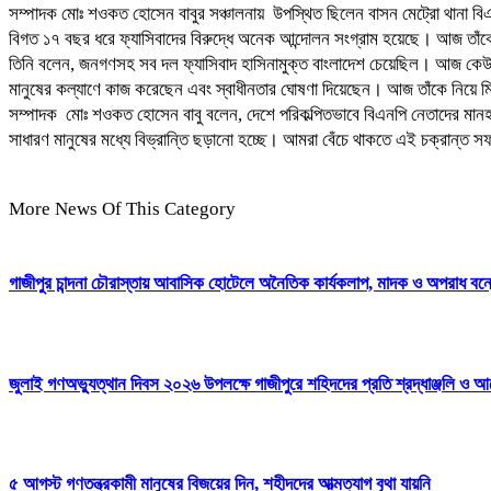
সম্পাদক মোঃ শওকত হোসেন বাবুর সঞ্চালনায় উপস্থিত ছিলেন বাসন মেট্রো থানা বিএ
বিগত ১৭ বছর ধরে ফ্যাসিবাদের বিরুদ্ধে অনেক আন্দোলন সংগ্রাম হয়েছে। আজ তাঁকে 
‎তিনি বলেন, জনগণসহ সব দল ফ্যাসিবাদ হাসিনামুক্ত বাংলাদেশ চেয়েছিল। আজ কেউ ক
মানুষের কল্যাণে কাজ করেছেন এবং স্বাধীনতার ঘোষণা দিয়েছেন। আজ তাঁকে নিয়ে মি
সম্পাদক মোঃ শওকত হোসেন বাবু বলেন, দেশে পরিকল্পিতভাবে বিএনপি নেতাদের মানহান
সাধারণ মানুষের মধ্যে বিভ্রান্তি ছড়ানো হচ্ছে। আমরা বেঁচে থাকতে এই চক্রান্ত 
More News Of This Category
গাজীপুর চান্দনা চৌরাস্তায় আবাসিক হোটেলে অনৈতিক কার্যকলাপ, মাদক ও অপরাধ বন্ধের
জুলাই গণঅভ্যুত্থান দিবস ২০২৬ উপলক্ষে গাজীপুরে শহিদদের প্রতি শ্রদ্ধাঞ্জলি ও আ
৫ আগস্ট গণতন্ত্রকামী মানুষের বিজয়ের দিন, শহীদদের আত্মত্যাগ বৃথা যায়নি