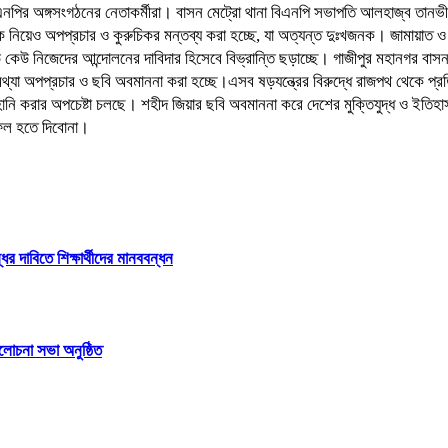
নপির অঙ্গসংগঠনের নেতাকর্মীরা। বাসন মেট্রো থানা বিএনপি সভাপতি আলহাজ্ব তানভীর
নিয়েও অপপ্রচার ও কুরুচিকর মন্তব্য করা হচ্ছে, যা অত্যন্ত দুঃখজনক। জামায়াত ও এ
েউ নিজেদের আন্দোলনের দাবিদার হিসেবে বিভ্রান্তি ছড়াচ্ছে। গাজীপুর মহানগর বাস
থ্যা অপপ্রচার ও ছবি অবমাননা করা হচ্ছে।এসব ষড়যন্ত্রের বিরুদ্ধে রাজপথ থেকে প্
ি করার অপচেষ্টা চলছে। শহীদ জিয়ার ছবি অবমাননা করে দেশের মুক্তিযুদ্ধ ও ইতিহাসক
সফল হতে দিবোনা।
 দাবিতে শিক্ষার্থীদের মানববন্ধন
লোচনা সভা অনুষ্ঠিত