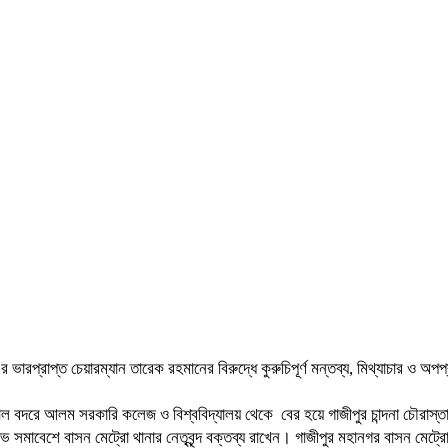
র ভারপ্রাপ্ত চেয়ারম্যান তারেক রহমানের বিরুদ্ধে কুরুচিপূর্ণ মন্তব্য, মিথ্যাচার ও 
য়াল বদরে আলম সরকারি কলেজ ও বিশ্ববিদ্যালয় থেকে বের হয়ে গাজীপুর চান্দনা চৌরাস্তার
ষোভ সমাবেশে বাসন মেট্রো থানার নেতৃবৃন্দ বক্তব্য রাখেন। গাজীপুর মহানগর বাসন ম