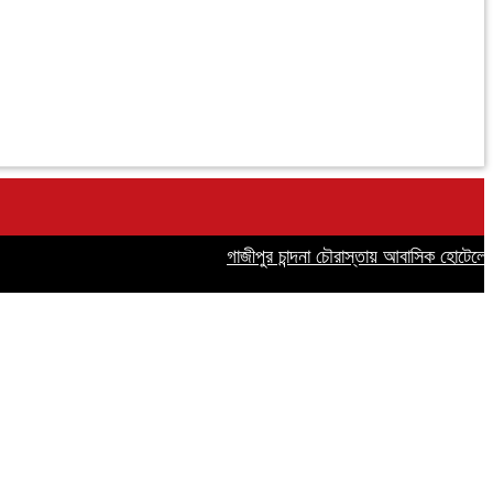
গাজীপুর চান্দনা চৌরাস্তায় আবাসিক হোটেলে অনৈতি