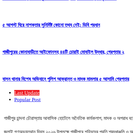
৫ আগস্ট ঘিরে নাশকতার সুনির্দিষ্ট কোনো তথ্য নেই: ডিবি প্রধান
গাজীপুরের কোনাবাড়ীতে আইফোনসহ ৪৪টি চোরাই মোবাইল উদ্ধার, গ্রেপ্তার ২
বাসন থানার বিশেষ অভিযানে পুলিশ আক্রান্ত ও মাদক মামলার ৫ আসামি গ্রেপ্তার
Last Update
Popular Post
গাজীপুর চান্দনা চৌরাস্তায় আবাসিক হোটেলে অনৈতিক কার্যকলাপ, মাদক ও অপরাধ বন্ধে
জুলাই গণঅভ্যুত্থান দিবস ২০২৬ উপলক্ষে গাজীপুরে শহিদদের প্রতি শ্রদ্ধাঞ্জলি ও 