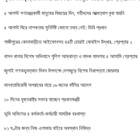
৫ আগস্ট গণতন্ত্রকামী মানুষের বিজয়ের দিন, শহীদদের আত্মত্যাগ বৃথা যায়নি
৫ আগস্ট ঘিরে নাশকতার সুনির্দিষ্ট কোনো তথ্য নেই: ডিবি প্রধান
গাজীপুরের কোনাবাড়ীতে আইফোনসহ ৪৪টি চোরাই মোবাইল উদ্ধার, গ্রেপ্তার ২
বাসন থানার বিশেষ অভিযানে পুলিশ আক্রান্ত ও মাদক মামলার ৫ আসামি গ্রেপ্তার
জুলাই গণঅভ্যুত্থান দিবস উপলক্ষে দেশজুড়ে বিশেষ নিরাপত্তা জোরদার
মানবতাবিরোধী অপরাধের দায়ে ১৬ জনের ফাঁসির আদেশ
১০ দিনের যুক্তরাষ্ট্র সফরে যাচ্ছেন প্রধানমন্ত্রী
ভূমি অফিসের ৪ কর্মকর্তা-কর্মচারী সাময়িক বরখাস্ত
৮১ ঘণ্টার জন্য নিজ এলাকার বাইরে অবস্থান নিষিদ্ধ