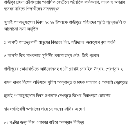
গাজীপুর চান্দনা চৌরাস্তায় আবাসিক হোটেলে অনৈতিক কার্যকলাপ, মাদক ও অপরাধ
বন্ধের দাবিতে শিক্ষার্থীদের মানববন্ধন
জুলাই গণঅভ্যুত্থান দিবস ২০২৬ উপলক্ষে গাজীপুরে শহিদদের প্রতি শ্রদ্ধাঞ্জলি ও
আলোচনা সভা অনুষ্ঠিত
৫ আগস্ট গণতন্ত্রকামী মানুষের বিজয়ের দিন, শহীদদের আত্মত্যাগ বৃথা যায়নি
৫ আগস্ট ঘিরে নাশকতার সুনির্দিষ্ট কোনো তথ্য নেই: ডিবি প্রধান
গাজীপুরের কোনাবাড়ীতে আইফোনসহ ৪৪টি চোরাই মোবাইল উদ্ধার, গ্রেপ্তার ২
বাসন থানার বিশেষ অভিযানে পুলিশ আক্রান্ত ও মাদক মামলার ৫ আসামি গ্রেপ্তার
জুলাই গণঅভ্যুত্থান দিবস উপলক্ষে দেশজুড়ে বিশেষ নিরাপত্তা জোরদার
মানবতাবিরোধী অপরাধের দায়ে ১৬ জনের ফাঁসির আদেশ
৮১ ঘণ্টার জন্য নিজ এলাকার বাইরে অবস্থান নিষিদ্ধ