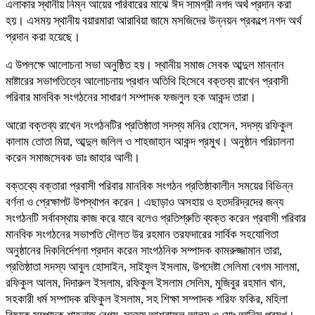
এলাকার স্থানীয় নিম্ন আয়ের পরিবারের মাঝে ঈদ সামগ্রী নগদ অর্থ প্রদান করা
হয়। এসময় স্থানীয় বয়ারমারা আরাবিয়া জামে মসজিদের উন্নয়ন প্রকল্পে নগদ অর্থ
প্রদান করা হয়েছে।
এ উপলক্ষে আলোচনা সভা অনুষ্ঠিত হয়। স্থানীয় সমাজ সেবক আব্দুল মান্নান
মাষ্টারের সভাপতিত্বে আলোচনায় প্রধান অতিথি হিসেবে বক্তব্য রাখেন প্রবাসী
পরিবার মানবিক সংগঠনের সাধারণ সম্পাদক ফজলুল হক আকন্দ তারা।
আরো বক্তব্য রাখেন সংগঠনটির প্রতিষ্ঠাতা সদস্য মনির হোসেন, সদস্য রফিকুল
কালাম তোতা মিয়া, আব্দুল জলিল ও শাহজাহান আকন্দ প্রমুখ। অনুষ্ঠান পরিচালনা
করেন সমাজসেবক ডাঃ জাহার আলী।
বক্তব্যে বক্তারা প্রবাসী পরিবার মানবিক সংগঠন প্রতিষ্ঠাকালীন সময়ের বিভিন্ন
বর্ণনা ও প্রেক্ষাপট উপস্থাপন করেন। এছাড়াও অসহায় ও হতদরিদ্রদের জন্য
সংগঠনটি সর্বাবস্থায় কাজ করে যাবে বলেও প্রতিশ্রুতি ব্যক্ত করেন প্রবাসী পরিবার
মানবিক সংগঠনের সভাপতি দৌলত উর রহমান তরফদারের সার্বিক সহযোগিতা
অনুষ্ঠানের দিকনির্দেশনা প্রদান করেন সাংগঠনিক সম্পাদক কামরুজ্জামান তারা,
প্রতিষ্ঠাতা সদস্য আবুল হোসাইন, সাইফুল ইসলাম, উপদেষ্টা সেলিমা বেগম সালমা,
রফিকুল আলম, দিদারুল ইসলাম, রফিকুল ইসলাম সেলিম, মুজিবুর রহমান খান,
সহকারী ধর্ম সম্পাদক রফিকুল ইসলাম, সহ শিক্ষা সম্পাদক শরিফ ফকির, মহিলা