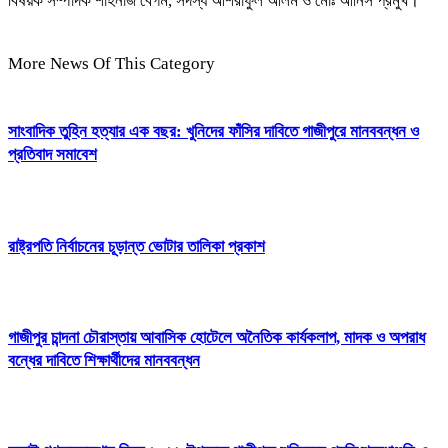
বিষয়ক সম্পাদক শাহনাজ বেগম, সদস্য আশরাফুল আলম ও মোঃ আনিস প্রমুখ।
More News Of This Category
সাংবাদিক তুহিন হত্যার এক বছর: খুনিদের ফাঁসির দাবিতে গাজীপুরে মানববন্ধন ও
প্রতিবাদ সমাবেশ
রাষ্ট্রপতি নির্বাচনের চূড়ান্ত ভোটার তালিকা প্রকাশ
গাজীপুর চান্দনা চৌরাস্তায় আবাসিক হোটেলে অনৈতিক কার্যকলাপ, মাদক ও অপরাধ
বন্ধের দাবিতে শিক্ষার্থীদের মানববন্ধন