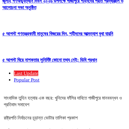
জুলাই গণঅভ্যুত্থান দিবস ২০২৬ উপলক্ষে গাজীপুরে শহিদদের প্রতি শ্রদ্ধাঞ্জলি ও
আলোচনা সভা অনুষ্ঠিত
৫ আগস্ট গণতন্ত্রকামী মানুষের বিজয়ের দিন, শহীদদের আত্মত্যাগ বৃথা যায়নি
৫ আগস্ট ঘিরে নাশকতার সুনির্দিষ্ট কোনো তথ্য নেই: ডিবি প্রধান
Last Update
Popular Post
সাংবাদিক তুহিন হত্যার এক বছর: খুনিদের ফাঁসির দাবিতে গাজীপুরে মানববন্ধন ও
প্রতিবাদ সমাবেশ
রাষ্ট্রপতি নির্বাচনের চূড়ান্ত ভোটার তালিকা প্রকাশ