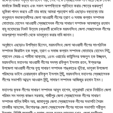
উদ্দেশ্য একটি সমৃদ্ধ বাংলাদেশ গড়া, সেই লক্ষে স্বেচ্ছাসেবক লীগ মাঠে থেকে নৌকা
মার্কাকে বিজয়ী করবে এবং সকল অপশক্তিকে প্রতিহত করার ক্ষেত্রে গুরুরপূর্ণ
ভূমিকা পালন করবে এটি তার কাছে আমরা প্রত্যাশ করি এছাড়াও বক্তব্যে তার
বন্ধুমহল শুভাকত্বদীসর জেলা আওয়ামী লীগের ত্রাণ ও সমাজ কল্যান সম্পাদক
মোতাহার হোসেন আওয়ামী স্বেচ্ছাসেবক লীগের সাধারণ সম্পাদক আফজালুর রহমান
বাবু মহোদয়ের নিকট উত্তম চক্রবর্তী রকেটকে ময়মনসিংহ জেলা সেচ্ছাসেবক লীগের
ভারপ্রাপ্ত সভাপতি থেকে ভাবমুক্ত করার দাবি জানান।
অনুষ্ঠানে এছাড়াও উপস্থিত ছিলেন, ময়মনসিংহ জেলা আওয়ামী লীগের সাংগঠনিক
সম্পাদক জিয়াউল হক সবুজ, ত্রাণ ও সমাজ কল্যান সম্পাদক মোতাহার হোসেন লিটু,
প্যানেল মেয়র-এ শামীমা আক্তার, ১৪নং ওয়ার্ডের কাউন্সিলর ফজলুল হক উজ্জ্বল,
ময়মনসিংহ মহানগর আওয়ামী লীগের সদস্য রফিকুল ইসলাম রতন, ঈশ্বরগঞ্জ
উপজেলা আওয়ামী লীগের যুগ্ম সাধারণ সম্পাদক শাঙ্কাচের ভূঁইয়া, ভালুকা উপজেলা
পরিষদের ভাইস চেয়ারম্যান রফিকুল ইসলাম পিন্টু, ময়মনসিংহ মহানগর স্বেচ্ছাসেবক
লীগের সভাপতি আব্দুল আওয়াল মিন্টু, সাদারণ সম্পাদক আজিজুর রহমান ইমন।
মহানগর কৃষক লীগের সাধারণ সম্পাদক আবুল হাশেম, হালুয়াঘাট থেকে নির্বাচিত জেলা
পরিষদ সদ সদস্য কাঞ্চন সরকার, গাজীপুর জেলা স্বেচ্ছাসেবক লীগের সাধারণ
সম্পাদক বান্ধি উদ্দীন অয়, জামালুপুর জেলা স্বেচ্ছাসেবক লীগের সভাপতি সৈয়দ
তানজীর আহমেদ, কিশোরগঞ্জ জেলা স্বেছাসেবক্ষ লীগের সাবেক সভাপতি শরীফুল