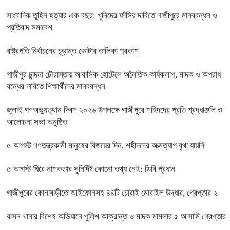
সাংবাদিক তুহিন হত্যার এক বছর: খুনিদের ফাঁসির দাবিতে গাজীপুরে মানববন্ধন ও
প্রতিবাদ সমাবেশ
রাষ্ট্রপতি নির্বাচনের চূড়ান্ত ভোটার তালিকা প্রকাশ
গাজীপুর চান্দনা চৌরাস্তায় আবাসিক হোটেলে অনৈতিক কার্যকলাপ, মাদক ও অপরাধ
বন্ধের দাবিতে শিক্ষার্থীদের মানববন্ধন
জুলাই গণঅভ্যুত্থান দিবস ২০২৬ উপলক্ষে গাজীপুরে শহিদদের প্রতি শ্রদ্ধাঞ্জলি ও
আলোচনা সভা অনুষ্ঠিত
৫ আগস্ট গণতন্ত্রকামী মানুষের বিজয়ের দিন, শহীদদের আত্মত্যাগ বৃথা যায়নি
৫ আগস্ট ঘিরে নাশকতার সুনির্দিষ্ট কোনো তথ্য নেই: ডিবি প্রধান
গাজীপুরের কোনাবাড়ীতে আইফোনসহ ৪৪টি চোরাই মোবাইল উদ্ধার, গ্রেপ্তার ২
বাসন থানার বিশেষ অভিযানে পুলিশ আক্রান্ত ও মাদক মামলার ৫ আসামি গ্রেপ্তার