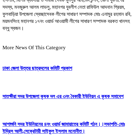
ইসলাম, বিশিষ্ট ব্যবসায়ী ও সমাজ সেবক মুনসুর আহমেদ চন্শন, জেলা যুবলীগের
সদস্য, মনজুরুল আলম লাভলু, মহানগর যুবলীগ নেতা রাফিউল আদনান প্রিয়ম,
ফুলবাড়িয়া উপজেলা স্বেচ্ছাসেবক লীগের সাধারণ সম্পাদক মোঃ এনামুর রহমান রবি,
ময়মনসিংহ মহানগর ১৭নং ওয়ার্ড আওয়ামী লীগের সাধারণ সম্পাদক বরকত খানসহ
বন্ধু স্বজন।
More News Of This Category
ঢাকা জেলা উত্তর ছাত্রদলের কমিটি প্রকাশ
সাতক্ষীরা সদর উপজেলা কৃষক দল এর ৩নং বৈকারী ইউনিয়ন এ কৃষক সমাবেশ
আশাশুনি সদর ইউনিয়নের ৪নং ওয়ার্ড জামায়াতের কমিটি গঠন।।সভাপতি-মোঃ
ইদ্রিস আলী,সেক্রেটারী সাইফুল ইসলাম মনোনীত।