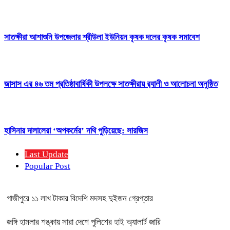
সাতক্ষীরা আশাশুনি উপজেলার শ্রীউলা ইউনিয়ন কৃষক দলের কৃষক সমাবেশ
জাসাস এর ৪৬ তম প্রতিষ্ঠাবার্ষিকী উপলক্ষে সাতক্ষীরায় র‍্যালী ও আলোচনা অনুষ্ঠিত
হাসিনার দালালেরা ‘অপকর্মের’ নথি পুড়িয়েছে: সারজিস
Last Update
Popular Post
গাজীপুরে ১১ লাখ টাকার বিদেশি মদসহ দুইজন গ্রেপ্তার
জঙ্গি হামলার শঙ্কায় সারা দেশে পুলিশের হাই অ্যালার্ট জারি