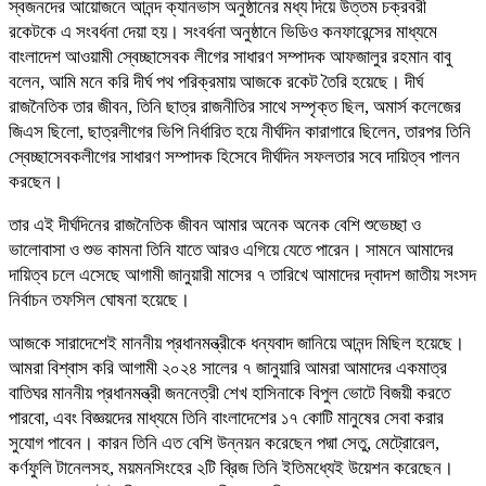
স্বজনদের আয়োজনে আনন্দ ক্যানভাস অনুষ্ঠানের মধ্য দিয়ে উত্তম চক্রবরী
রকেটকে এ সংবর্ধনা দেয়া হয়। সংবর্ধনা অনুষ্ঠানে ভিডিও কনফারেন্সের মাধ্যমে
বাংলাদেশ আওয়ামী স্বেচ্ছাসেবক লীগের সাধারণ সম্পাদক আফজালুর রহমান বাবু
বলেন, আমি মনে করি দীর্ঘ পথ পরিক্রমায় আজকে রকেট তৈরি হয়েছে। দীর্ঘ
রাজনৈতিক তার জীবন, তিনি ছাত্র রাজনীতির সাথে সম্পৃক্ত ছিল, অমার্স কলেজের
জিএস ছিলো, ছাত্রলীগের ভিপি নির্ধারিত হয়ে নীর্ঘদিন কারাগারে ছিলেন, তারপর তিনি
স্বেচ্ছাসেবকলীগের সাধারণ সম্পাদক হিসেবে দীর্ঘদিন সফলতার সবে দায়িত্ব পালন
করছেন।
তার এই দীর্ঘদিনের রাজনৈতিক জীবন আমার অনেক অনেক বেশি শুভেচ্ছা ও
ভালোবাসা ও শুভ কামনা তিনি যাতে আরও এগিয়ে যেতে পারেন। সামনে আমাদের
দায়িত্ব চলে এসেছে আগামী জানুয়ারী মাসের ৭ তারিখে আমাদের দ্বাদশ জাতীয় সংসদ
নির্বাচন তফসিল ঘোষনা হয়েছে।
আজকে সারাদেশেই মাননীয় প্রধানমন্ত্রীকে ধন্যবাদ জানিয়ে আনন্দ মিছিল হয়েছে।
আমরা বিশ্বাস করি আগামী ২০২৪ সালের ৭ জানুয়ারি আমরা আমাদের একমাত্র
বাতিঘর মাননীয় প্রধানমন্ত্রী জননেত্রী শেখ হাসিনাকে বিপুল ভোটে বিজয়ী করতে
পারবো, এবং বিজ্ঞয়দের মাধ্যমে তিনি বাংলাদেশের ১৭ কোটি মানুষের সেবা করার
সুযোগ পাবেন। কারন তিনি এত বেশি উন্নয়ন করেছেন পদ্মা সেতু, মেট্রোরেল,
কর্ণফুলি টানেলসহ, ময়মনসিংহের ২টি ব্রিজ তিনি ইতিমধ্যেই উয়েশন করেছেন।