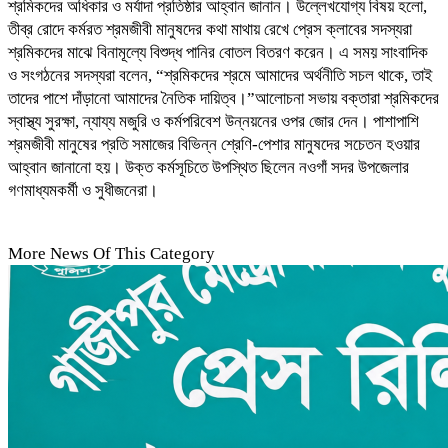
শ্রমিকদের অধিকার ও মর্যাদা প্রতিষ্ঠার আহ্বান জানান। উল্লেখযোগ্য বিষয় হলো,
তীব্র রোদে কর্মরত শ্রমজীবী মানুষদের কথা মাথায় রেখে প্রেস ক্লাবের সদস্যরা
শ্রমিকদের মাঝে বিনামূল্যে বিশুদ্ধ পানির বোতল বিতরণ করেন। এ সময় সাংবাদিক
ও সংগঠনের সদস্যরা বলেন, “শ্রমিকদের শ্রমে আমাদের অর্থনীতি সচল থাকে, তাই
তাদের পাশে দাঁড়ানো আমাদের নৈতিক দায়িত্ব।”আলোচনা সভায় বক্তারা শ্রমিকদের
স্বাস্থ্য সুরক্ষা, ন্যায্য মজুরি ও কর্মপরিবেশ উন্নয়নের ওপর জোর দেন। পাশাপাশি
শ্রমজীবী মানুষের প্রতি সমাজের বিভিন্ন শ্রেণি-পেশার মানুষদের সচেতন হওয়ার
আহ্বান জানানো হয়। উক্ত কর্মসূচিতে উপস্থিত ছিলেন নওগাঁ সদর উপজেলার
গণমাধ্যমকর্মী ও সুধীজনেরা।
More News Of This Category