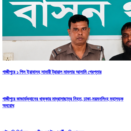
গাজীপুরে ১ পিস ইয়াবাসহ সামারী ট্রায়াল মামলার আসামি গ্রেপ্তার
গাজীপুরে কাভার্ডভ্যানের ধাক্কায় মাদ্রাসাছাত্র নিহত, ঢাকা-ময়মনসিংহ মহাসড়ক
অবরোধ