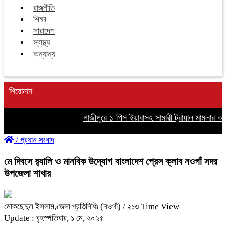
রাজনীতি
শিক্ষা
সারাদেশ
স্বাস্থ্য
অন্যান্য
শিরোনাম
গাজীপুরে ১ পিস ইয়াবাসহ সামারী ট্রায়াল মামলার আসামি গ
/
প্রধান সংবাদ
মে দিবসে র‍্যালি ও মানবিক উদ্যোগ বাংলাদেশ প্রেস ক্লাব নওগাঁ সদর
উপজেলা শাখার
মোকছেদুল ইসলাম,জেলা প্রতিনিধিঃ (নওগাঁ)
/ ২১৩ Time View
Update : বৃহস্পতিবার, ১ মে, ২০২৫