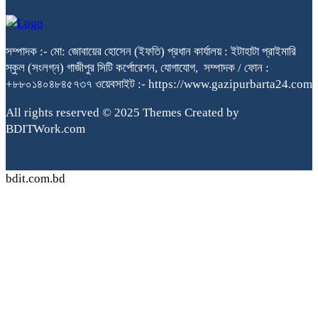
সম্পাদক :- মো: জোবায়ের হোসেন (ইফতি) প্রধান কার্যালয় : ইটাহাটা প্রাইমারি
স্কুল (সংলগ্ন) গাজীপুর সিটি কর্পোরেশন, যোগাযোগ, সম্পাদক / ফোন :
+৮৮০১৪০৪৮৪৫৭৩৭ ওয়েবসাইট :- https://www.gazipurbarta24.com
All rights reserved © 2025 Themes Created by
BDITWork.com
bdit.com.bd