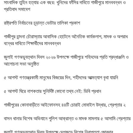
সাংবাদিক তুহিন হত্যার এক বছর: খুনিদের ফাঁসির দাবিতে গাজীপুরে মানববন্ধন ও
প্রতিবাদ সমাবেশ
রাষ্ট্রপতি নির্বাচনের চূড়ান্ত ভোটার তালিকা প্রকাশ
গাজীপুর চান্দনা চৌরাস্তায় আবাসিক হোটেলে অনৈতিক কার্যকলাপ, মাদক ও অপরাধ
বন্ধের দাবিতে শিক্ষার্থীদের মানববন্ধন
জুলাই গণঅভ্যুত্থান দিবস ২০২৬ উপলক্ষে গাজীপুরে শহিদদের প্রতি শ্রদ্ধাঞ্জলি ও
আলোচনা সভা অনুষ্ঠিত
৫ আগস্ট গণতন্ত্রকামী মানুষের বিজয়ের দিন, শহীদদের আত্মত্যাগ বৃথা যায়নি
৫ আগস্ট ঘিরে নাশকতার সুনির্দিষ্ট কোনো তথ্য নেই: ডিবি প্রধান
গাজীপুরের কোনাবাড়ীতে আইফোনসহ ৪৪টি চোরাই মোবাইল উদ্ধার, গ্রেপ্তার ২
বাসন থানার বিশেষ অভিযানে পুলিশ আক্রান্ত ও মাদক মামলার ৫ আসামি গ্রেপ্তার
জুলাই গণঅভ্যুত্থান দিবস উপলক্ষে দেশজুড়ে বিশেষ নিরাপত্তা জোরদার