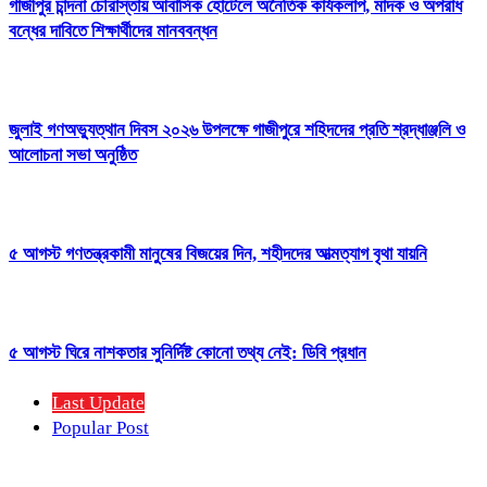
গাজীপুর চান্দনা চৌরাস্তায় আবাসিক হোটেলে অনৈতিক কার্যকলাপ, মাদক ও অপরাধ
বন্ধের দাবিতে শিক্ষার্থীদের মানববন্ধন
জুলাই গণঅভ্যুত্থান দিবস ২০২৬ উপলক্ষে গাজীপুরে শহিদদের প্রতি শ্রদ্ধাঞ্জলি ও
আলোচনা সভা অনুষ্ঠিত
৫ আগস্ট গণতন্ত্রকামী মানুষের বিজয়ের দিন, শহীদদের আত্মত্যাগ বৃথা যায়নি
৫ আগস্ট ঘিরে নাশকতার সুনির্দিষ্ট কোনো তথ্য নেই: ডিবি প্রধান
Last Update
Popular Post