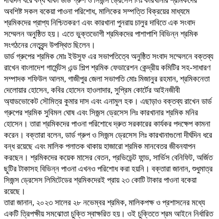
দীর্ঘদিন ধরে বন্ধ থাকা ডার্ড গ্রুপ ও সিজন্স ড্রেসেস লিঃ কারখানার শ্রমিকদের
অবশিষ্ট সকল বকেয়া পাওনা পরিশোধ, মালিকের সম্পত্তি বিক্রয়ের মাধ্যমে
শ্রমিকদের প্রাপ্য নিশ্চিতকরণ এবং কারখানা পুনরায় চালুর দাবিতে এক সংবাদ
সম্মেলন অনুষ্ঠিত হয়। এতে ভুক্তভোগী শ্রমিকদের পাশাপাশি বিভিন্ন শ্রমিক
সংগঠনের নেতৃবৃন্দ উপস্থিত ছিলেন।
ডার্ড গ্রুপের শ্রমিক মোঃ ইউসুফ এর সভাপতিত্বে অনুষ্ঠিত সংবাদ সম্মেলনে বক্তব্য
রাখেন বাংলাদেশ গার্মেন্টস এন্ড শিল্প শ্রমিক ফেডারেশন কেন্দ্রীয় কমিটির সহ-সাধারণ
সম্পাদক শফিউল আলম, গাজীপুর জেলা সভাপতি মোঃ মিজানুর রহমান, শ্রমিকনেতা
দেলোয়ার হোসেন, কবির হোসেন হাওলাদার, সুপ্রিম কোর্টের আইনজীবী
অ্যাডভোকেট সৌমিত্র কুমার দাস এবং এনামুল হক। এছাড়াও বক্তব্য রাখেন ডার্ড
গ্রুপের শ্রমিক সুবিমল ঘোষ এবং সিজন্স ড্রেসেস লিঃ কারখানার শ্রমিক মনির
হোসেন। তারা শ্রমিকদের পাওনা পরিশোধে দ্রুত সরকারের কার্যকর পদক্ষেপ কামনা
করেন। বক্তারা বলেন, ডার্ড গ্রুপ ও সিজন্স ড্রেসেস লিঃ কারখানাগুলো দীর্ঘদিন ধরে
বন্ধ রয়েছে এবং মালিক পলাতক থাকায় হাজারো শ্রমিক মানবেতর জীবনযাপন
করছেন। শ্রমিকদের কয়েক মাসের বেতন, প্রভিডেন্ট ফান্ড, সার্ভিস বেনিফিট, অর্জিত
ছুটির টাকাসহ বিভিন্ন পাওনা এখনও পরিশোধ করা হয়নি। বক্তারা জানান, শুধুমাত্র
সিজন্স ড্রেসেস লিমিটেডের শ্রমিকদেরই প্রায় ২৩ কোটি টাকার পাওনা বকেয়া
রয়েছে।
তারা জানান, ২০২৩ সালের ২৮ নভেম্বর শ্রমিক, মালিকপক্ষ ও প্রশাসনের মধ্যে
একটি ত্রিপক্ষীয় সমঝোতা চুক্তি স্বাক্ষরিত হয়। ওই চুক্তিতে শ্রম আইনে নির্ধারিত