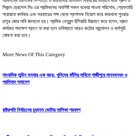
অবিলম্বে মালিকের সম্পত্তি ও কারখানার মালামাল বিক্রয়ের মাধ্যমে ডার্ড গ্রুপ ও
সিজন্স ড্রেসেস লিঃ এর শ্রমিকদের অবশিষ্ট সকল বকেয়া পাওনা পরিশোধ, গ্রেফতারি
পরোয়ানা কার্যকর এবং সরকারের পক্ষ থেকে প্রশাসক নিয়োগ করে কারখানা পুনরায়
চালুর জোর দাবি জানানো হয়। শ্রমিক নেতৃবৃন্দ হুঁশিয়ারি উচ্চারণ করে বলেন, দ্রুত
কার্যকর পদক্ষেপ গ্রহণ না করা হলে ভবিষ্যতে আরও কঠোর আন্দোলন ও কর্মসূচি
ঘোষণা করা হবে।
More News Of This Category
সাংবাদিক তুহিন হত্যার এক বছর: খুনিদের ফাঁসির দাবিতে গাজীপুরে মানববন্ধন ও
প্রতিবাদ সমাবেশ
রাষ্ট্রপতি নির্বাচনের চূড়ান্ত ভোটার তালিকা প্রকাশ