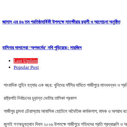
জাসাস এর ৪৬ তম প্রতিষ্ঠাবার্ষিকী উপলক্ষে সাতক্ষীরায় র‍্যালী ও আলোচনা অনুষ্ঠিত
হাসিনার দালালেরা ‘অপকর্মের’ নথি পুড়িয়েছে: সারজিস
Last Update
Popular Post
সাংবাদিক তুহিন হত্যার এক বছর: খুনিদের ফাঁসির দাবিতে গাজীপুরে মানববন্ধন ও প্র
রাষ্ট্রপতি নির্বাচনের চূড়ান্ত ভোটার তালিকা প্রকাশ
গাজীপুর চান্দনা চৌরাস্তায় আবাসিক হোটেলে অনৈতিক কার্যকলাপ, মাদক ও অপরাধ বন্ধে
জুলাই গণঅভ্যুত্থান দিবস ২০২৬ উপলক্ষে গাজীপুরে শহিদদের প্রতি শ্রদ্ধাঞ্জলি ও 