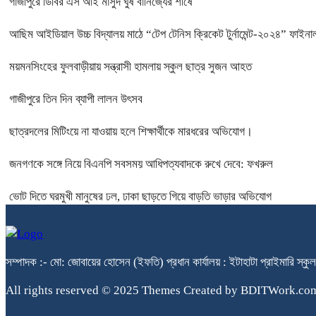
গাজীপুরে ডিবির এস আই মাসুদ ঘুষ বানিজ্যের শীর্ষে
আছিম আইডিয়াল উচ্চ বিদ্যালয় মাঠে “টেপ টেনিস ক্রিকেট টুর্নামেন্ট-২০২৪” ফাইনাল
ময়মনসিংহের ফুলবাড়ীয়ায় সন্ত্রাসী হামলায় স্কুল ছাত্র সুজন আহত
গাজীপুরে তিন দিন ব্যাপী লালন উৎসব
ছাত্রদলের মিটিংয়ে না যাওয়ায় হলে শিক্ষার্থীকে মারধরের অভিযোগ।
জনগণকে সঙ্গে নিয়ে বিএনপি সবসময় আধিপত্যবাদকে রুখে দেবে: ফখরুল
ভোট দিতে ঘরমুখী মানুষের ঢল, ঢাকা ছাড়তে গিয়ে বাড়তি ভাড়ার অভিযোগ
সম্পাদক :- মো: জোবায়ের হোসেন (ইফতি) প্রধান কার্যালয় : ইটাহাটা প্রাইম
All rights reserved © 2025 Themes Created by BDITWork.co