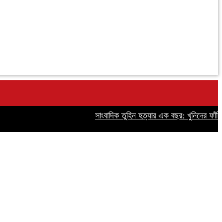
সাংবাদিক তুহিন হত্যার এক বছর: খুনিদের ফাঁসির দ