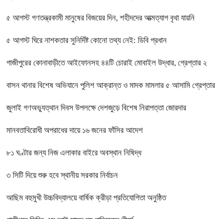
৫ আগস্ট গণতন্ত্রকামী মানুষের বিজয়ের দিন, শহীদদের আত্মত্যাগ বৃথা যায়নি
৫ আগস্ট ঘিরে নাশকতার সুনির্দিষ্ট কোনো তথ্য নেই: ডিবি প্রধান
গাজীপুরের কোনাবাড়ীতে আইফোনসহ ৪৪টি চোরাই মোবাইল উদ্ধার, গ্রেপ্তার ২
বাসন থানার বিশেষ অভিযানে পুলিশ আক্রান্ত ও মাদক মামলার ৫ আসামি গ্রেপ্তার
জুলাই গণঅভ্যুত্থান দিবস উপলক্ষে দেশজুড়ে বিশেষ নিরাপত্তা জোরদার
মানবতাবিরোধী অপরাধের দায়ে ১৬ জনের ফাঁসির আদেশ
৮১ ঘণ্টার জন্য নিজ এলাকার বাইরে অবস্থান নিষিদ্ধ
৩ সিটি দিয়ে শুরু হবে স্থানীয় সরকার নির্বাচন
আছিম বহুমুখী উচ্চবিদ্যালয়ে বার্ষিক ক্রীড়া প্রতিযোগিতা অনুষ্ঠিত