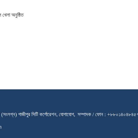
 খেলা অনুষ্ঠিত
ারি স্কুল (সংলগ্ন) গাজীপুর সিটি কর্পোরেশন, যোগাযোগ, সম্পাদক / ফোন : +৮৮০
m