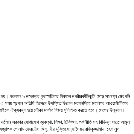
ত হয়। গতকাল ৯ নভেম্বর বৃহস্পতিবার বিকালে নগরীরকাঁচিঝুলি মোড় সংলগ্ন মেহগনি
। এ সময় প্রধান অতিথি হিসেবে উপস্থিত ছিলেন ময়মনসিংহ মহানগর আওয়ামীলীগের
সবাইকে ঐক্যবন্ধ হয়ে নৌকা মার্কার বিজয় সুনিশ্চিত করতে হবে। দেশের উন্নয়ন।
তমান সরকার যোগাযোগ ব্যবস্থা, শিক্ষা, চিকিৎসা, অর্থনীতি সহ বিভিন্ন খাতে আমূল
যাপক গোলাম ফেরদৌস জিলু, বীর মুক্তিযোদ্ধা সৈয়দ রফিকুজ্জামান, হেলালুল