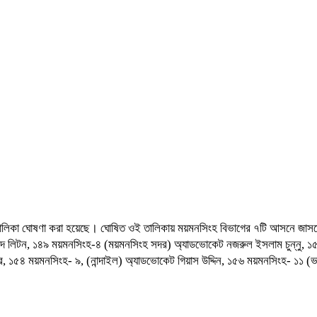
থী তালিকা ঘোষণা করা হয়েছে। ঘোষিত ওই তালিকায় ময়মনসিংহ বিভাগের ৭টি আসনে জাসদ
আহাম্মেদ লিটন, ১৪৯ ময়মনসিংহ-৪ (ময়মনসিংহ সদর) অ্যাডভোকেট নজরুল ইসলাম চুন্নু,
ার, ১৫৪ ময়মনসিংহ- ৯, (নান্দাইল) অ্যাডভোকেট গিয়াস উদ্দিন, ১৫৬ ময়মনসিংহ- ১১