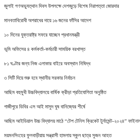
জুলাই গণঅভ্যুত্থান দিবস উপলক্ষে দেশজুড়ে বিশেষ নিরাপত্তা জোরদার
মানবতাবিরোধী অপরাধের দায়ে ১৬ জনের ফাঁসির আদেশ
১০ দিনের যুক্তরাষ্ট্র সফরে যাচ্ছেন প্রধানমন্ত্রী
ভূমি অফিসের ৪ কর্মকর্তা-কর্মচারী সাময়িক বরখাস্ত
৮১ ঘণ্টার জন্য নিজ এলাকার বাইরে অবস্থান নিষিদ্ধ
৩ সিটি দিয়ে শুরু হবে স্থানীয় সরকার নির্বাচন
আছিম বহুমুখী উচ্চবিদ্যালয়ে বার্ষিক ক্রীড়া প্রতিযোগিতা অনুষ্ঠিত
গাজীপুরে ডিবির এস আই মাসুদ ঘুষ বানিজ্যের শীর্ষে
আছিম আইডিয়াল উচ্চ বিদ্যালয় মাঠে “টেপ টেনিস ক্রিকেট টুর্নামেন্ট-২০২৪” ফাইনাল
ময়মনসিংহের ফুলবাড়ীয়ায় সন্ত্রাসী হামলায় স্কুল ছাত্র সুজন আহত