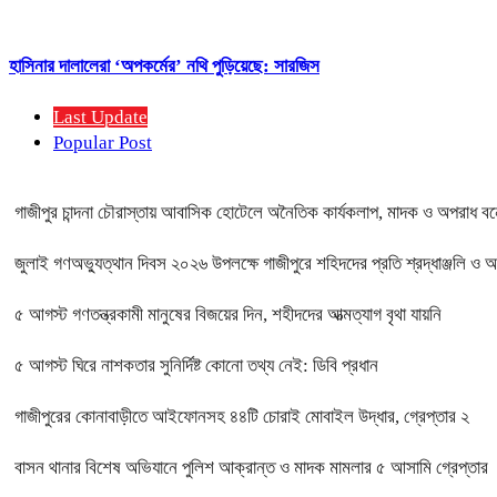
হাসিনার দালালেরা ‘অপকর্মের’ নথি পুড়িয়েছে: সারজিস
Last Update
Popular Post
গাজীপুর চান্দনা চৌরাস্তায় আবাসিক হোটেলে অনৈতিক কার্যকলাপ, মাদক ও অপরাধ বন্ধে
জুলাই গণঅভ্যুত্থান দিবস ২০২৬ উপলক্ষে গাজীপুরে শহিদদের প্রতি শ্রদ্ধাঞ্জলি ও 
৫ আগস্ট গণতন্ত্রকামী মানুষের বিজয়ের দিন, শহীদদের আত্মত্যাগ বৃথা যায়নি
৫ আগস্ট ঘিরে নাশকতার সুনির্দিষ্ট কোনো তথ্য নেই: ডিবি প্রধান
গাজীপুরের কোনাবাড়ীতে আইফোনসহ ৪৪টি চোরাই মোবাইল উদ্ধার, গ্রেপ্তার ২
বাসন থানার বিশেষ অভিযানে পুলিশ আক্রান্ত ও মাদক মামলার ৫ আসামি গ্রেপ্তার