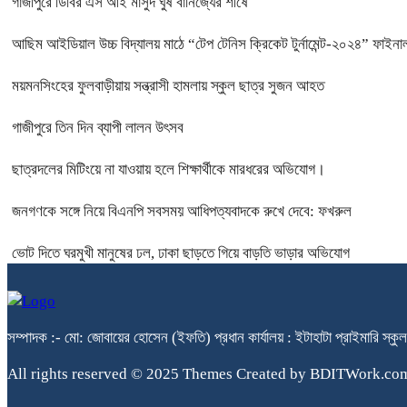
গাজীপুরে ডিবির এস আই মাসুদ ঘুষ বানিজ্যের শীর্ষে
আছিম আইডিয়াল উচ্চ বিদ্যালয় মাঠে “টেপ টেনিস ক্রিকেট টুর্নামেন্ট-২০২৪” ফাইনাল
ময়মনসিংহের ফুলবাড়ীয়ায় সন্ত্রাসী হামলায় স্কুল ছাত্র সুজন আহত
গাজীপুরে তিন দিন ব্যাপী লালন উৎসব
ছাত্রদলের মিটিংয়ে না যাওয়ায় হলে শিক্ষার্থীকে মারধরের অভিযোগ।
জনগণকে সঙ্গে নিয়ে বিএনপি সবসময় আধিপত্যবাদকে রুখে দেবে: ফখরুল
ভোট দিতে ঘরমুখী মানুষের ঢল, ঢাকা ছাড়তে গিয়ে বাড়তি ভাড়ার অভিযোগ
সম্পাদক :- মো: জোবায়ের হোসেন (ইফতি) প্রধান কার্যালয় : ইটাহাটা প্রাইম
All rights reserved © 2025 Themes Created by BDITWork.co