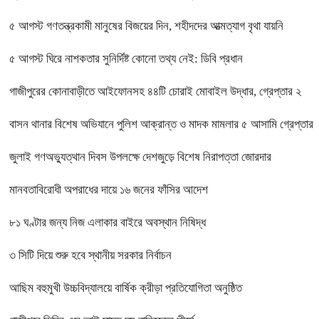
৫ আগস্ট গণতন্ত্রকামী মানুষের বিজয়ের দিন, শহীদদের আত্মত্যাগ বৃথা যায়নি
৫ আগস্ট ঘিরে নাশকতার সুনির্দিষ্ট কোনো তথ্য নেই: ডিবি প্রধান
গাজীপুরের কোনাবাড়ীতে আইফোনসহ ৪৪টি চোরাই মোবাইল উদ্ধার, গ্রেপ্তার ২
বাসন থানার বিশেষ অভিযানে পুলিশ আক্রান্ত ও মাদক মামলার ৫ আসামি গ্রেপ্তার
জুলাই গণঅভ্যুত্থান দিবস উপলক্ষে দেশজুড়ে বিশেষ নিরাপত্তা জোরদার
মানবতাবিরোধী অপরাধের দায়ে ১৬ জনের ফাঁসির আদেশ
৮১ ঘণ্টার জন্য নিজ এলাকার বাইরে অবস্থান নিষিদ্ধ
৩ সিটি দিয়ে শুরু হবে স্থানীয় সরকার নির্বাচন
আছিম বহুমুখী উচ্চবিদ্যালয়ে বার্ষিক ক্রীড়া প্রতিযোগিতা অনুষ্ঠিত