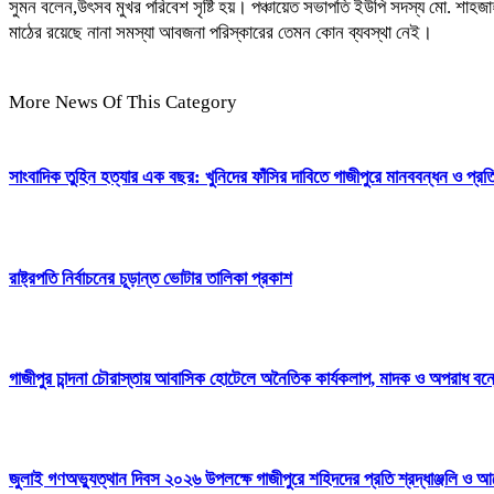
সুমন বলেন,উৎসব মুখর পরিবেশ সৃষ্টি হয়। পঞ্চায়েত সভাপতি ইউপি সদস্য মো. 
মাঠের রয়েছে নানা সমস্যা আবজনা পরিস্কারের তেমন কোন ব্যবস্থা নেই।
More News Of This Category
সাংবাদিক তুহিন হত্যার এক বছর: খুনিদের ফাঁসির দাবিতে গাজীপুরে মানববন্ধন ও প্র
রাষ্ট্রপতি নির্বাচনের চূড়ান্ত ভোটার তালিকা প্রকাশ
গাজীপুর চান্দনা চৌরাস্তায় আবাসিক হোটেলে অনৈতিক কার্যকলাপ, মাদক ও অপরাধ বন্ধের
জুলাই গণঅভ্যুত্থান দিবস ২০২৬ উপলক্ষে গাজীপুরে শহিদদের প্রতি শ্রদ্ধাঞ্জলি ও আ