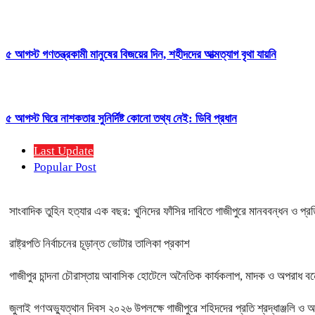
৫ আগস্ট গণতন্ত্রকামী মানুষের বিজয়ের দিন, শহীদদের আত্মত্যাগ বৃথা যায়নি
৫ আগস্ট ঘিরে নাশকতার সুনির্দিষ্ট কোনো তথ্য নেই: ডিবি প্রধান
Last Update
Popular Post
সাংবাদিক তুহিন হত্যার এক বছর: খুনিদের ফাঁসির দাবিতে গাজীপুরে মানববন্ধন ও প্র
রাষ্ট্রপতি নির্বাচনের চূড়ান্ত ভোটার তালিকা প্রকাশ
গাজীপুর চান্দনা চৌরাস্তায় আবাসিক হোটেলে অনৈতিক কার্যকলাপ, মাদক ও অপরাধ বন্ধে
জুলাই গণঅভ্যুত্থান দিবস ২০২৬ উপলক্ষে গাজীপুরে শহিদদের প্রতি শ্রদ্ধাঞ্জলি ও 