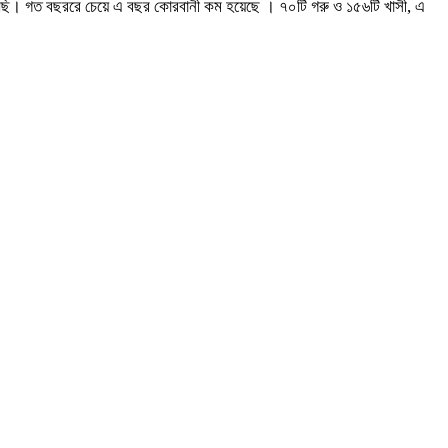
েছি। গত বছররে চেয়ে এ বছর কোরবানী কম হয়েছে । ৭০টি গরু ও ১৫৬টি খাসী, এ