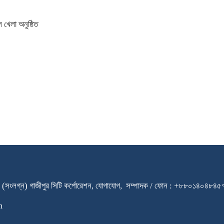
 খেলা অনুষ্ঠিত
ারি স্কুল (সংলগ্ন) গাজীপুর সিটি কর্পোরেশন, যোগাযোগ, সম্পাদক / ফোন : +৮৮০
m