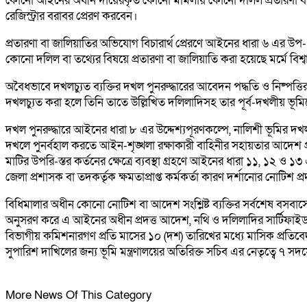
কোনো আইনের অধীন দায়েরকৃত কোনো মামলায় কোনো দলিল প্রতারণা বা জালিয়
রেজিস্ট্রার বরাবর প্রেরণ করবেন।
প্রতারণা বা জালিয়াতির অভিযোগ বিচারার্থ প্রেরণে আইনের ধারা ৬ এর উপ
কোনো দলিল বা তথ্যের বিষয়ে প্রতারণা বা জালিয়াতি করা হয়েছে মর্মে বিশ্বাস ক
অবৈধভাবে দখলচ্যুত ব্যক্তির দখল পুনরুদ্ধারের আবেদন পদ্ধতি ও নিষ্পত্ত
দখলচ্যুত করা হলে তিনি তাতে উল্লিখিত দলিলাদিসহ তার পূর্ব-দখলীয় ভূমিতে
দখল পুনরুদ্ধারে আইনের ধারা ৮ এর উদ্দেশ্যপূরণকল্পে, নালিশী ভূমির দখল হস্
দখলে পুনর্বহাল করতে আইন-শৃঙ্খলা রক্ষাকারী বাহিনীর সহায়তার আদেশ প্রদ
মাটির উপরি-স্তর কর্তনের ক্ষেত্রে ব্যবস্থা গ্রহণে আইনের ধারা ১১, ১২ ও 
জেলা প্রশাসক বা তদকর্তৃক ক্ষমতাপ্রাপ্ত কর্মকর্তা কারণ দর্শানোর নোটিশ প
বিধিমালার অধীন কোনো নোটিশ বা আদেশ সংশ্লিষ্ট ব্যক্তির সর্বশেষ বসবাস
অনুসরণ করে এ আইনের অধীন প্রদত্ত আদেশ, নথি ও দলিলাদির সার্টিফাইড 
বিভাগীয় কমিশনারগণ প্রতি মাসের ১০ (দশ) তারিখের মধ্যে মাসিক প্রতিবেদন 
সুপারিশ দাখিলের জন্য ভূমি মন্ত্রণালয়ের অতিরিক্ত সচিব এর নেতৃত্বে ৭ স
More News Of This Category