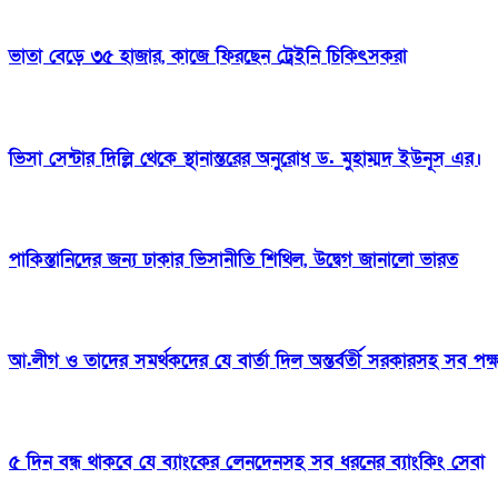
ভাতা বেড়ে ৩৫ হাজার, কাজে ফিরছেন ট্রেইনি চিকিৎসকরা
ভিসা সেন্টার দিল্লি থেকে স্থানান্তরের অনুরোধ ড. মুহাম্মদ ইউনূস এর।
পাকিস্তানিদের জন্য ঢাকার ভিসানীতি শিথিল, উদ্বেগ জানালো ভারত
আ.লীগ ও তাদের সমর্থকদের যে বার্তা দিল অন্তর্বর্তী সরকারসহ সব পক্
৫ দিন বন্ধ থাকবে যে ব্যাংকের লেনদেনসহ সব ধরনের ব‌্যাং‌কিং সেবা