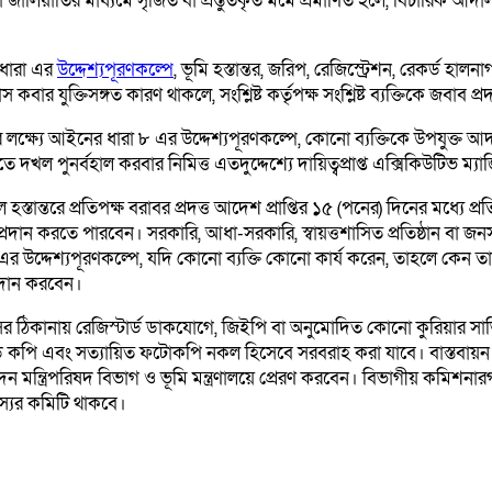
াতির মাধ্যমে সৃজিত বা প্রস্তুতকৃত মর্মে প্রমাণিত হলে, বিচারিক আদাল
-ধারা এর
উদ্দেশ্যপূরণকল্পে
, ভূমি হস্তান্তর, জরিপ, রেজিস্ট্রেশন, রেকর্ড হালন
বার যুক্তিসঙ্গত কারণ থাকলে, সংশ্লিষ্ট কর্তৃপক্ষ সংশ্লিষ্ট ব্যক্তিকে জবাব 
ির লক্ষ্যে আইনের ধারা ৮ এর উদ্দেশ্যপূরণকল্পে, কোনো ব্যক্তিকে উপযুক্ত 
 দখল পুনর্বহাল করবার নিমিত্ত এতদুদ্দেশ্যে দায়িত্বপ্রাপ্ত এক্সিকিউটিভ ম
তান্তরে প্রতিপক্ষ বরাবর প্রদত্ত আদেশ প্রাপ্তির ১৫ (পনের) দিনের মধ্যে প্রত
ান করতে পারবেন। সরকারি, আধা-সরকারি, স্বায়ত্তশাসিত প্রতিষ্ঠান বা জনসাধ
১৩ এর উদ্দেশ্যপূরণকল্পে, যদি কোনো ব্যক্তি কোনো কার্য করেন, তাহলে কেন তার
্রদান করবেন।
ের ঠিকানায় রেজিস্টার্ড ডাকযোগে, জিইপি বা অনুমোদিত কোনো কুরিয়ার সার্
কপি এবং সত্যায়িত ফটোকপি নকল হিসেবে সরবরাহ করা যাবে। বাস্তবায়ন প্র
মন্ত্রিপরিষদ বিভাগ ও ভূমি মন্ত্রণালয়ে প্রেরণ করবেন। বিভাগীয় কমিশনারগণ
দস্যের কমিটি থাকবে।