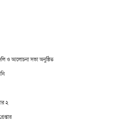
ঞ্জলি ও আলোচনা সভা অনুষ্ঠিত
য়নি
ার ২
েপ্তার