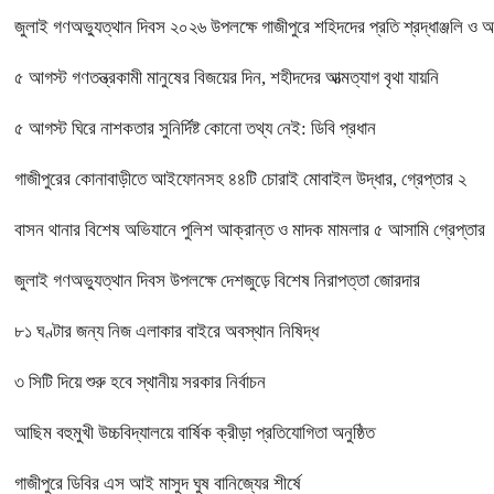
জুলাই গণঅভ্যুত্থান দিবস ২০২৬ উপলক্ষে গাজীপুরে শহিদদের প্রতি শ্রদ্ধাঞ্জলি ও 
৫ আগস্ট গণতন্ত্রকামী মানুষের বিজয়ের দিন, শহীদদের আত্মত্যাগ বৃথা যায়নি
৫ আগস্ট ঘিরে নাশকতার সুনির্দিষ্ট কোনো তথ্য নেই: ডিবি প্রধান
গাজীপুরের কোনাবাড়ীতে আইফোনসহ ৪৪টি চোরাই মোবাইল উদ্ধার, গ্রেপ্তার ২
বাসন থানার বিশেষ অভিযানে পুলিশ আক্রান্ত ও মাদক মামলার ৫ আসামি গ্রেপ্তার
জুলাই গণঅভ্যুত্থান দিবস উপলক্ষে দেশজুড়ে বিশেষ নিরাপত্তা জোরদার
৮১ ঘণ্টার জন্য নিজ এলাকার বাইরে অবস্থান নিষিদ্ধ
৩ সিটি দিয়ে শুরু হবে স্থানীয় সরকার নির্বাচন
আছিম বহুমুখী উচ্চবিদ্যালয়ে বার্ষিক ক্রীড়া প্রতিযোগিতা অনুষ্ঠিত
গাজীপুরে ডিবির এস আই মাসুদ ঘুষ বানিজ্যের শীর্ষে