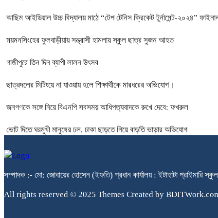
আছিম আইডিয়াল উচ্চ বিদ্যালয় মাঠে “টেপ টেনিস ক্রিকেট টুর্নামেন্ট-২০২৪” ফাইনাল
ময়মনসিংহের ফুলবাড়ীয়ায় সন্ত্রাসী হামলায় স্কুল ছাত্র সুজন আহত
গাজীপুরে তিন দিন ব্যাপী লালন উৎসব
ছাত্রদলের মিটিংয়ে না যাওয়ায় হলে শিক্ষার্থীকে মারধরের অভিযোগ।
জনগণকে সঙ্গে নিয়ে বিএনপি সবসময় আধিপত্যবাদকে রুখে দেবে: ফখরুল
ভোট দিতে ঘরমুখী মানুষের ঢল, ঢাকা ছাড়তে গিয়ে বাড়তি ভাড়ার অভিযোগ
সম্পাদক :- মো: জোবায়ের হোসেন (ইফতি) প্রধান কার্যালয় : ইটাহাটা প্রাইম
All rights reserved © 2025 Themes Created by BDITWork.co