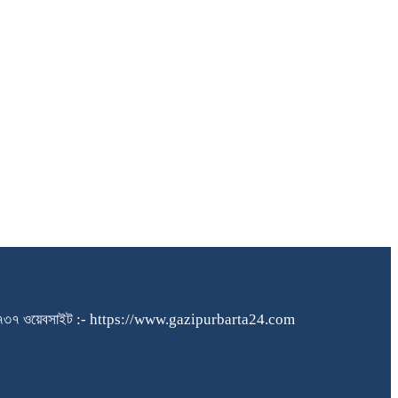
১৪০৪৮৪৫৭৩৭ ওয়েবসাইট :- https://www.gazipurbarta24.com