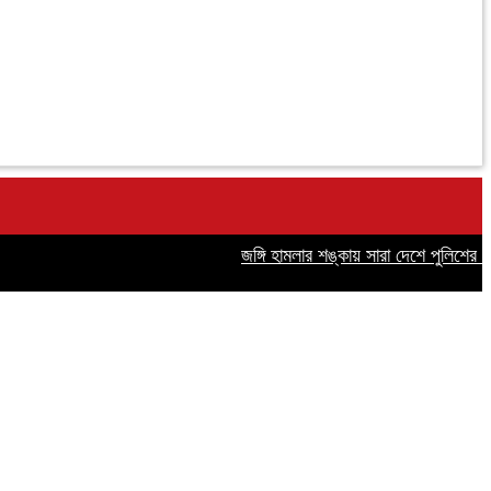
জঙ্গি হামলার শঙ্কায় সারা দেশে পুলিশের হাই অ্য