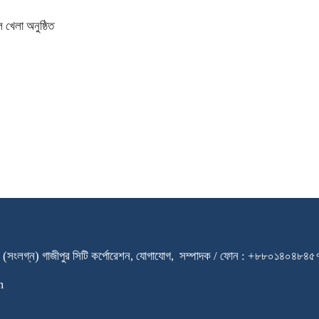
 খেলা অনুষ্ঠিত
ারি স্কুল (সংলগ্ন) গাজীপুর সিটি কর্পোরেশন, যোগাযোগ, সম্পাদক / ফোন : +৮৮০
m