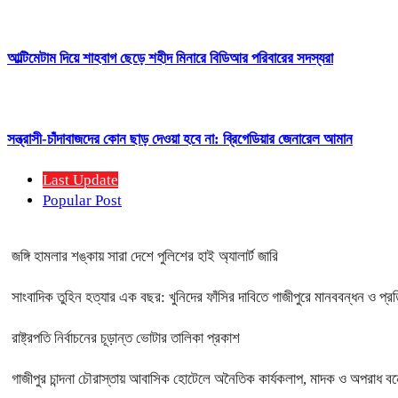
আল্টিমেটাম দিয়ে শাহবাগ ছেড়ে শহীদ মিনারে বিডিআর পরিবারের সদস্যরা
সন্ত্রাসী-চাঁদাবাজদের কোন ছাড় দেওয়া হবে না: ব্রিগেডিয়ার জেনারেল আমান
Last Update
Popular Post
জঙ্গি হামলার শঙ্কায় সারা দেশে পুলিশের হাই অ্যালার্ট জারি
সাংবাদিক তুহিন হত্যার এক বছর: খুনিদের ফাঁসির দাবিতে গাজীপুরে মানববন্ধন ও প্র
রাষ্ট্রপতি নির্বাচনের চূড়ান্ত ভোটার তালিকা প্রকাশ
গাজীপুর চান্দনা চৌরাস্তায় আবাসিক হোটেলে অনৈতিক কার্যকলাপ, মাদক ও অপরাধ বন্ধে