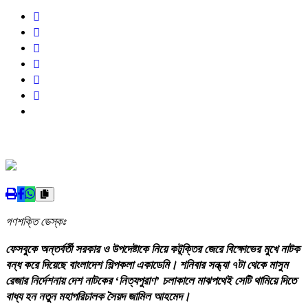
গণশক্তি ডেস্কঃ
ফেসবুকে অন্তর্বর্তী সরকার ও উপদেষ্টাকে নিয়ে কটূক্তির জেরে বিক্ষোভের মুখে নাটক
বন্ধ করে দিয়েছে বাংলাদেশ শিল্পকলা একাডেমি। শনিবার সন্ধ্যা ৭টা থেকে মাসুম
রেজার নির্দেশনায় দেশ নাটকের ‘নিত্যপুরাণ’ চলাকালে মাঝপথেই সেটি থামিয়ে দিতে
বাধ্য হন নতুন মহাপরিচালক সৈয়দ জামিল আহমেদ।