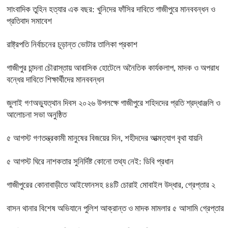
সাংবাদিক তুহিন হত্যার এক বছর: খুনিদের ফাঁসির দাবিতে গাজীপুরে মানববন্ধন ও
প্রতিবাদ সমাবেশ
রাষ্ট্রপতি নির্বাচনের চূড়ান্ত ভোটার তালিকা প্রকাশ
গাজীপুর চান্দনা চৌরাস্তায় আবাসিক হোটেলে অনৈতিক কার্যকলাপ, মাদক ও অপরাধ
বন্ধের দাবিতে শিক্ষার্থীদের মানববন্ধন
জুলাই গণঅভ্যুত্থান দিবস ২০২৬ উপলক্ষে গাজীপুরে শহিদদের প্রতি শ্রদ্ধাঞ্জলি ও
আলোচনা সভা অনুষ্ঠিত
৫ আগস্ট গণতন্ত্রকামী মানুষের বিজয়ের দিন, শহীদদের আত্মত্যাগ বৃথা যায়নি
৫ আগস্ট ঘিরে নাশকতার সুনির্দিষ্ট কোনো তথ্য নেই: ডিবি প্রধান
গাজীপুরের কোনাবাড়ীতে আইফোনসহ ৪৪টি চোরাই মোবাইল উদ্ধার, গ্রেপ্তার ২
বাসন থানার বিশেষ অভিযানে পুলিশ আক্রান্ত ও মাদক মামলার ৫ আসামি গ্রেপ্তার