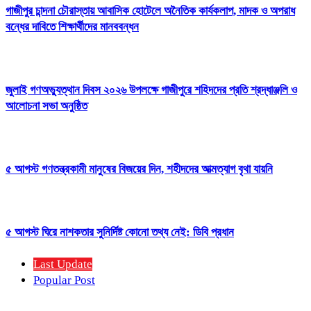
গাজীপুর চান্দনা চৌরাস্তায় আবাসিক হোটেলে অনৈতিক কার্যকলাপ, মাদক ও অপরাধ
বন্ধের দাবিতে শিক্ষার্থীদের মানববন্ধন
জুলাই গণঅভ্যুত্থান দিবস ২০২৬ উপলক্ষে গাজীপুরে শহিদদের প্রতি শ্রদ্ধাঞ্জলি ও
আলোচনা সভা অনুষ্ঠিত
৫ আগস্ট গণতন্ত্রকামী মানুষের বিজয়ের দিন, শহীদদের আত্মত্যাগ বৃথা যায়নি
৫ আগস্ট ঘিরে নাশকতার সুনির্দিষ্ট কোনো তথ্য নেই: ডিবি প্রধান
Last Update
Popular Post