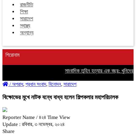
রাজনীতি
শিক্ষা
সারাদেশ
স্বাস্থ্য
অন্যান্য
শিরোনাম
সাংবাদিক তুহিন হত্যার এক বছর: খুনিদের ফা
/
অপরাধ
,
প্রধান সংবাদ
,
বিনোদন
,
সারাদেশ
বিক্ষোভের মুখে নাটক বন্ধে বাধ্য হলেন শিল্পকলার মহাপরিচালক
Reporter Name
/ ৪২৪ Time View
Update : রবিবার, ৩ নভেম্বর, ২০২৪
Share