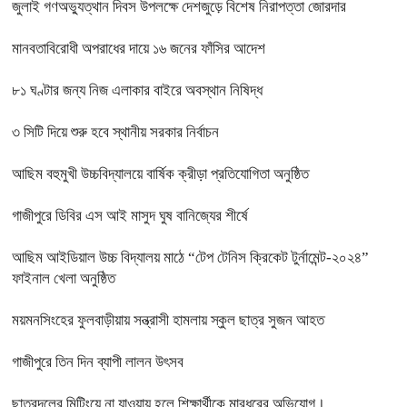
জুলাই গণঅভ্যুত্থান দিবস উপলক্ষে দেশজুড়ে বিশেষ নিরাপত্তা জোরদার
মানবতাবিরোধী অপরাধের দায়ে ১৬ জনের ফাঁসির আদেশ
৮১ ঘণ্টার জন্য নিজ এলাকার বাইরে অবস্থান নিষিদ্ধ
৩ সিটি দিয়ে শুরু হবে স্থানীয় সরকার নির্বাচন
আছিম বহুমুখী উচ্চবিদ্যালয়ে বার্ষিক ক্রীড়া প্রতিযোগিতা অনুষ্ঠিত
গাজীপুরে ডিবির এস আই মাসুদ ঘুষ বানিজ্যের শীর্ষে
আছিম আইডিয়াল উচ্চ বিদ্যালয় মাঠে “টেপ টেনিস ক্রিকেট টুর্নামেন্ট-২০২৪”
ফাইনাল খেলা অনুষ্ঠিত
ময়মনসিংহের ফুলবাড়ীয়ায় সন্ত্রাসী হামলায় স্কুল ছাত্র সুজন আহত
গাজীপুরে তিন দিন ব্যাপী লালন উৎসব
ছাত্রদলের মিটিংয়ে না যাওয়ায় হলে শিক্ষার্থীকে মারধরের অভিযোগ।