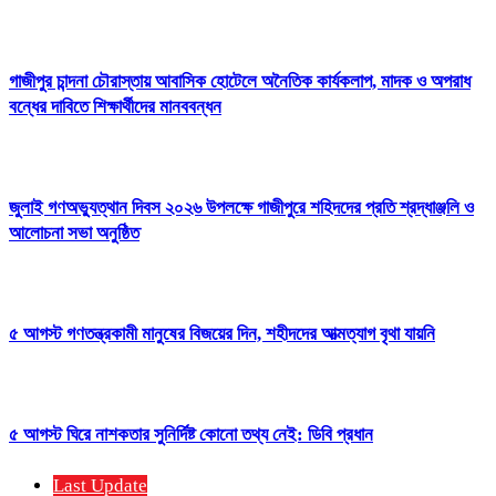
গাজীপুর চান্দনা চৌরাস্তায় আবাসিক হোটেলে অনৈতিক কার্যকলাপ, মাদক ও অপরাধ
বন্ধের দাবিতে শিক্ষার্থীদের মানববন্ধন
জুলাই গণঅভ্যুত্থান দিবস ২০২৬ উপলক্ষে গাজীপুরে শহিদদের প্রতি শ্রদ্ধাঞ্জলি ও
আলোচনা সভা অনুষ্ঠিত
৫ আগস্ট গণতন্ত্রকামী মানুষের বিজয়ের দিন, শহীদদের আত্মত্যাগ বৃথা যায়নি
৫ আগস্ট ঘিরে নাশকতার সুনির্দিষ্ট কোনো তথ্য নেই: ডিবি প্রধান
Last Update