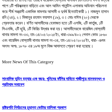
সহায়তায় ইং ৪/০৫/২৫ তারিখে বায়েজিদ বোস্তামী থানাধীন চালিতাতলী ঈদগা উত্তর
পাশে ১টি পরিক্ত্যক্ত বাড়িতে এবং আল আমিন গার্মেন্টস এলাকায় অভিযান পরিচলনা
করে শীর্ষ সন্ত্রাসী একাধিক মামলার আসামী ও দুর্ধর্ষ ছিনতাইকারী ১। নাজমুল হাসান
রনি (২৪), ২। মিজানুর রহমান ফয়সাল (১৯), ৩। মোঃ নাঈম (২০) দেরকে
গ্রেফতার করেন। বর্ণিত আসামীদের হেফাজত হতে ১টি এলজি, ২টি কার্তুজ, ১টি
সিএনজি, ২টি ছুরি, ১টি কিরিচ উদ্ধার করা হয়। আসামীদেরকে বায়েজিদ বোস্তামী
থানার মামলা নং-৩৩, তাং-১৪/০৫/২০২৫ইং, ধারা-৩৯৯/৪০২ পেনাল কোড ১৮৬০
এবং বায়েজিদ বোস্তামী থানার মামলা নং-৩৪, তাং-১৪/০৫/২০২৫ইং, ধারা- ঞযব
অৎসং অপঃ. ১৮৭৮ এর ১৯অ মূলে বিজ্ঞ আদালতে প্রেরণ করা হয়েছে।
More News Of This Category
সাংবাদিক তুহিন হত্যার এক বছর: খুনিদের ফাঁসির দাবিতে গাজীপুরে মানববন্ধন ও
প্রতিবাদ সমাবেশ
রাষ্ট্রপতি নির্বাচনের চূড়ান্ত ভোটার তালিকা প্রকাশ