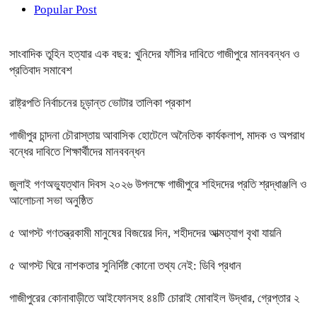
Popular Post
সাংবাদিক তুহিন হত্যার এক বছর: খুনিদের ফাঁসির দাবিতে গাজীপুরে মানববন্ধন ও
প্রতিবাদ সমাবেশ
রাষ্ট্রপতি নির্বাচনের চূড়ান্ত ভোটার তালিকা প্রকাশ
গাজীপুর চান্দনা চৌরাস্তায় আবাসিক হোটেলে অনৈতিক কার্যকলাপ, মাদক ও অপরাধ
বন্ধের দাবিতে শিক্ষার্থীদের মানববন্ধন
জুলাই গণঅভ্যুত্থান দিবস ২০২৬ উপলক্ষে গাজীপুরে শহিদদের প্রতি শ্রদ্ধাঞ্জলি ও
আলোচনা সভা অনুষ্ঠিত
৫ আগস্ট গণতন্ত্রকামী মানুষের বিজয়ের দিন, শহীদদের আত্মত্যাগ বৃথা যায়নি
৫ আগস্ট ঘিরে নাশকতার সুনির্দিষ্ট কোনো তথ্য নেই: ডিবি প্রধান
গাজীপুরের কোনাবাড়ীতে আইফোনসহ ৪৪টি চোরাই মোবাইল উদ্ধার, গ্রেপ্তার ২