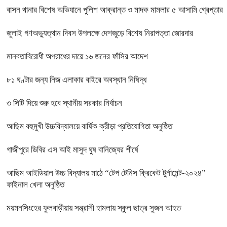
বাসন থানার বিশেষ অভিযানে পুলিশ আক্রান্ত ও মাদক মামলার ৫ আসামি গ্রেপ্তার
জুলাই গণঅভ্যুত্থান দিবস উপলক্ষে দেশজুড়ে বিশেষ নিরাপত্তা জোরদার
মানবতাবিরোধী অপরাধের দায়ে ১৬ জনের ফাঁসির আদেশ
৮১ ঘণ্টার জন্য নিজ এলাকার বাইরে অবস্থান নিষিদ্ধ
৩ সিটি দিয়ে শুরু হবে স্থানীয় সরকার নির্বাচন
আছিম বহুমুখী উচ্চবিদ্যালয়ে বার্ষিক ক্রীড়া প্রতিযোগিতা অনুষ্ঠিত
গাজীপুরে ডিবির এস আই মাসুদ ঘুষ বানিজ্যের শীর্ষে
আছিম আইডিয়াল উচ্চ বিদ্যালয় মাঠে “টেপ টেনিস ক্রিকেট টুর্নামেন্ট-২০২৪”
ফাইনাল খেলা অনুষ্ঠিত
ময়মনসিংহের ফুলবাড়ীয়ায় সন্ত্রাসী হামলায় স্কুল ছাত্র সুজন আহত