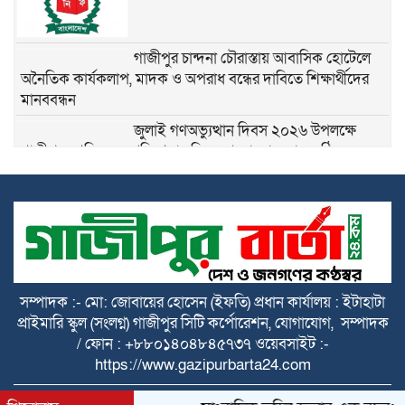
গাজীপুর চান্দনা চৌরাস্তায় আবাসিক হোটেলে
অনৈতিক কার্যকলাপ, মাদক ও অপরাধ বন্ধের দাবিতে শিক্ষার্থীদের
মানববন্ধন
জুলাই গণঅভ্যুত্থান দিবস ২০২৬ উপলক্ষে
গাজীপুরে শহিদদের প্রতি শ্রদ্ধাঞ্জলি ও আলোচনা সভা অনুষ্ঠিত
৫ আগস্ট গণতন্ত্রকামী মানুষের বিজয়ের দিন,
শহীদদের আত্মত্যাগ বৃথা যায়নি
৫ আগস্ট ঘিরে নাশকতার সুনির্দিষ্ট কোনো তথ্য
নেই: ডিবি প্রধান
গাজীপুরের কোনাবাড়ীতে আইফোনসহ ৪৪টি
সম্পাদক :- মো: জোবায়ের হোসেন (ইফতি) প্রধান কার্যালয় : ইটাহাটা
চোরাই মোবাইল উদ্ধার, গ্রেপ্তার ২
প্রাইমারি স্কুল (সংলগ্ন) গাজীপুর সিটি কর্পোরেশন, যোগাযোগ, সম্পাদক
/ ফোন : +৮৮০১৪০৪৮৪৫৭৩৭ ওয়েবসাইট :-
বাসন থানার বিশেষ অভিযানে পুলিশ আক্রান্ত ও
https://www.gazipurbarta24.com
মাদক মামলার ৫ আসামি গ্রেপ্তার
All rights reserved © 2025 Themes Created by