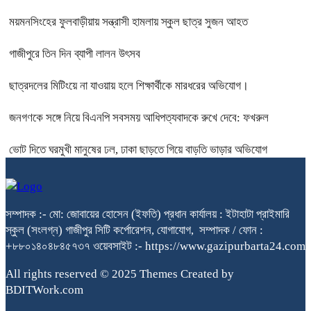
ময়মনসিংহের ফুলবাড়ীয়ায় সন্ত্রাসী হামলায় স্কুল ছাত্র সুজন আহত
গাজীপুরে তিন দিন ব্যাপী লালন উৎসব
ছাত্রদলের মিটিংয়ে না যাওয়ায় হলে শিক্ষার্থীকে মারধরের অভিযোগ।
জনগণকে সঙ্গে নিয়ে বিএনপি সবসময় আধিপত্যবাদকে রুখে দেবে: ফখরুল
ভোট দিতে ঘরমুখী মানুষের ঢল, ঢাকা ছাড়তে গিয়ে বাড়তি ভাড়ার অভিযোগ
সম্পাদক :- মো: জোবায়ের হোসেন (ইফতি) প্রধান কার্যালয় : ইটাহাটা প্রাইমারি
স্কুল (সংলগ্ন) গাজীপুর সিটি কর্পোরেশন, যোগাযোগ, সম্পাদক / ফোন :
+৮৮০১৪০৪৮৪৫৭৩৭ ওয়েবসাইট :- https://www.gazipurbarta24.com
All rights reserved © 2025 Themes Created by
BDITWork.com