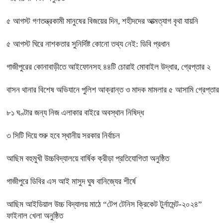
৫ আগস্ট গণতন্ত্রকামী মানুষের বিজয়ের দিন, শহীদদের আত্মত্যাগ বৃথা যায়নি
৫ আগস্ট ঘিরে নাশকতার সুনির্দিষ্ট কোনো তথ্য নেই: ডিবি প্রধান
গাজীপুরের কোনাবাড়ীতে আইফোনসহ ৪৪টি চোরাই মোবাইল উদ্ধার, গ্রেপ্তার ২
বাসন থানার বিশেষ অভিযানে পুলিশ আক্রান্ত ও মাদক মামলার ৫ আসামি গ্রেপ্তার
৮১ ঘণ্টার জন্য নিজ এলাকার বাইরে অবস্থান নিষিদ্ধ
৩ সিটি দিয়ে শুরু হবে স্থানীয় সরকার নির্বাচন
আছিম বহুমুখী উচ্চবিদ্যালয়ে বার্ষিক ক্রীড়া প্রতিযোগিতা অনুষ্ঠিত
গাজীপুরে ডিবির এস আই মাসুদ ঘুষ বানিজ্যের শীর্ষে
আছিম আইডিয়াল উচ্চ বিদ্যালয় মাঠে “টেপ টেনিস ক্রিকেট টুর্নামেন্ট-২০২৪”
ফাইনাল খেলা অনুষ্ঠিত