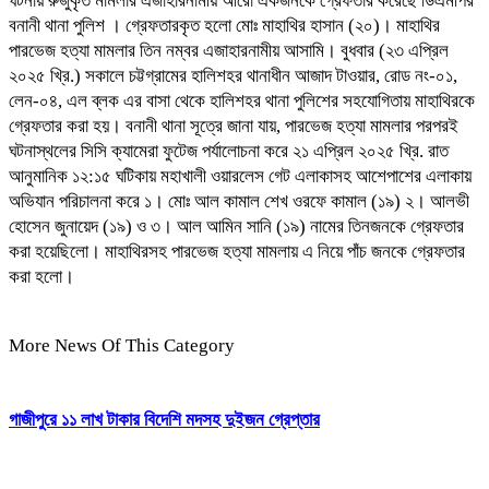
ঘটনায় রুজুকৃত মামলার এজাহারনামীয় আরো একজনকে গ্রেফতার করেছে ডিএমপির
বনানী থানা পুলিশ । গ্রেফতারকৃত হলো মোঃ মাহাথির হাসান (২০)। মাহাথির
পারভেজ হত্যা মামলার তিন নম্বর এজাহারনামীয় আসামি। বুধবার (২৩ এপ্রিল
২০২৫ খ্রি.) সকালে চট্টগ্রামের হালিশহর থানাধীন আজাদ টাওয়ার, রোড নং-০১,
লেন-০৪, এল ব্লক এর বাসা থেকে হালিশহর থানা পুলিশের সহযোগিতায় মাহাথিরকে
গ্রেফতার করা হয়। বনানী থানা সূত্রে জানা যায়, পারভেজ হত্যা মামলার পরপরই
ঘটনাস্থলের সিসি ক্যামেরা ফুটেজ পর্যালোচনা করে ২১ এপ্রিল ২০২৫ খ্রি. রাত
আনুমানিক ১২:১৫ ঘটিকায় মহাখালী ওয়ারলেস গেট এলাকাসহ আশেপাশের এলাকায়
অভিযান পরিচালনা করে ১। মোঃ আল কামাল শেখ ওরফে কামাল (১৯) ২। আলভী
হোসেন জুনায়েদ (১৯) ও ৩। আল আমিন সানি (১৯) নামের তিনজনকে গ্রেফতার
করা হয়েছিলো। মাহাথিরসহ পারভেজ হত্যা মামলায় এ নিয়ে পাঁচ জনকে গ্রেফতার
করা হলো।
More News Of This Category
গাজীপুরে ১১ লাখ টাকার বিদেশি মদসহ দুইজন গ্রেপ্তার